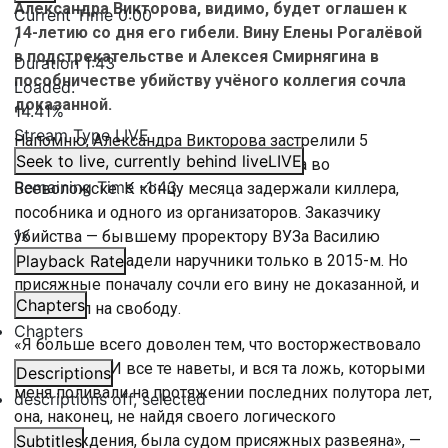
Александра Викторова, видимо, будет оглашен к
Current Time
0:00
14-летию со дня его гибели. Вину Елены Рогалёвой
/
в подстрекательстве и Алексея Смирнягина в
Duration
1:43
пособничестве убийству учёного коллегия сочла
Loaded
:
доказанной.
14.41%
Stream Type
LIVE
Напомню, Александра Викторова застрелили 5
Seek to live, currently behind live
LIVE
сентября 2012 года на пороге его дома во
Remaining Time
-
1:43
Всеволожске. К концу месяца задержали киллера,
пособника и одного из организаторов. Заказчику
1x
убийства — бывшему проректору ВУЗа Василию
Соловьеву — надели наручники только в 2015-м. Но
Playback Rate
присяжные поначалу сочли его вину не доказанной, и
Chapters
он вышел на свободу.
Chapters
«Я больше всего доволен тем, что восторжествовало
правосудие. И все те наветы, и вся та ложь, которыми
Descriptions
меня поливали на протяжении последних полутора лет,
descriptions off
, selected
она, наконец, не найдя своего логического
подтверждения, была судом присяжных развеяна», —
Subtitles