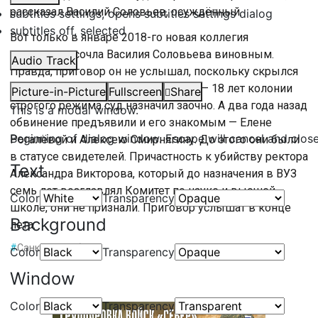
рассказал Василий Соловьев, осуждённый.
subtitles settings
, opens subtitles settings dialog
subtitles off
, selected
Вот только в январе 2018-го новая коллегия
присяжных сочла Василия Соловьева виновным.
Audio Track
Правда, приговор он не услышал, поскольку скрылся
перед оглашением вердикта. Срок — 18 лет колонии
Picture-in-Picture
Fullscreen
Share
строгого режима суд назначил заочно. А два года назад
This is a modal window.
обвинение предъявили и его знакомым — Елене
Beginning of dialog window. Escape will cancel and clos
Рогалёвой и Алексею Смирнягину. До этого они были
в статусе свидетелей. Причастность к убийству ректора
Text
Александра Викторова, который до назначения в ВУЗ
семь лет возглавлял Комитет по науке и высшей
Color
Transparency
школе, они не признали. Приговор услышат в конце
Background
лета.
#
Санкт-Петербург
Color
Transparency
Window
Color
Transparency