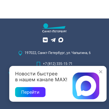
197022, Санкт-Петербург, ул. Чапыгина, 6
+7 (812) 335-15-71
Новости быстрее
Внимание! Отдельные видеоматериалы, размещенные на настоящем
сайте, могут содержать информацию, предназначенную для лиц,
в нашем канале MAX!
достигших 18 лет.
Перейти