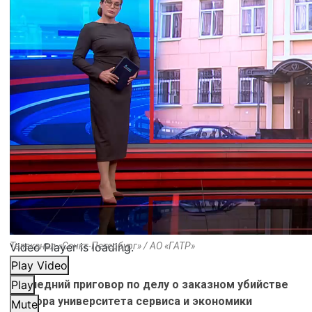
Video Player is loading.
Телеканал «Санкт-Петербург» / АО «ГАТР»
Play Video
Последний приговор по делу о заказном убийстве
Play
ректора университета сервиса и экономики
Mute