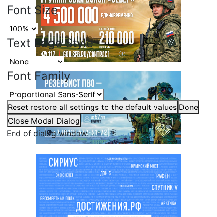
Font Size
Text Edge Style
Font Family
Reset
restore all settings to the default values
Done
Close Modal Dialog
End of dialog window.