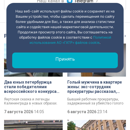
Наш канал в
Наш веб-сайт использует файлы cookie и сохраняет их на
Вашем устройстве, чтобы сделать перемещения по сайту
более удобными для Вас, а также для анализа статистики
сайта и содействия нашей маркетинговой деятельности.
Продолжая просмотр этого сайта, Вы соглашаетесь на
Репортаж
Ещё
обработку файлов cookie в соответствии с
Политикой
использования АО «ГАТР» файлов cookie
.
Принять
Два юных петербуржца
Голый мужчина в квартире
стали победителями
жены: экс-сотрудник
всероссийского конкурса
прокуратуры рассказал,
«Моя страна — моя Россия»
почему совершил убийство
Якутская сказка и легенды
Бывший работник прокуратуры,
Калининграда в новых образах.
задержанный за убийство голого
Два юных петербуржца стали
мужчины, рассказал о причинах,
победителями всероссийского
7 августа 2026
14:05
которые толкнули его на страшное
6 августа 2026
23:14
конкурса «Моя страна — моя
преступление. Два года назад он
Россия». Их работы с
вынес мертвеца из дома на улице
использованием бересты, листьев
Луначарского, выдавая
и янтаря дали новое прочтение
бездыханного мужчину за