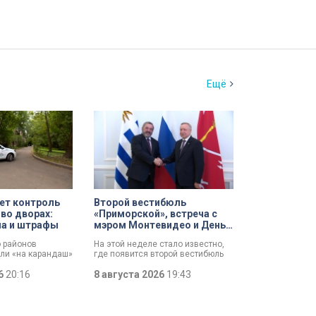
Ещё
ет контроль
Второй вестибюль
 во дворах:
«Приморской», встреча с
ла и штрафы
мэром Монтевидео и День
строителя: итоги рабочей
о районов
На этой неделе стало известно,
недели губернатора
али «на карандаш»
где появится второй вестибюль
ят контроль за
станции метро «Приморская».
орах. За два
26
20:16
Смольный выбрал место и
8 августа 2026
19:43
олько по
согласовал проект планировки.
йону ведомство
Новый вестибюль повысит
 10 тысяч
пропускную способность станции
и уровень комфорта горожан.