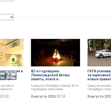
вматологии и
82-я годовщина
ГАТИ усилива
ни Р.Р.
Ленинградской битвы:
за парковкой
ues
Done
лет: от
память, поиск и
новые прави
й лечебницы
возвращение имен
 на ноги и
9 августа Петербург отметит 82-ю
Сразу нескольк
о
ожность
годовщину окончания
Петербурга поп
 центра
ли. Юбилей
Ленинградской битвы. Это День
к ГАТИ. Там усил
т травматологии
20:53
воинской славы, который был
8 августа 2026
20:24
парковкой во дв
8 августа 20
и Р.Р. Вредена.
официально установлен в апреле
летних месяца т
прошлого года.
Выборгскому ра
вынесло больше
постановлений.