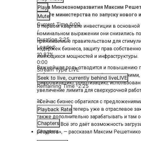
Глава Минэкономразвития Максим Решет
Play
работе министерства по запуску нового 
Mute
Current Time
0:00
В первом квартале инвестиции в основной 
/
номинальном выражении они снизились по 
Duration
2:25
принимаемые правительством для стимули
Loaded
:
издержек бизнеса, защиту прав собственн
10.87%
имеющихся мощностей и инфраструктуры.
0:00
Важнейшая роль отводится и повышению пр
Stream Type
LIVE
работы внутри предприятий и между ними,
Seek to live, currently behind live
LIVE
цифровизацию, роботизацию, использование
Remaining Time
-
2:25
увеличение лимита для сверхурочной рабо
1x
«Сейчас бизнес обратился с предложениям
условий труда, теперь уже в отраслевое з
Playback Rate
также дополнительно зарабатывать и там о
Chapters
смягчить. Всё это даёт возможность загру
Chapters
ресурсов», — рассказал Максим Решетнико