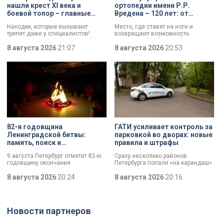
нашли крест XI века и
ортопедии имени Р.Р.
боевой топор – главные
Вредена – 120 лет: от
трофеи экспедиции
императорской лечебницы
Находки, которые вызывают
Место, где ставят на ноги и
до передового
трепет даже у специалистов!
возвращают возможность
медицинского центра
Нательный крест возрастом более
двигаться без боли. Юбилей
тысячи лет и боевой топор – вот
8 августа 2026
21:07
отмечает Институт травматологии
8 августа 2026
20:53
главные трофеи археологической
и ортопедии имени Р.Р. Вредена.
экспедиции в Старой Ладоге в
этом году.
82-я годовщина
ГАТИ усиливает контроль за
Ленинградской битвы:
парковкой во дворах: новые
память, поиск и
правила и штрафы
возвращение имен
9 августа Петербург отметит 82-ю
Сразу несколько районов
годовщину окончания
Петербурга попали «на карандаш»
Ленинградской битвы. Это День
к ГАТИ. Там усилят контроль за
воинской славы, который был
8 августа 2026
20:24
парковкой во дворах. За два
8 августа 2026
20:16
официально установлен в апреле
летних месяца только по
прошлого года.
Выборгскому району ведомство
вынесло больше 10 тысяч
постановлений.
Новости партнеров