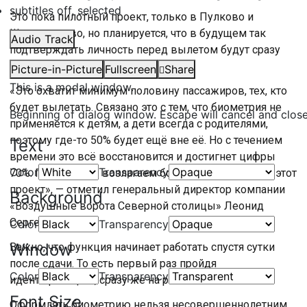
subtitles off
, selected
Это пока пилотный проект, только в Пулково и
Шереметьево, но планируется, что в будущем так
Audio Track
подтверждать личность перед вылетом будут сразу
несколько миллионов человек.
Picture-in-Picture
Fullscreen
Share
This is a modal window.
«Это охватит минимум половину пассажиров, тех, кто
будет вылетать. Связано это с тем, что биометрия не
Beginning of dialog window. Escape will cancel and clos
применяется к детям, а дети всегда с родителями,
поэтому где-то 50% будет ещё вне её. Но с течением
Text
времени это всё восстановится и достигнет цифры
Color
Transparency
70%. Поэтому мы возлагаем большие надежды на этот
проект», — отметил генеральный директор компании
Background
«Воздушные ворота Северной столицы» Леонид
Сергеев.
Color
Transparency
Window
Важно, что функция начинает работать спустя сутки
после сдачи. То есть первый раз пройдя
Color
Transparency
идентификацию, сразу же на рейс не попасть.
Font Size
Оформлять биометрию нельзя несовершеннолетним.