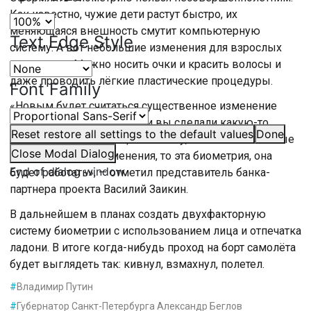
Как известно, чужие дети растут быстро, их
меняющаяся внешность смутит компьютерную
Text Edge Style
систему. А вот небольшие изменения для взрослых
допустимы. Можно носить очки и красить волосы и
даже проводить лёгкие пластические процедуры.
Font Family
«Новым будет считаться существенное изменение
лица. Соответственно, если вы сделали какую-то
Reset
restore all settings to the default values
Done
определённую операцию на носу, либо какие-то иные
Close Modal Dialog
незначительные изменения, то эта биометрия, она
End of dialog window.
будет работать», — отметил представитель банка-
партнера проекта Василий Заикин.
В дальнейшем в планах создать двухфакторную
систему биометрии с использованием лица и отпечатка
ладони. В итоге когда-нибудь проход на борт самолёта
будет выглядеть так: кивнул, взмахнул, полетел.
#
Владимир Путин
#
Губернатор Санкт-Петербурга Александр Беглов