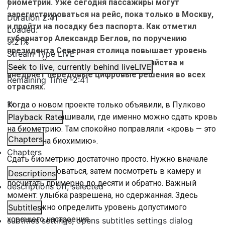
биометрии. Уже сегодня пассажиры могут
/
зарегистрироваться на рейс, пока только в Москву,
Duration
2:41
и пройти на посадку без паспорта. Как отметил
Loaded
:
губернатор Александр Беглов, по поручению
9.21%
президента Северная столица повышает уровень
Stream Type
LIVE
цифровой зрелости городского хозяйства и
Seek to live, currently behind live
LIVE
внедряет передовые цифровые решения во всех
Remaining Time
-
2:41
отраслях.
1x
Когда о новом проекте только объявили, в Пулково
звонили и спрашивали, где именно можно сдать кровь
Playback Rate
на биометрию. Там спокойно поправляли: «кровь — это
Chapters
всё-таки на биохимию».
Chapters
Сдать биометрию достаточно просто. Нужно вначале
сфотографироваться, затем посмотреть в камеру и
Descriptions
посчитать примерно до десяти и обратно. Важный
descriptions off
, selected
момент: улыбка разрешена, но сдержанная. Здесь
очень важно определить уровень допустимого
Subtitles
хорошего настроения.
subtitles settings
, opens subtitles settings dialog