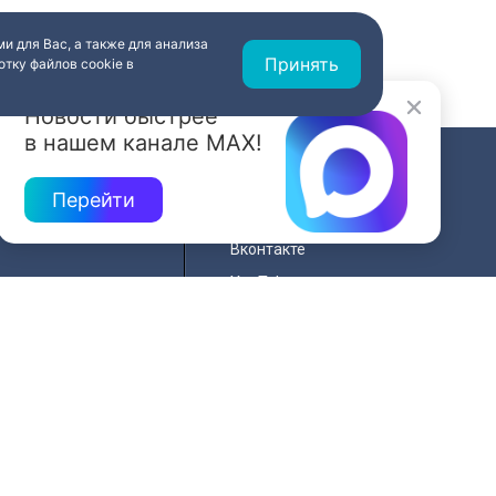
и для Вас, а также для анализа
Принять
тку файлов cookie в
Новости быстрее
в нашем канале MAX!
СВЯЗЬ
Перейти
ередач
RSS
Вконтакте
нала
YouTube
Одноклассники
для
Яндекс.Дзен
й сайта
MAX
льности
я