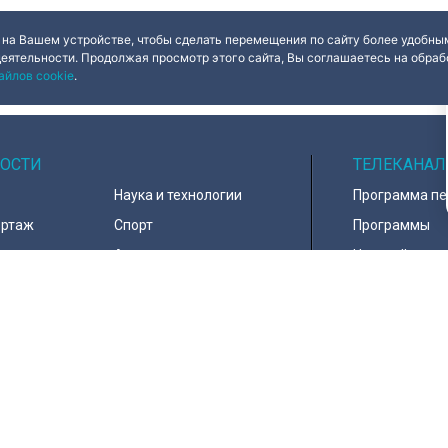
 на Вашем устройстве, чтобы сделать перемещения по сайту более удобным
деятельности. Продолжая просмотр этого сайта, Вы соглашаетесь на обрабо
айлов cookie
.
ОСТИ
ТЕЛЕКАНАЛ
Наука и технологии
Программа п
ортаж
Спорт
Программы
навирус
Армия
Настройка ка
д
В мире
Контакты
тура
Информация 
пользователе
тика
Политика
льный
конфиденциа
ество
Политика
номика
использовани