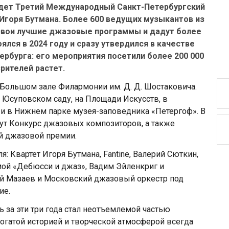
ойдет Третий Международный Санкт-Петербургский
горя Бутмана. Более 600 ведущих музыкантов из
 свои лучшие джазовые программы и дадут более
лся в 2024 году и сразу утвердился в качестве
рбурга: его мероприятия посетили более 200 000
рителей растет.
 Большом зале Филармонии им. Д. Д. Шостаковича.
 Юсуповском саду, на Площади Искусств, в
 и в Нижнем парке музея-заповедника «Петергоф». В
дут Конкурс джазовых композиторов, а также
й джазовой премии.
: Квартет Игоря Бутмана, Fantine, Валерий Сюткин,
мой «Дебюсси и джаз», Вадим Эйленкриг и
ей Мазаев и Московский джазовый оркестр под
ие.
 за эти три года стал неотъемлемой частью
богатой историей и творческой атмосферой всегда