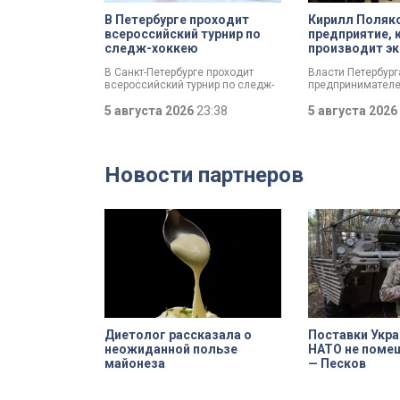
В Петербурге проходит
Кирилл Поляк
всероссийский турнир по
предприятие, 
следж-хоккею
производит эк
спортсменов
В Санкт-Петербурге проходит
Власти Петербур
всероссийский турнир по следж-
предпринимателе
хоккею. Призёры получат не
пострадал от кру
только медали, но и возможность
5 августа 2026
23:38
складах маркетп
5 августа 2026
в следующем сезоне стать
Разработать спец
участниками чемпионата России
мер правительств
«Лиги героев».
поручил губернат
Беглов. Сегодня 
Новости партнеров
вице-губернатор 
во время визита 
пострадавших пр
Компания шьет э
спортсменов и к
корпораций. Про
спортивной одеж
товар почти на 1
рублей.
Диетолог рассказала о
Поставки Укра
неожиданной пользе
НАТО не поме
майонеза
— Песков