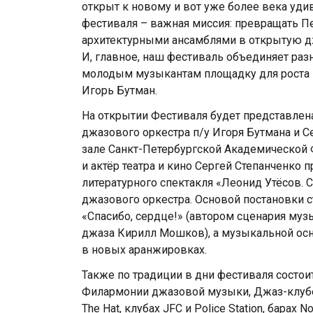
открыт к новому и вот уже более века уди
фестиваля – важная миссия: превращать П
архитектурными ансамблями в открытую д
И, главное, наш фестиваль объединяет раз
молодым музыкантам площадку для роста и
Игорь Бутман.
На открытии Фестиваля будет представлен
джазового оркестра п/у Игоря Бутмана и 
зале Санкт-Петербургской Академической 
и актёр театра и кино Сергей Степанченко
литературного спектакля «Леонид Утёсов. 
джазового оркестра. Основой постановки с
«Спасибо, сердце!» (автором сценария муз
джаза Кирилл Мошков), а музыкальной осн
в новых аранжировках.
Также по традиции в дни фестиваля состои
Филармонии джазовой музыки, Джаз-клубе 
The Hat, клубах JFC и Police Station, барах 