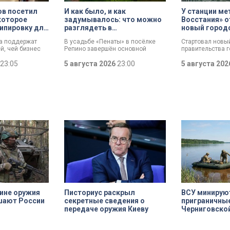
ов посетил
И как было, и как
У станции м
которое
задумывалось: что можно
Восстания» 
ипировку для
разглядеть в
новый город
пространствах усадьбы
«Петербургск
га поддержат
В усадьбе «Пенаты» в посёлке
Стартовал новы
«Пенаты»
й, чей бизнес
Репино завершён основной
правительства г
пных пожаров на
комплекс реставрационных
поддержке прои
лейсов.
23:05
работ. И впервые за 60 лет в
5 августа 2026
23:00
«Петербургский 
5 августа 20
иальный пакет
музее готовы показать
задача — помоч
у города
свободные от экспонатов
брендам выйти 
ор Александр
пространства, которые хранят
и стимулировать
об этом заявил
подлинный замысел художника.
креативной эко
Кирилл Поляков,
Для посетителей это редкая
которой уже сос
на одно из
возможность увидеть не только
валового регио
едприятий.
как было, но и как задумывалось.
продукта. Где о
кипировку для
Это и пространственная логика,
торговая площад
рупных
пропорции, соотношения света и
стал его участн
изводитель
объема, а также назначение
ды потерял
комнат. Как отметил губернатор
0 миллионов
Александр Беглов, все
реставрационные работы в
«Пенатах» проводились под
строгим контролем специалистов
КГИОП.
ине оружия
Писториус раскрыл
ВСУ минирую
шают России
секретные сведения о
приграничны
передаче оружия Киеву
Черниговско