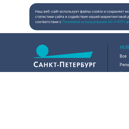
Наш веб-сайт использует файлы cookie и сохраняет их
статистики сайта и содействия нашей маркетинговой 
соответствии с
Политикой использования АО «ГАТР» ф
НОВ
Все
Реп
Коро
Горо
Куль
197022, Санкт-Петербург, ул.
Чапыгина, 6
Поли
+7 (812) 335-15-71
Смо
Общ
Внимание! Отдельные видеоматериалы,
размещенные на настоящем сайте,
Эко
могут содержать информацию,