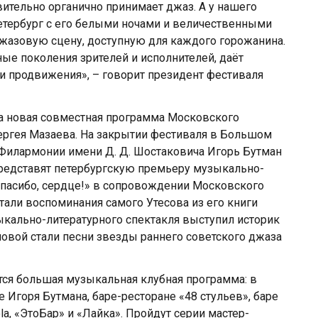
вительно органично принимает джаз. А у нашего
етербург с его белыми ночами и величественными
жазовую сцену, доступную для каждого горожанина.
ные поколения зрителей и исполнителей, даёт
 продвижения», – говорит президент фестиваля
а новая совместная программа Московского
Сергея Мазаева. На закрытии фестиваля в Большом
Филармонии имени Д. Д. Шостаковича Игорь Бутман
 представят петербургскую премьеру музыкально-
Спасибо, сердце!» в сопровождении Московского
тали воспоминания самого Утесова из его книги
ыкально-литературного спектакля выступил историк
овой стали песни звезды раннего советского джаза
тся большая музыкальная клубная программа: в
Игоря Бутмана, баре-ресторане «48 стульев», баре
Nola, «ЭтоБар» и «Лайка». Пройдут серии мастер-