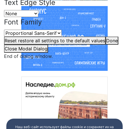
Text Edge Style
Font Family
Reset
restore all settings to the default values
Done
Close Modal Dialog
End of dialog window.
Наш веб-сайт использует файлы cookie и сохраняет их на