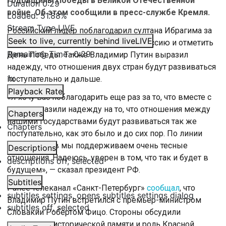
годовщины Победы в Великой Отечественной
Duration
0:29
войне. Об этом сообщили в пресс-службе Кремля.
Loaded
:
51.88%
Stream Type
LIVE
Российский лидер поблагодарил султана Ибрагима за
Seek to live, currently behind live
LIVE
то, что он нашел время приехать в Россию и отметить
Remaining Time
-
0:29
День Победы. Также Владимир Путин выразил
надежду, что отношения двух стран будут развиваться
1x
поступательно и дальше.
Playback Rate
«Я хочу вас поблагодарить еще раз за то, что вместе с
нами выразили надежду на то, что отношения между
Chapters
нашими государствами будут развиваться так же
Chapters
поступательно, как это было и до сих пор. По линии
правительств мы поддерживаем очень тесные
Descriptions
отношения. Надеюсь, уверен в том, что так и будет в
descriptions off
, selected
будущем», — сказал президент РФ.
Subtitles
Ранее телеканал «Санкт-Петербург»
сообщал
, что
subtitles settings
, opens subtitles settings dialog
Владимир Путин встретился с премьер-министром
subtitles off
, selected
Словакии Робертом Фицо. Стороны обсудили
сохранение исторической памяти и роль Красной