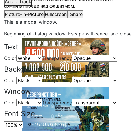
Audio Track
армии в победе над фашизмом.
Picture-in-Picture
Fullscreen
Share
#
Владимир Путин
#
Россия
This is a modal window.
Beginning of dialog window. Escape will cancel and clos
Text
Color
Transparency
Background
Color
Transparency
Window
Color
Transparency
Font Size