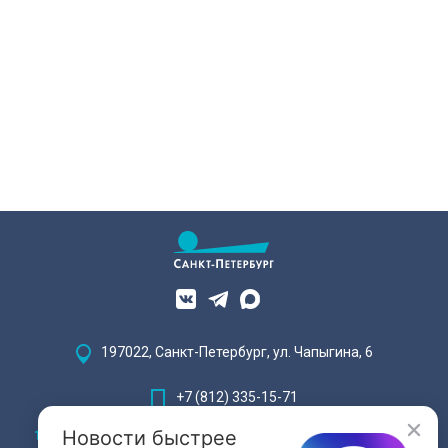
XIX века, прошедшее через
несколько перестроек, сегодня
переживает второе рождение.
Жемчужина, объекта культурного
наследия — исторические часы.
Их элементы утрачены на 90%.
197022, Санкт-Петербург, ул. Чапыгина, 6
+7 (812) 335-15-71
Новости быстрее
Внимание! Отдельные видеоматериалы, размещенные на настоящем
сайте, могут содержать информацию, предназначенную для лиц,