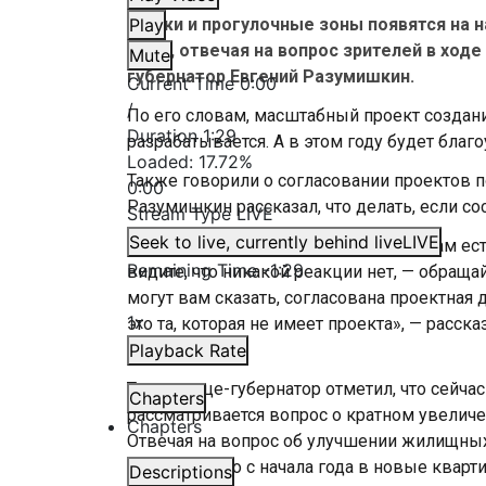
Пляжи и прогулочные зоны появятся на 
Play
этом, отвечая на вопрос зрителей в ходе
Mute
губернатор Евгений Разумишкин.
Current Time
0:00
/
По его словам, масштабный проект создан
Duration
1:29
разрабатывается. А в этом году будет бла
Loaded
:
17.72%
Также говорили о согласовании проектов 
0:00
Разумишкин рассказал, что делать, если со
Stream Type
LIVE
Seek to live, currently behind live
LIVE
«Создан сайт «Перепланировка.рф», там ес
Remaining Time
-
1:29
видите, что никакой реакции нет, — обраща
могут вам сказать, согласована проектная
1x
это та, которая не имеет проекта», — расс
Разумишкин.
Playback Rate
Также вице-губернатор отметил, что сейча
Chapters
рассматривается вопрос о кратном увелич
Chapters
Отвечая на вопрос об улучшении жилищных
рассказал, что с начала года в новые квар
Descriptions