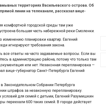
намывных территориях Васильевского острова. Об
 прямой линии на телеканале, рассказал вице-
ия комфортной городской среды там уже
гоустроена большая часть набережной реки Смоленки.
по изменению планировки квартир. Евгений
седи игнорируют требования закона.
ть все ответы на часто задаваемые вопросы. Если вы
йтесь в администрацию района, потому что только там
 документация или нет. Незаконная перепланировка —
казал вице-губернатор Санкт-Петербурга Евгений
с в Законодательном Собрании Петербурга
ении штрафов за незаконную перепланировку.
 условий для семей с детьми, Евгений Разумишкин
тиры переехали 600 таких семей. В городе действует