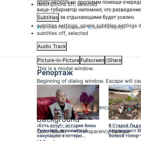
сразу несколько программ помощи очеред
descriptions off
, selected
вице-губернатор напомнил, что разведение 
контроль за отдыхающими будет усилен.
Subtitles
subtitles settings
, opens subtitles settings 
#
Евгений Разумишкин
#
Санкт-Петербург
subtitles off
, selected
Audio Track
Picture-in-Picture
Fullscreen
Share
This is a modal window.
Репортаж
Beginning of dialog window. Escape will ca
Text
Color
Transparency
Background
«Есть хочу!»: история Анны
В Старой Ладо
Трусовой, пережившей
нашли крест XI
Color
Transparency
оккупацию и потерю
боевой топор 
близких в 12 лет
трофеи экспе