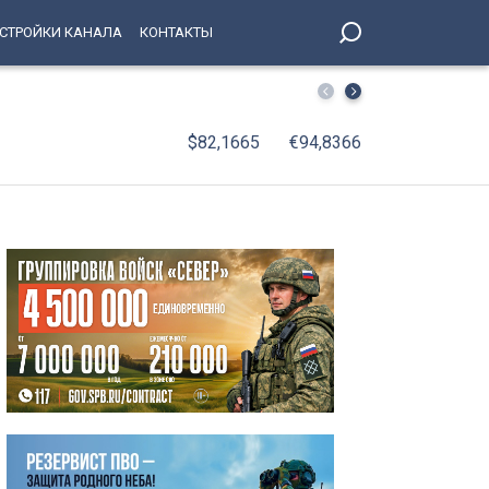
СТРОЙКИ КАНАЛА
КОНТАКТЫ
Поймали за день: рецидивист отобрал телефон у 69-ле
$82,1665
€94,8366