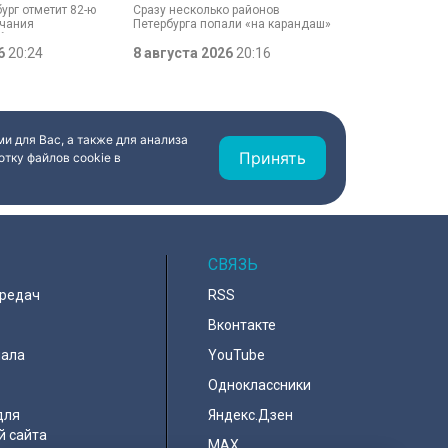
бург отметит 82-ю
Сразу несколько районов
нчания
Петербурга попали «на карандаш»
битвы. Это День
к ГАТИ. Там усилят контроль за
, который был
26
20:24
парковкой во дворах. За два
8 августа 2026
20:16
ановлен в апреле
летних месяца только по
Выборгскому району ведомство
вынесло больше 10 тысяч
постановлений.
и для Вас, а также для анализа
Принять
тку файлов cookie в
СВЯЗЬ
ередач
RSS
Вконтакте
нала
YouTube
Одноклассники
для
Яндекс.Дзен
й сайта
MAX