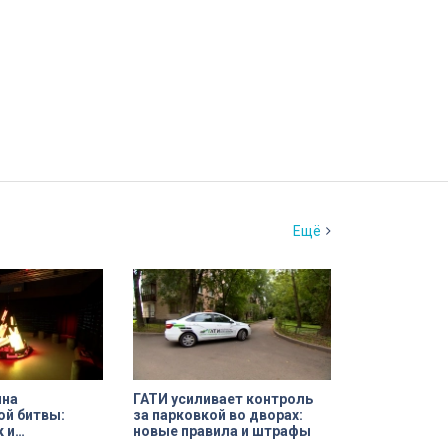
Ещё
ина
ГАТИ усиливает контроль
ой битвы:
за парковкой во дворах:
к и
новые правила и штрафы
 имен