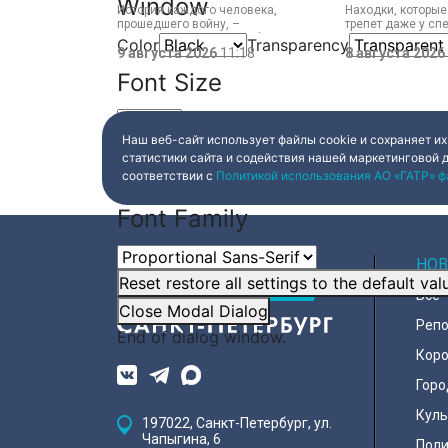
Window
История каждого человека,
Находки, которы
прошедшего войну, –
трепет даже у сп
напоминание о цене победы.
Нательный крест
Color
Transparency
Сколько испытаний выпало на
9 августа 2026
11:18
более тысячи лет
8 августа 2026
долю блокадников, тружеников
– вот главные тр
Font Size
тыла, солдат, женщин и, конечно
археологической
же, детей. Три года скитаний,
Старой Ладоге в 
потеря близких, голод – в 12 лет
она осталась совершенно одна. О
судьбе Анны Трусовой,
Наш веб-сайт использует файлы cookie и сохраняет их
Text Edge Style
пережившей оккупацию
статистики сайта и содействия нашей маркетинговой 
Павловска и потерю близких.
соответствии с
Политикой использования АО «ГАТР» ф
Font Family
НОВ
Reset
restore all settings to the default val
Все
Close Modal Dialog
Реп
End of dialog window.
Коро
Горо
Куль
197022, Санкт-Петербург, ул.
Чапыгина, 6
Поли