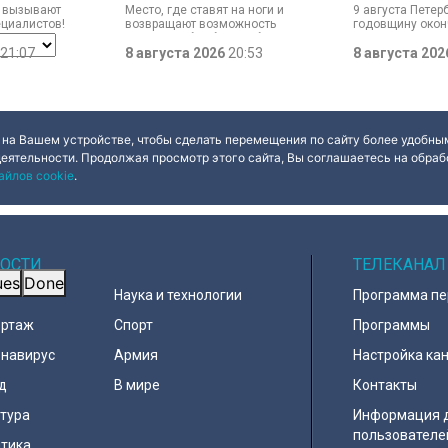
е вызывают
Место, где ставят на ноги и
9 августа Петер
до передового
ециалистов!
возвращают возможность
годовщину око
медицинского центра
 возрастом
двигаться без боли. Юбилей
Ленинградской 
 и боевой топор
21:07
отмечает Институт травматологии
8 августа 2026
20:53
воинской славы
8 августа 20
офеи
и ортопедии имени Р.Р. Вредена.
официально уст
 экспедиции в
прошлого года.
этом году.
 на Вашем устройстве, чтобы сделать перемещения по сайту более удобным
деятельности. Продолжая просмотр этого сайта, Вы соглашаетесь на обрабо
айлов cookie
.
ОСТИ
ТЕЛЕКАНАЛ
ues
Done
Наука и технологии
Программа п
ортаж
Спорт
Программы
навирус
Армия
Настройка ка
д
В мире
Контакты
тура
Информация 
пользователе
тика