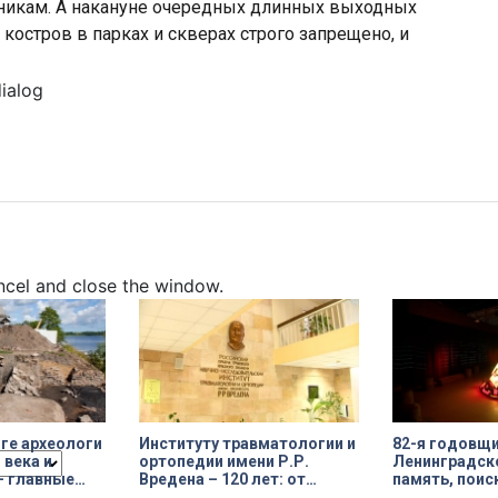
никам. А накануне очередных длинных выходных
костров в парках и скверах строго запрещено, и
dialog
ncel and close the window.
ге археологи
Институту травматологии и
82-я годовщ
 века и
ортопедии имени Р.Р.
Ленинградск
– главные
Вредена – 120 лет: от
память, поис
диции
императорской лечебницы
возвращение