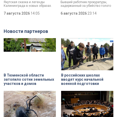
Якутская сказка и легенды
Бывший работник прокуратуры,
Калининграда в новых образах.
задержанный за убийство голого
Два юных петербуржца стали
мужчины, рассказал о причинах,
победителями всероссийского
7 августа 2026
14:05
которые толкнули его на страшное
6 августа 2026
23:14
конкурса «Моя страна — моя
преступление. Два года назад он
Россия». Их работы с
вынес мертвеца из дома на улице
использованием бересты, листьев
Луначарского, выдавая
и янтаря дали новое прочтение
бездыханного мужчину за
Новости партнеров
народным сюжетам.
изрядно перебравшего приятеля.
В Тюменской области
В российских школах
затопило сотни земельных
вводят курс начальной
участков и домов
военной подготовки