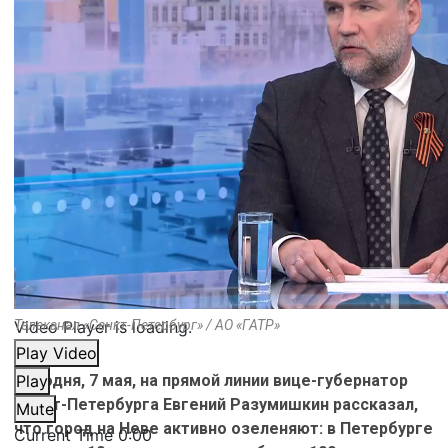
Video Player is loading.
Телеканал «Санкт-Петербург» / АО «ГАТР»
Play Video
Сегодня, 7 мая, на прямой линии вице-губернатор
Play
Санкт-Петербурга Евгений Разумишкин рассказал,
Mute
что город на Неве активно озеленяют: в Петербурге
Current Time
0:00