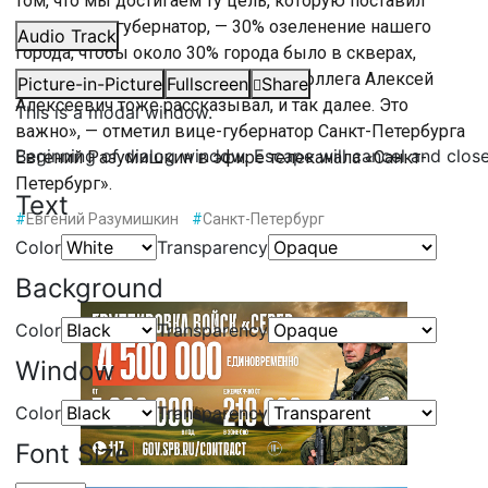
том, что мы достигаем ту цель, которую поставил
перед нами губернатор, — 30% озеленение нашего
Audio Track
города, чтобы около 30% города было в скверах,
парках, экотропах, о которых мой коллега Алексей
Picture-in-Picture
Fullscreen
Share
Алексеевич тоже рассказывал, и так далее. Это
This is a modal window.
важно», — отметил вице-губернатор Санкт-Петербурга
Beginning of dialog window. Escape will cancel and clos
Евгений Разумишкин в эфире телеканала «Санкт-
Петербург».
Text
#
Евгений Разумишкин
#
Санкт-Петербург
Color
Transparency
Background
Color
Transparency
Window
Color
Transparency
Font Size