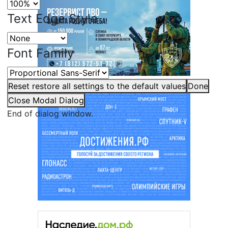
Text Edge Style
Font Family
Reset
restore all settings to the default values
Done
Close Modal Dialog
End of dialog window.