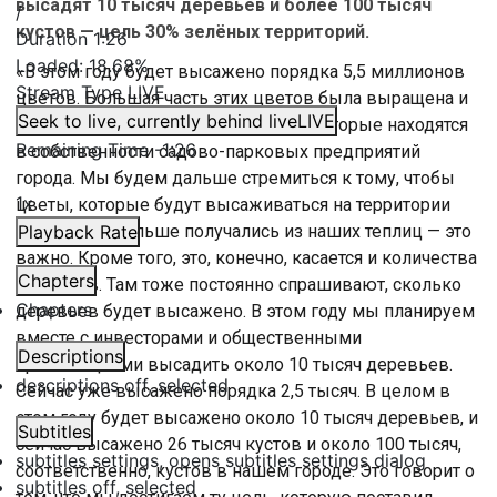
высадят 10 тысяч деревьев и более 100 тысяч
/
кустов — цель 30% зелёных территорий.
Duration
1:26
Loaded
:
18.68%
«В этом году будет высажено порядка 5,5 миллионов
Stream Type
LIVE
цветов. Большая часть этих цветов была выращена и
Seek to live, currently behind live
LIVE
готовилась именно в тех теплицах, которые находятся
Remaining Time
-
1:26
в собственности садово-парковых предприятий
города. Мы будем дальше стремиться к тому, чтобы
1x
цветы, которые будут высаживаться на территории
города, всё больше получались из наших теплиц — это
Playback Rate
важно. Кроме того, это, конечно, касается и количества
Chapters
деревьев. Там тоже постоянно спрашивают, сколько
Chapters
деревьев будет высажено. В этом году мы планируем
вместе с инвесторами и общественными
Descriptions
организациями высадить около 10 тысяч деревьев.
descriptions off
, selected
Сейчас уже высажено порядка 2,5 тысяч. В целом в
этом году будет высажено около 10 тысяч деревьев, и
Subtitles
сейчас высажено 26 тысяч кустов и около 100 тысяч,
subtitles settings
, opens subtitles settings dialog
соответственно, кустов в нашем городе. Это говорит о
subtitles off
, selected