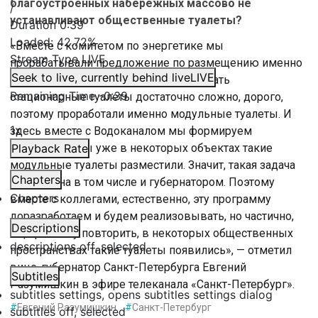
благоустроенных набережных массово не
/
устанавливают общественные туалеты?
Duration
0:39
Loaded
:
42.72%
«Вместе с комитетом по энергетике мы
Stream Type
LIVE
прорабатывали предложение по размещению именно
Seek to live, currently behind live
LIVE
модульных туалетов, потому что сделать
Remaining Time
-
0:39
стационарные туалеты достаточно сложно, дорого,
поэтому проработали именно модульные туалеты. И
1x
здесь вместе с Водоканалом мы формируем
программу. Мы уже в некоторых объектах такие
Playback Rate
модульные туалеты разместили. Значит, такая задача
Chapters
поставлена в том числе и губернатором. Поэтому
Chapters
вместе с коллегами, естественно, эту программу
доразработаем и будем реализовывать, но частично,
Descriptions
ещё раз хочу повторить, в некоторых общественных
descriptions off
, selected
пространствах такие туалеты появились», — отметил
вице-губернатор Санкт-Петербурга Евгений
Subtitles
Разумишкин в эфире телеканала «Санкт-Петербург».
subtitles settings
, opens subtitles settings dialog
#
Евгений Разумишкин
#
Санкт-Петербург
subtitles off
, selected