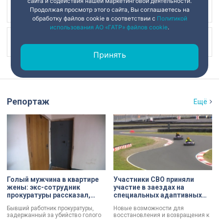
сайта и содействия нашей маркетинговой деятельности.
Наш канал в
Продолжая просмотр этого сайта, Вы соглашаетесь на
обработку файлов cookie в соответствии с
Политикой
использования АО «ГАТР» файлов cookie
.
Наш канал в
Принять
Репортаж
Ещё
Голый мужчина в квартире
Участники СВО приняли
жены: экс-сотрудник
участие в заездах на
прокуратуры рассказал,
специальных адаптивных
почему совершил убийство
карт-машинах
Бывший работник прокуратуры,
Новые возможности для
задержанный за убийство голого
восстановления и возвращения к