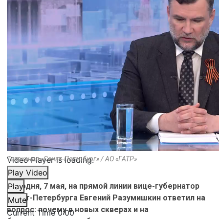
Video Player is loading.
Телеканал «Санкт-Петербург» / АО «ГАТР»
Play Video
Сегодня, 7 мая, на прямой линии вице-губернатор
Play
Санкт-Петербурга Евгений Разумишкин ответил на
Mute
вопрос: почему в новых скверах и на
Current Time
0:00