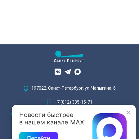
наследия — исторические часы.
Их элементы утрачены на 90%.
197022, Санкт-Петербург, ул. Чапыгина, 6
+7 (812) 335-15-71
Новости быстрее
Внимание! Отдельные видеоматериалы, размещенные на настоящем
сайте, могут содержать информацию, предназначенную для лиц,
в нашем канале MAX!
достигших 18 лет.
Перейти