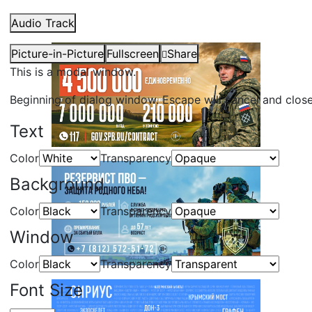
Audio Track
Picture-in-Picture
Fullscreen
Share
This is a modal window.
Beginning of dialog window. Escape will cancel and clos
Text
Color
Transparency
Background
Color
Transparency
Window
Color
Transparency
Font Size