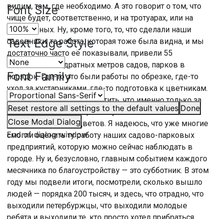
видим, там, где необходимо. А это говорит о том, что
Font Size
чище будет, соответственно, и на тротуарах, или на
набережных. Ну, кроме того, то, что сделали наши
Text Edge Style
садовники, та работа, которая тоже была видна, и мы
достаточно часто её показывали, привели 55
миллионов квадратных метров садов, парков в
Font Family
порядок. Где-то это были работы по обрезке, где-то
уход за кустарниками, где-то подготовка к цветникам.
И здесь хотелось бы отметить, что именно только за
Reset
restore all settings to the default values
Done
месячник по благоустройству нами было высажено
Close Modal Dialog
порядка 240 тысяч цветов. Я надеюсь, что уже многие
End of dialog window.
смогли оценить ту работу наших садово-парковых
предприятий, которую можно сейчас наблюдать в
городе. Ну и, безусловно, главным событием каждого
месячника по благоустройству — это субботник. В этом
году мы подвели итоги, посмотрели, сколько вышло
людей — порядка 200 тысяч, и здесь, что отрадно, что
выходили петербуржцы, что выходили молодые
ребята и выходили те, кто просто хотел прибраться