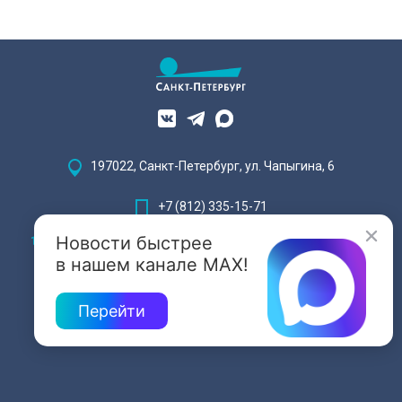
197022, Санкт-Петербург, ул. Чапыгина, 6
+7 (812) 335-15-71
Новости быстрее
Внимание! Отдельные видеоматериалы, размещенные на настоящем
сайте, могут содержать информацию, предназначенную для лиц,
в нашем канале MAX!
достигших 18 лет.
Перейти