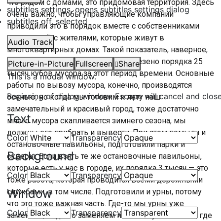
что рядом с домами, это придомовая территория. Здесь
subtitles settings
, opens subtitles settings dialog
очень важно, чтобы управляющие компании
subtitles off
, selected
приводили это в порядок вместе с собственниками
помещений, с жителями, которые живут в
Audio Track
многоквартирных домах. Такой показатель, наверное,
он характеризует тоже работу. Вывезено порядка 25
Picture-in-Picture
Fullscreen
Share
тысяч кубов мусора за этот период времени. Основные
This is a modal window.
работы по вывозу мусора, конечно, производятся
Beginning of dialog window. Escape will cancel and clos
осенью, но когда мы готовим к лету наш
замечательный и красивый город, тоже достаточно
Text
много мусора скапливается зимнего сезона, мы
должны его прибрать и вывести. При этом помыли и
Color
Transparency
остановочные павильоны, подготовили парки и
Background
скверы. Если взять те же остановочные павильоны,
которые есть у нас в городе, их порядка 3 тысяч — это
Color
Transparency
тоже работа, которая проводится всеми дорожными
Window
службами, в том числе. Подготовили и урны, потому
что это тоже важная часть. Где-то мы урны уже
Color
Transparency
заменили, а где-то заменяем на большую ёмкость, где