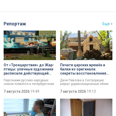
Репортаж
Ещё
От «Троецарствия» до Жар-
Печати царских времён и
птицы: уличные художники
балки из оригинала:
расписали действующий
секреты восстановления
состав метро Петербурга
дачи Павлова
Персонажи русских народных
Даче Павлова в Сестрорецке
сказок появятся в петербургском
вернут дореволюционный облик
подземном царстве! В депо
по особой программе «Рубль за
«Выборгское» завершился
7 августа 2026
19:49
метр». Это льготная арендная
7 августа 2026
19:13
масштабный съезд лучших
ставка, которая действует для
уличных художников страны — от
инвестора сразу после того, как он
Краснодара до Владивостока.
отреставрирует объект за свой
Мастерам передали в полное
счёт. По словам губернатора
распоряжение шесть
Александра Беглова, срок
действующих вагонов, и те
договора рассчитан на 49 лет, из