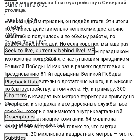
итоги месячника по благоустройству в Северной
Current Time
0:00
столице.
/
Duration
3:24
«Александр Дмитриевич, он подвёл итоги. Эти итоги
Loaded
:
получились действительно неплохими, достаточно
7.89%
масштабно получилось и по объёму работы, по
Stream Type
LIVE
вовлечённости людей. Но если коротко, мы ещё раз
Seek to live, currently behind live
LIVE
хотели всех поздравить с наступающим праздником,
Remaining Time
-
3:24
тех, кого не поздравлял, с наступающим праздником
Великой Победы. И как раз в рамках подготовки к
1x
празднованию 81-й годовщины Великой Победы
сделано действительно достаточно много, и в миссию
Playback Rate
по благоустройству, в том числе. Ну, к примеру, 300
Chapters
миллионов квадратных метров территории приведено
Chapters
в порядок, и это делали все дорожные службы, все
службы, которые занимаются внутриквартальной
Descriptions
уборкой, управляющие компании. 54 миллиона
descriptions off
, selected
квадратных метров — это только то, что внутри
кварталов, 20 миллионов квадратных метров — это то,
Subtitles