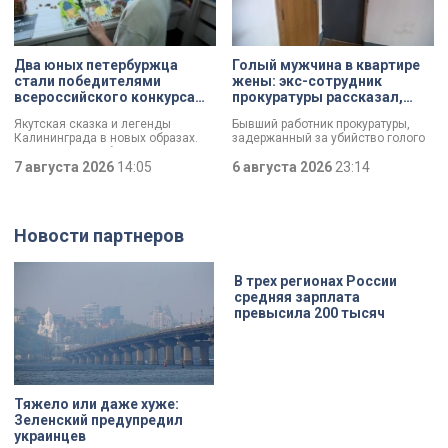
превратили их в настоящие арт-
которых за семь арендатор
объекты. Результат доказал:
должен полностью выполнить все
баллончик с краской в руках
обязательства. Как
профессионала — это не порча
восстанавливают яркий пример
имущества, а яркий стрит-арт,
деревянного модерна и почему
Два юных петербуржца
Голый мужчина в квартире
который не имеет ничего общего с
эта история уникальна?
стали победителями
жены: экс-сотрудник
вандализмом.
всероссийского конкурса
прокуратуры рассказал,
«Моя страна — моя Россия»
почему совершил убийство
Якутская сказка и легенды
Бывший работник прокуратуры,
Калининграда в новых образах.
задержанный за убийство голого
Два юных петербуржца стали
мужчины, рассказал о причинах,
победителями всероссийского
7 августа 2026
14:05
которые толкнули его на страшное
6 августа 2026
23:14
конкурса «Моя страна — моя
преступление. Два года назад он
Россия». Их работы с
вынес мертвеца из дома на улице
использованием бересты, листьев
Луначарского, выдавая
и янтаря дали новое прочтение
бездыханного мужчину за
Новости партнеров
народным сюжетам.
изрядно перебравшего приятеля.
В трех регионах России
средняя зарплата
превысила 200 тысяч
Тяжело или даже хуже:
Зеленский предупредил
украинцев