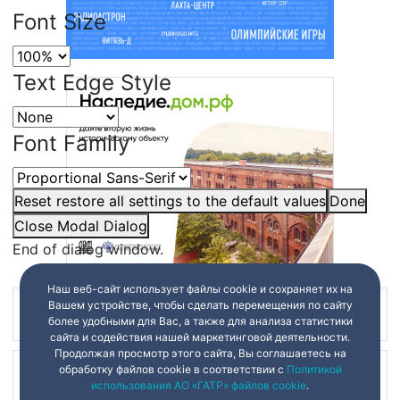
Font Size
Text Edge Style
Font Family
Reset
restore all settings to the default values
Done
Close Modal Dialog
End of dialog window.
Наш веб-сайт использует файлы cookie и сохраняет их на
Вашем устройстве, чтобы сделать перемещения по сайту
Наш канал в
более удобными для Вас, а также для анализа статистики
сайта и содействия нашей маркетинговой деятельности.
Продолжая просмотр этого сайта, Вы соглашаетесь на
обработку файлов cookie в соответствии с
Политикой
Наш канал в
использования АО «ГАТР» файлов cookie
.