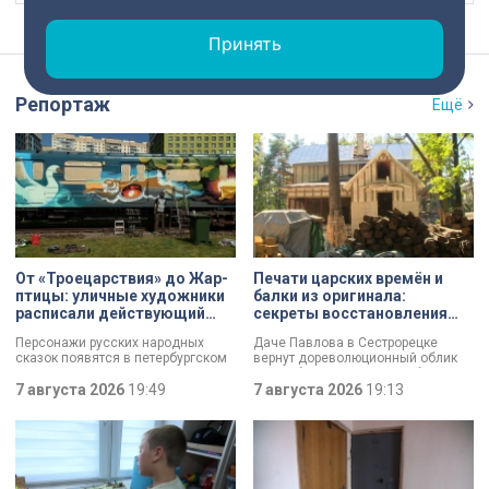
Принять
Репортаж
Ещё
От «Троецарствия» до Жар-
Печати царских времён и
птицы: уличные художники
балки из оригинала:
расписали действующий
секреты восстановления
состав метро Петербурга
дачи Павлова
Персонажи русских народных
Даче Павлова в Сестрорецке
сказок появятся в петербургском
вернут дореволюционный облик
подземном царстве! В депо
по особой программе «Рубль за
«Выборгское» завершился
7 августа 2026
19:49
метр». Это льготная арендная
7 августа 2026
19:13
масштабный съезд лучших
ставка, которая действует для
уличных художников страны — от
инвестора сразу после того, как он
Краснодара до Владивостока.
отреставрирует объект за свой
Мастерам передали в полное
счёт. По словам губернатора
распоряжение шесть
Александра Беглова, срок
действующих вагонов, и те
договора рассчитан на 49 лет, из