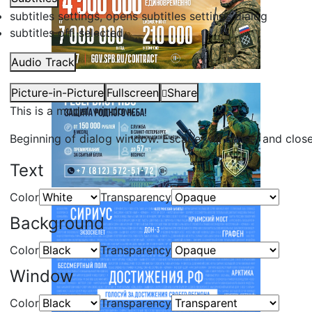
subtitles settings
, opens subtitles settings dialog
subtitles off
, selected
Audio Track
Picture-in-Picture
Fullscreen
Share
This is a modal window.
Beginning of dialog window. Escape will cancel and clos
Text
Color
Transparency
Background
Color
Transparency
Window
Color
Transparency