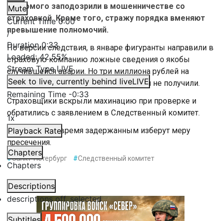
знакомого заподозрили в мошенничестве со
Mute
страховкой. Кроме того, стражу порядка вменяют
Current Time
0:00
превышение полномочий.
/
Duration
0:33
По версии следствия, в январе фигуранты направили в
Loaded
:
42.55%
страховую компанию ложные сведения о якобы
Stream Type
LIVE
случившейся аварии. Но три миллиона рублей на
Seek to live, currently behind live
LIVE
ремонт машины подозреваемые так и не получили.
Remaining Time
-
0:33
Страховщики вскрыли махинацию при проверке и
обратились с заявлением в Следственный комитет.
1x
В ближайшее время задержанным изберут меру
Playback Rate
пресечения.
Chapters
#
Санкт-Петербург
#
Следственный комитет
Chapters
Descriptions
descriptions off
, selected
Subtitles