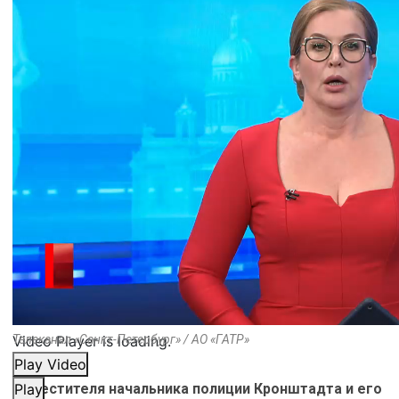
Video Player is loading.
Телеканал «Санкт-Петербург» / АО «ГАТР»
Play Video
Заместителя начальника полиции Кронштадта и его
Play