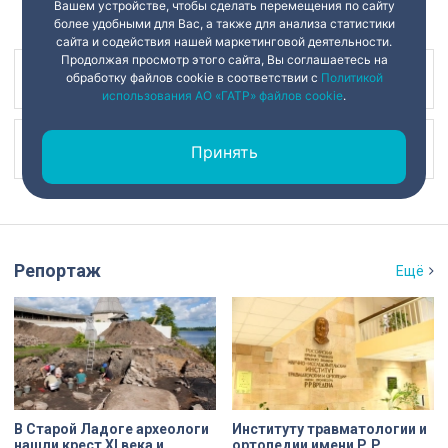
Вашем устройстве, чтобы сделать перемещения по сайту
более удобными для Вас, а также для анализа статистики
сайта и содействия нашей маркетинговой деятельности.
Продолжая просмотр этого сайта, Вы соглашаетесь на
обработку файлов cookie в соответствии с
Политикой
Наш канал в
использования АО «ГАТР» файлов cookie
.
Наш канал в
Принять
Репортаж
Ещё
В Старой Ладоге археологи
Институту травматологии и
нашли крест XI века и
ортопедии имени Р.Р.