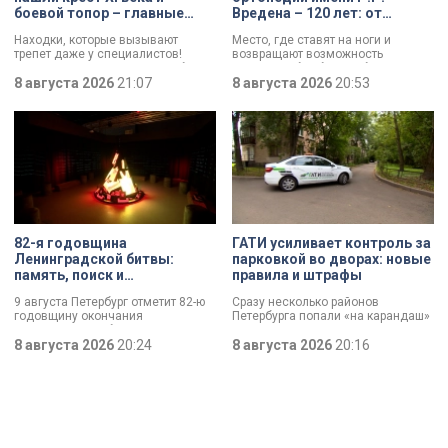
боевой топор – главные
Вредена – 120 лет: от
трофеи экспедиции
императорской лечебницы
Находки, которые вызывают
Место, где ставят на ноги и
до передового
трепет даже у специалистов!
возвращают возможность
медицинского центра
Нательный крест возрастом более
двигаться без боли. Юбилей
тысячи лет и боевой топор – вот
8 августа 2026
21:07
отмечает Институт травматологии
8 августа 2026
20:53
главные трофеи археологической
и ортопедии имени Р.Р. Вредена.
экспедиции в Старой Ладоге в
этом году.
82-я годовщина
ГАТИ усиливает контроль за
Ленинградской битвы:
парковкой во дворах: новые
память, поиск и
правила и штрафы
возвращение имен
9 августа Петербург отметит 82-ю
Сразу несколько районов
годовщину окончания
Петербурга попали «на карандаш»
Ленинградской битвы. Это День
к ГАТИ. Там усилят контроль за
воинской славы, который был
8 августа 2026
20:24
парковкой во дворах. За два
8 августа 2026
20:16
официально установлен в апреле
летних месяца только по
прошлого года.
Выборгскому району ведомство
вынесло больше 10 тысяч
постановлений.