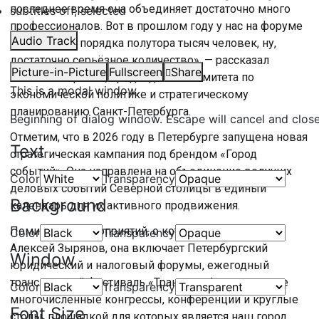
последнее время она объединяет достаточно много
subtitles off
, selected
профессионалов. Вот в прошлом году у нас на форуме
Audio Track
участвовало порядка полутора тысяч человек, ну,
достаточно серьёзное количество», — рассказал
Picture-in-Picture
Fullscreen
Share
Алексей Зырянов, председатель Комитета по
This is a modal window.
экономической политике и стратегическому
планированию Санкт-Петербурга.
Beginning of dialog window. Escape will cancel and clos
Отметим, что в 2026 году в Петербурге запущена новая
Text
стратегическая кампания под брендом «Город
событий». Она направлена на объединение ведущих
Color
Transparency
деловых событий Северной столицы в единый
Background
календарь для их активного продвижения.
Помимо тех мероприятий, о которых рассказал
Color
Transparency
Алексей Зырянов, она включает Петербургский
Window
юридический и налоговый форумы, ежегодный
транспортный фестиваль «ТранспортФест» и другие
Color
Transparency
многочисленные конгрессы, конференции и круглые
Font Size
столы, площадкой для которых является наш город.