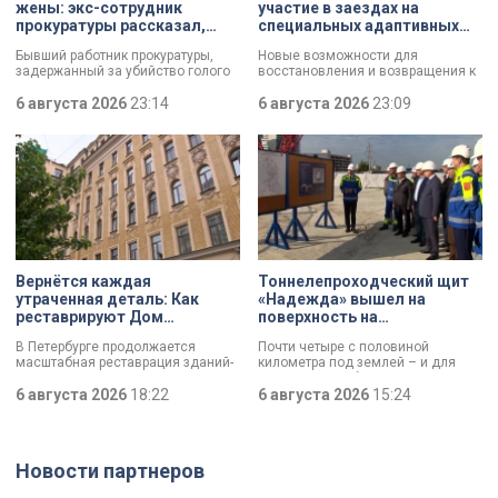
жены: экс-сотрудник
участие в заездах на
прокуратуры рассказал,
специальных адаптивных
почему совершил убийство
карт-машинах
Бывший работник прокуратуры,
Новые возможности для
задержанный за убийство голого
восстановления и возвращения к
мужчины, рассказал о причинах,
активной жизни. Представители
которые толкнули его на страшное
6 августа 2026
23:14
фонда «СВОй дом» в Петербурге
6 августа 2026
23:09
преступление. Два года назад он
встретились с участниками
вынес мертвеца из дома на улице
специальной военной операции,
Луначарского, выдавая
которые сейчас проходят курс
бездыханного мужчину за
реабилитации. Главным событием
изрядно перебравшего приятеля.
дня стали заезды на специальных
адаптивных карт-машинах, где
ветераны смогли лично
протестировать технику и
почувствовать скорость.
Вернётся каждая
Тоннелепроходческий щит
утраченная деталь: Как
«Надежда» вышел на
реставрируют Дом
поверхность на
Единоверческой церкви
Шуваловском проспекте
В Петербурге продолжается
Почти четыре с половиной
Святого Николая на улице
масштабная реставрация зданий-
километра под землей – и для
Марата
памятников в рамках
«Надежды» забрезжил свет:
губернаторской программы.
6 августа 2026
18:22
проходческий щит вышел на
6 августа 2026
15:24
Специалисты обновляют не
поверхность. О ходе работ у
просто стены, а восстанавливают
демонтажного котлована сегодня
буквально каждую утраченную
рассказали губернатору
деталь. Один из самых знаковых
Александру Беглову и
Новости партнеров
адресов сейчас — Дом
председателю Законодательного
Единоверческой церкви Святого
Собрания Александру Бельскому.