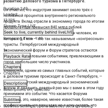
развитию делового туризма в Петербурге.
/
Duration
1:49
Он отметил, что индустрия занимает около трёх с
Loaded
:
половиной процентов внутреннего регионального
13.10%
продукта. Вклад отрасли в экономику города по итогам
Stream Type
LIVE
прошлого года превысил 840 млрд рублей.
Seek to live, currently behind live
LIVE
Туристический поток составил 12,4 млн человек, из
Remaining Time
-
1:49
которых 1,4 млн — это так называемые «конгрессные»
туристы. Петербургский международный
1x
экономический форум и Форум стратегов остаются
ключевыми деловыми событиями, привлекающими в
Playback Rate
город наибольшее число участников.
Chapters
«Наверное, одним из самых главных событий, которые
Chapters
в деловом туризме происходят в Санкт-Петербурге, —
это Петербургский международный экономический
Descriptions
форум. В двадцать девятый раз мы с вами в этом году
descriptions off
, selected
принимаем это событие. Что касается Форума
стратегов, это, наверное, менее известная, более такая
Subtitles
профессиональная площадка, но я хочу сказать, что
subtitles settings
, opens subtitles settings dialog