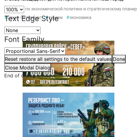
#
Комитет по экономической политике и стратегическому плани
Text Edge Style
#
Санкт-Петербург
#
туризм
#
экономика
Font Family
Reset
restore all settings to the default values
Done
Close Modal Dialog
End of dialog window.