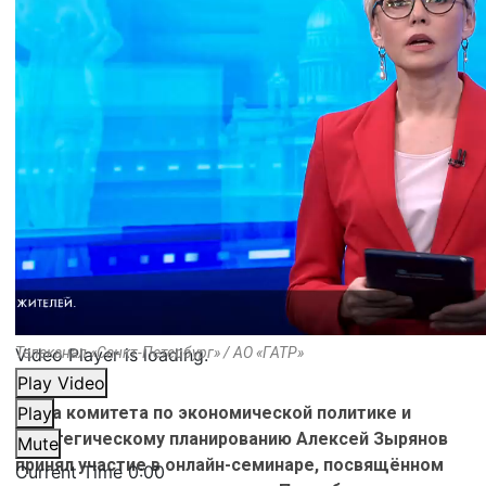
Video Player is loading.
Телеканал «Санкт-Петербург» / АО «ГАТР»
Play Video
Глава комитета по экономической политике и
Play
стратегическому планированию Алексей Зырянов
Mute
принял участие в онлайн-семинаре, посвящённом
Current Time
0:00