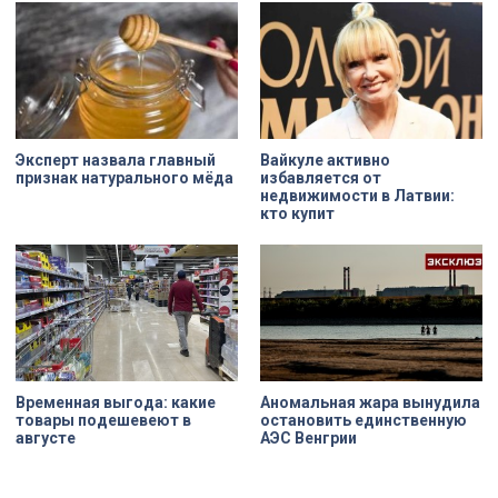
Николая на улице Марата. Здание
XIX века, прошедшее через
несколько перестроек, сегодня
переживает второе рождение.
Жемчужина, объекта культурного
наследия — исторические часы.
Их элементы утрачены на 90%.
Эксперт назвала главный
Вайкуле активно
признак натурального мёда
избавляется от
недвижимости в Латвии:
кто купит
Временная выгода: какие
Аномальная жара вынудила
товары подешевеют в
остановить единственную
августе
АЭС Венгрии