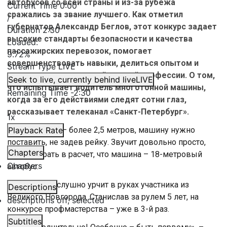
автобусов со всей страны и из-за рубежа
Current Time
0:00
сражались за звание лучшего. Как отметил
/
губернатор Александр Беглов, этот конкурс задает
Duration
2:30
высокие стандарты безопасности и качества
Loaded
:
пассажирских перевозок, помогает
9.72%
совершенствовать навыки, делиться опытом и
Stream Type
LIVE
повышать престиж этой важной профессии. О том,
Seek to live, currently behind live
LIVE
что испытывает водитель многотонной машины,
Remaining Time
-
2:30
когда за его действиями следят сотни глаз,
рассказывает телеканал «Санкт-Петербург».
1x
Размер бокса – более 2,5 метров, машину нужно
Playback Rate
поставить, не задев рейку. Звучит довольно просто,
Chapters
если не брать в расчет, что машина – 18-метровый
Chapters
автобус.
Гармошка послушно урчит в руках участника из
Descriptions
Великого Новгорода. Станислав за рулем 5 лет, на
descriptions off
, selected
конкурсе профмастерства – уже в 3-й раз.
Subtitles