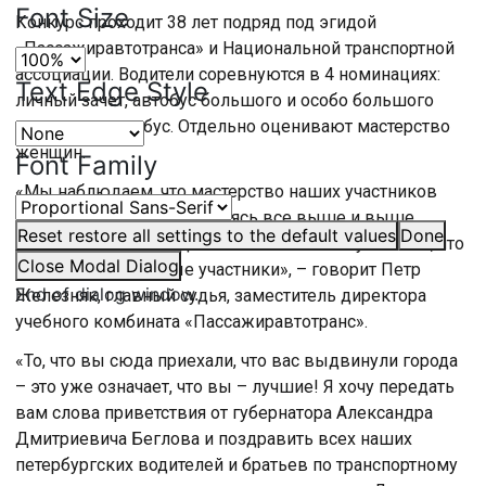
Font Size
Конкурс проходит 38 лет подряд под эгидой
«Пассажиравтотранса» и Национальной транспортной
ассоциации. Водители соревнуются в 4 номинациях:
Text Edge Style
личный зачет, автобус большого и особо большого
класса, электробус. Отдельно оценивают мастерство
женщин.
Font Family
«Мы наблюдаем, что мастерство наших участников
совершенствуется, становясь все выше и выше.
Reset
restore all settings to the default values
Done
Видно, что класс людей повышается. Могу сказать, что
Close Modal Dialog
очень, очень сильные участники», – говорит Петр
End of dialog window.
Железняк, главный судья, заместитель директора
учебного комбината «Пассажиравтотранс».
«То, что вы сюда приехали, что вас выдвинули города
– это уже означает, что вы – лучшие! Я хочу передать
вам слова приветствия от губернатора Александра
Дмитриевича Беглова и поздравить всех наших
петербургских водителей и братьев по транспортному