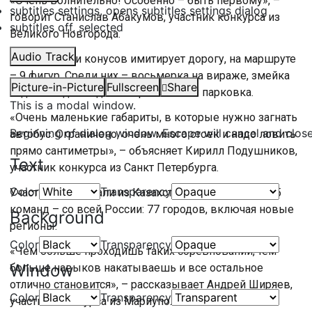
«Очень волнительно! Особенно – быть первому», –
subtitles settings
, opens subtitles settings dialog
говорит Станислав Абакумов, участник конкурса из
subtitles off
, selected
Великого Новгорода.
Audio Track
Лес из реек и конусов имитирует дорогу, на маршруте
– 9 фигур. Среди них – восьмерка на вираже, змейка
Picture-in-Picture
Fullscreen
Share
задним ходом и даже параллельная парковка.
This is a modal window.
«Очень маленькие габариты, в которые нужно загнать
Beginning of dialog window. Escape will cancel and clos
автобус. Ограничено, очень много стоек и надо ловить
прямо сантиметры», – объясняет Кирилл Подушников,
Text
участник конкурса из Санкт Петербурга.
Color
Transparency
Участники приехали из Казахстана, Белоруссии и 75
команд – со всей России: 77 городов, включая новые
Background
регионы.
Color
Transparency
«Чем больше проходишь таких соревнований, тем
Window
больше навыков накатываешь и все остальное
отлично становится», – рассказывает Андрей Ширяев,
Color
Transparency
участник конкурса из Мариуполя.