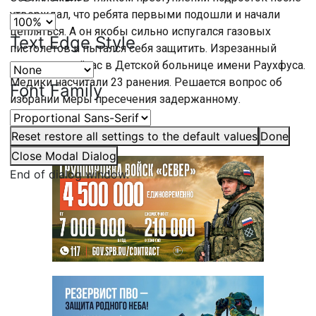
утверждал, что ребята первыми подошли и начали
цепляться. А он якобы сильно испугался газовых
Text Edge Style
пистолетов и пытался себя защитить. Изрезанный
школьник сейчас в Детской больнице имени Раухфуса.
Медики насчитали 23 ранения. Решается вопрос об
Font Family
избрании меры пресечения задержанному.
Reset
restore all settings to the default values
Done
Close Modal Dialog
End of dialog window.