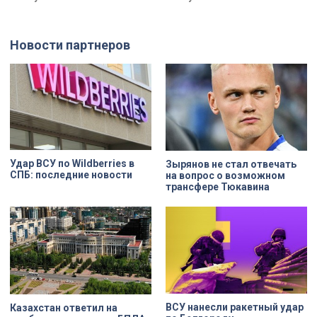
конкурса «Моя страна — моя
преступление. Два года назад он
Россия». Их работы с
вынес мертвеца из дома на улице
использованием бересты, листьев
Луначарского, выдавая
и янтаря дали новое прочтение
бездыханного мужчину за
Новости партнеров
народным сюжетам.
изрядно перебравшего приятеля.
Удар ВСУ по Wildberries в
Зырянов не стал отвечать
СПБ: последние новости
на вопрос о возможном
трансфере Тюкавина
ВСУ нанесли ракетный удар
Казахстан ответил на