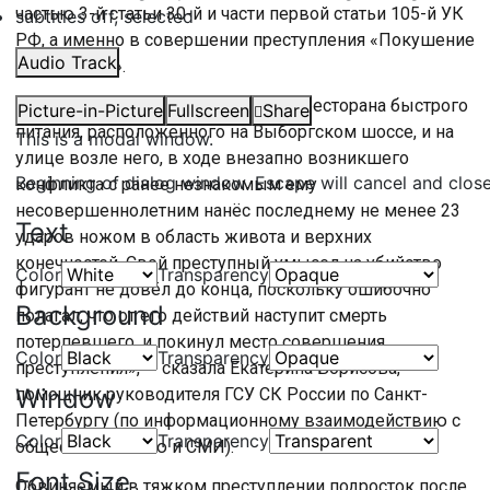
частью 3-й статьи 30-й и части первой статьи 105-й УК
subtitles off
, selected
РФ, а именно в совершении преступления «Покушение
Audio Track
на убийство».
«Фигурант, находясь в помещении ресторана быстрого
Picture-in-Picture
Fullscreen
Share
питания, расположенного на Выборгском шоссе, и на
This is a modal window.
улице возле него, в ходе внезапно возникшего
Beginning of dialog window. Escape will cancel and clos
конфликта с ранее незнакомым ему
несовершеннолетним нанёс последнему не менее 23
Text
ударов ножом в область живота и верхних
конечностей. Свой преступный умысел на убийство
Color
Transparency
фигурант не довёл до конца, поскольку ошибочно
Background
полагал, что от его действий наступит смерть
потерпевшего, и покинул место совершения
Color
Transparency
преступления», — сказала Екатерина Борисова,
Window
помощник руководителя ГСУ СК России по Санкт-
Петербургу (по информационному взаимодействию с
Color
Transparency
общественностью и СМИ).
Font Size
Обвиняемый в тяжком преступлении подросток после