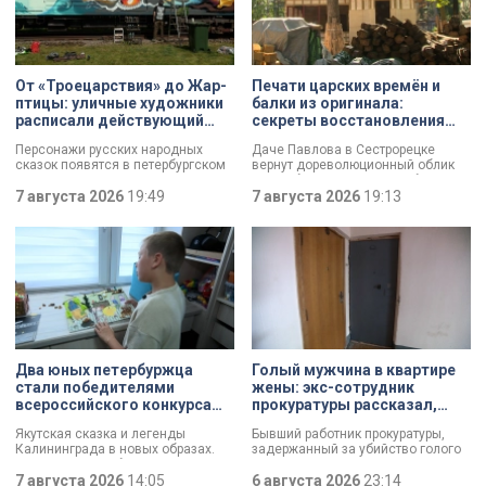
От «Троецарствия» до Жар-
Печати царских времён и
птицы: уличные художники
балки из оригинала:
расписали действующий
секреты восстановления
состав метро Петербурга
дачи Павлова
Персонажи русских народных
Даче Павлова в Сестрорецке
сказок появятся в петербургском
вернут дореволюционный облик
подземном царстве! В депо
по особой программе «Рубль за
«Выборгское» завершился
7 августа 2026
19:49
метр». Это льготная арендная
7 августа 2026
19:13
масштабный съезд лучших
ставка, которая действует для
уличных художников страны — от
инвестора сразу после того, как он
Краснодара до Владивостока.
отреставрирует объект за свой
Мастерам передали в полное
счёт. По словам губернатора
распоряжение шесть
Александра Беглова, срок
действующих вагонов, и те
договора рассчитан на 49 лет, из
превратили их в настоящие арт-
которых за семь арендатор
объекты. Результат доказал:
должен полностью выполнить все
баллончик с краской в руках
обязательства. Как
профессионала — это не порча
восстанавливают яркий пример
имущества, а яркий стрит-арт,
деревянного модерна и почему
Два юных петербуржца
Голый мужчина в квартире
который не имеет ничего общего с
эта история уникальна?
стали победителями
жены: экс-сотрудник
вандализмом.
всероссийского конкурса
прокуратуры рассказал,
«Моя страна — моя Россия»
почему совершил убийство
Якутская сказка и легенды
Бывший работник прокуратуры,
Калининграда в новых образах.
задержанный за убийство голого
Два юных петербуржца стали
мужчины, рассказал о причинах,
победителями всероссийского
7 августа 2026
14:05
которые толкнули его на страшное
6 августа 2026
23:14