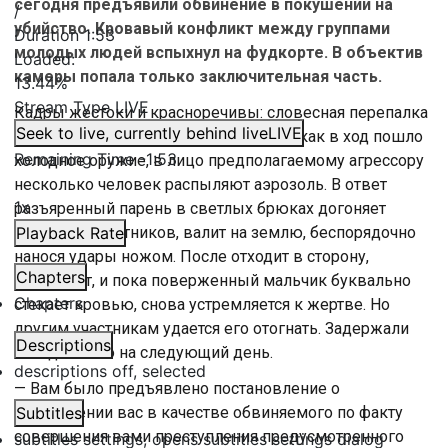
сегодня предъявили обвинение в покушении на
/
убийство. Кровавый конфликт между группами
Duration
1:53
молодых людей вспыхнул на фудкорте. В объектив
Loaded
:
камеры попала только заключительная часть.
13.44%
Stream Type
LIVE
Кадры жестоки и красноречивы: словесная перепалка
Seek to live, currently behind live
LIVE
быстро перерастает в драку. До того, как в ход пошло
Remaining Time
-
1:53
холодное оружие, в лицо предполагаемому агрессору
несколько человек распыляют аэрозоль. В ответ
1x
разъяренный парень в светлых брюках догоняет
одного из участников, валит на землю, беспорядочно
Playback Rate
нанося удары ножом. После отходит в сторону,
Chapters
выдыхает, и пока поверженный мальчик буквально
Chapters
стекает кровью, снова устремляется к жертве. Но
другим участникам удается его отогнать. Задержали
Descriptions
нападавшего на следующий день.
descriptions off
, selected
— Вам было предъявлено постановление о
привлечении вас в качестве обвиняемого по факту
Subtitles
совершения вами преступления предусмотренного
subtitles settings
, opens subtitles settings dialog