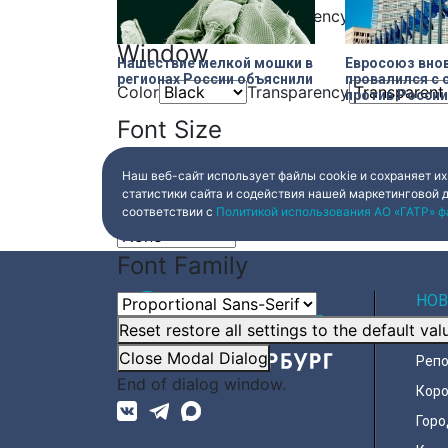
Color
Transparency
Window
Нашествие мелкой мошки в
Евросоюз вно
регионах России объяснили
провалился с 
Color
Transparency
против России
Font Size
Наш веб-сайт использует файлы cookie и сохраняет их
Text Edge Style
статистики сайта и содействия нашей маркетинговой 
соответствии с
Политикой использования АО «ГАТР» ф
Font Family
НОВ
Reset
restore all settings to the default val
Все
Close Modal Dialog
Реп
End of dialog window.
Коро
Горо