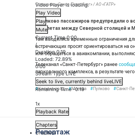
Video Player is loading.
Телеканал «Санкт-Петербург» / АО «ГАТР»
Play Video
В Пулково пассажиров предупредили о в
Play
перелетах между Северной столицей и М
Mute
Current Time
0:00
Там вводились временные ограничения для
/
встречающих просят ориентироваться на он
Duration
0:19
или обращаться в авиакомпании, выполняю
Loaded
:
72.89%
Телеканал «Санкт-Петербург» ранее
сообщ
0:00
парковочного комплекса, в результате чего
Stream Type
LIVE
пассажиров.
Seek to live, currently behind live
LIVE
Remaining Time
#
Калининград
#
Москва
-
0:19
#
Пулково
#
Санкт-Пе
1x
Playback Rate
Chapters
Репортаж
Chapters