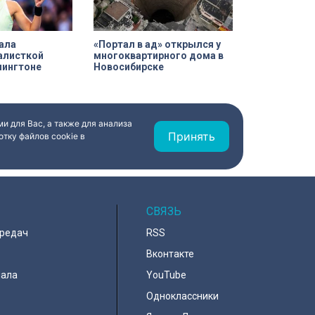
«Пенатах» проводились под
строгим контролем специалистов
КГИОП.
ала
«Портал в ад» открылся у
алисткой
многоквартирного дома в
шингтоне
Новосибирске
и для Вас, а также для анализа
Принять
тку файлов cookie в
СВЯЗЬ
ередач
RSS
Вконтакте
нала
YouTube
Одноклассники