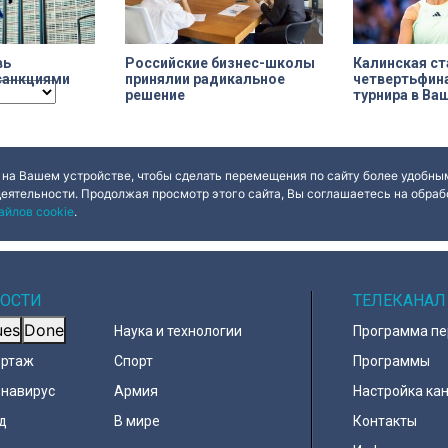
вь
Калинская ст
Российские бизнес-школы
санкциями
четвертьфин
принялии радикальное
турнира в Ва
решение
 на Вашем устройстве, чтобы сделать перемещения по сайту более удобным
деятельности. Продолжая просмотр этого сайта, Вы соглашаетесь на обрабо
айлов cookie
.
ОСТИ
ТЕЛЕКАНАЛ
ues
Done
Наука и технологии
Программа п
ортаж
Спорт
Программы
навирус
Армия
Настройка ка
д
В мире
Контакты