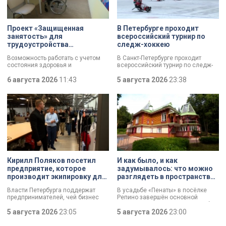
Проект «Защищенная
В Петербурге проходит
занятость» для
всероссийский турнир по
трудоустройства
следж-хоккею
участников СВО с
Возможность работать с учетом
В Санкт-Петербурге проходит
инвалидностью стартовал в
состояния здоровья и
всероссийский турнир по следж-
Петербурге
индивидуальных возможностей. В
хоккею. Призёры получат не
Петербурге стартовал пилотный
6 августа 2026
11:43
только медали, но и возможность
5 августа 2026
23:38
проект «Защищенная занятость»
в следующем сезоне стать
для людей с тяжелой
участниками чемпионата России
инвалидностью, в том числе
«Лиги героев».
бойцов СВО. Участникам помогут
подобрать подходящее занятие,
оформить необходимые
документы и адаптироваться на
рабочем месте.
Кирилл Поляков посетил
И как было, и как
предприятие, которое
задумывалось: что можно
производит экипировку для
разглядеть в пространствах
спортсменов
усадьбы «Пенаты»
Власти Петербурга поддержат
В усадьбе «Пенаты» в посёлке
предпринимателей, чей бизнес
Репино завершён основной
пострадал от крупных пожаров на
комплекс реставрационных работ.
складах маркетплейсов.
5 августа 2026
23:05
И впервые за 60 лет в музее
5 августа 2026
23:00
Разработать специальный пакет
готовы показать свободные от
мер правительству города поручил
экспонатов пространства, которые