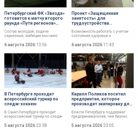
Петербургский ФК «Звезда»
Проект «Защищенная
готовится к матчу второго
занятость» для
раунда «Пути регионов»
трудоустройства
Кубка России
участников СВО с
Состав молодой, задачи
Возможность работать с учетом
инвалидностью стартовал в
серьезные, амбиции высокие.
состояния здоровья и
Петербурге
Футбольная «Звезда»,
индивидуальных возможностей. В
выступающая во второй Лиге Б,
6 августа 2026
13:56
Петербурге стартовал пилотный
6 августа 2026
11:43
готовится к матчу второго раунда
проект «Защищенная занятость»
«Пути регионов» Кубка России.
для людей с тяжелой
Соперник – «Великие Луки». Наш
инвалидностью, в том числе
корреспондент Маргарита
бойцов СВО. Участникам помогут
Зайцева побывала на тренировке
подобрать подходящее занятие,
петербургского коллектива в
оформить необходимые
преддверии ответственной игры.
документы и адаптироваться на
рабочем месте.
В Петербурге проходит
Кирилл Поляков посетил
всероссийский турнир по
предприятие, которое
следж-хоккею
производит экипировку для
спортсменов
В Санкт-Петербурге проходит
Власти Петербурга поддержат
всероссийский турнир по следж-
предпринимателей, чей бизнес
хоккею. Призёры получат не
пострадал от крупных пожаров на
только медали, но и возможность
5 августа 2026
23:38
складах маркетплейсов.
5 августа 2026
23:05
в следующем сезоне стать
Разработать специальный пакет
участниками чемпионата России
мер правительству города поручил
«Лиги героев».
губернатор Александр Беглов.