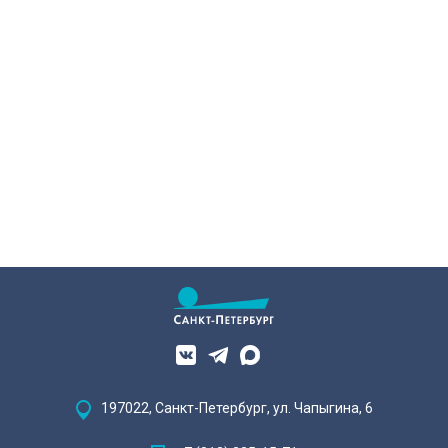
Сегодня об этом заявил вице-
губернатор Кирилл Поляков, во
время визита на одно из
пострадавших предприятий.
Компания шьет экипировку для
спортсменов и крупных
корпораций. Производитель
спортивной одежды потерял товар
почти на 10 миллионов рублей.
197022, Санкт-Петербург, ул. Чапыгина, 6