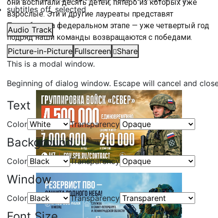
они воспитали десять детей, пятеро из которых уже
subtitles off
, selected
взрослые. Эти и другие лауреаты представят
Петербург на федеральном этапе — уже четвертый год
Audio Track
подряд наши команды возвращаются с победами.
Picture-in-Picture
Fullscreen
Share
#
Санкт-Петербург
This is a modal window.
Beginning of dialog window. Escape will cancel and clos
Text
Color
Transparency
Background
Color
Transparency
Window
Color
Transparency
Font Size