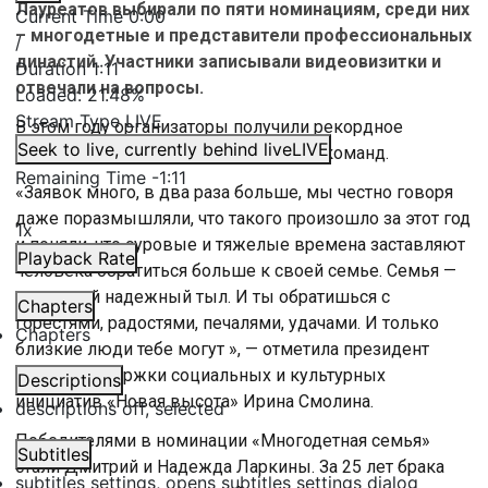
Лауреатов выбирали по пяти номинациям, среди них
Current Time
0:00
– многодетные и представители профессиональных
/
династий. Участники записывали видеовизитки и
Duration
1:11
отвечали на вопросы.
Loaded
:
21.48%
Stream Type
LIVE
В этом году организаторы получили рекордное
Seek to live, currently behind live
LIVE
количество заявок и рассмотрели 95 команд.
Remaining Time
-
1:11
«Заявок много, в два раза больше, мы честно говоря
даже поразмышляли, что такого произошло за этот год
1x
и поняли, что суровые и тяжелые времена заставляют
Playback Rate
человека обратиться больше к своей семье. Семья —
это самый надежный тыл. И ты обратишься с
Chapters
горестями, радостями, печалями, удачами. И только
Chapters
близкие люди тебе могут », — отметила президент
Фонда поддержки социальных и культурных
Descriptions
инициатив «Новая высота» Ирина Смолина.
descriptions off
, selected
Победителями в номинации «Многодетная семья»
Subtitles
стали Дмитрий и Надежда Ларкины. За 25 лет брака
subtitles settings
, opens subtitles settings dialog