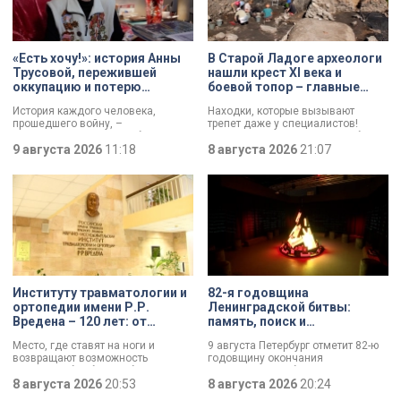
«Есть хочу!»: история Анны
В Старой Ладоге археологи
Трусовой, пережившей
нашли крест XI века и
оккупацию и потерю
боевой топор – главные
близких в 12 лет
трофеи экспедиции
История каждого человека,
Находки, которые вызывают
прошедшего войну, –
трепет даже у специалистов!
напоминание о цене победы.
Нательный крест возрастом более
Сколько испытаний выпало на
9 августа 2026
11:18
тысячи лет и боевой топор – вот
8 августа 2026
21:07
долю блокадников, тружеников
главные трофеи археологической
тыла, солдат, женщин и, конечно
экспедиции в Старой Ладоге в
же, детей. Три года скитаний,
этом году.
потеря близких, голод – в 12 лет
она осталась совершенно одна. О
судьбе Анны Трусовой,
пережившей оккупацию
Павловска и потерю близких.
Институту травматологии и
82-я годовщина
ортопедии имени Р.Р.
Ленинградской битвы:
Вредена – 120 лет: от
память, поиск и
императорской лечебницы
возвращение имен
Место, где ставят на ноги и
9 августа Петербург отметит 82-ю
до передового
возвращают возможность
годовщину окончания
медицинского центра
двигаться без боли. Юбилей
Ленинградской битвы. Это День
отмечает Институт травматологии
8 августа 2026
20:53
воинской славы, который был
8 августа 2026
20:24
и ортопедии имени Р.Р. Вредена.
официально установлен в апреле