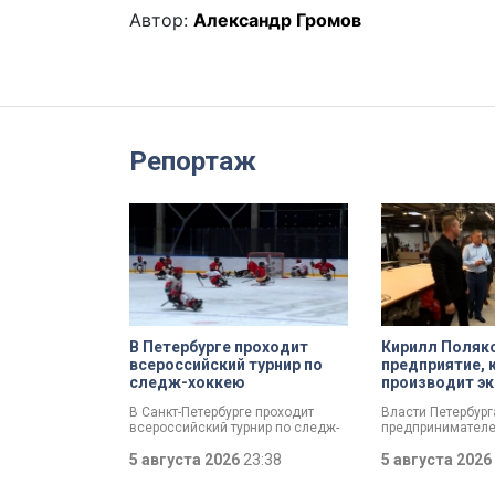
Автор:
Александр Громов
Репортаж
В Петербурге проходит
Кирилл Поляк
всероссийский турнир по
предприятие, 
следж-хоккею
производит эк
спортсменов
В Санкт-Петербурге проходит
Власти Петербур
всероссийский турнир по следж-
предпринимателе
хоккею. Призёры получат не
пострадал от кру
только медали, но и возможность
5 августа 2026
23:38
складах маркетп
5 августа 2026
в следующем сезоне стать
Разработать спец
участниками чемпионата России
мер правительств