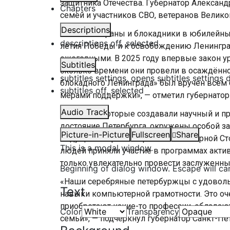
защитника Отечества. Губернатор Алексан
Chapters
семей и участников СВО, ветеранов Велико
Descriptions
«Наши ветераны и блокадники в юбилейны
descriptions off
, selected
летия Победы и к освобождению Ленинград
ежегодными. В 2025 году впервые закон ур
Subtitles
сколько времени они провели в осаждённо
subtitles settings
, opens subtitles settings 
блокадного Ленинграда» был вручен всем
subtitles off
, selected
мерами поддержки», — отметил губернатор
Audio Track
Горожане, которые создавали научный и п
достояние Петербурга, окружены особой за
Picture-in-Picture
Fullscreen
Share
ведущих в стратегии развития Северной С
This is a modal window.
людей приняли участие в программах актив
только увлекательно провести заслуженны
Beginning of dialog window. Escape will ca
«Наши серебряные петербуржцы с удовольс
Text
навыки компьютерной грамотности. Это оч
приобретают какие-то профессии, обладают
Color
Transparency
семьи», — подчеркнул губернатор Санкт-Пе