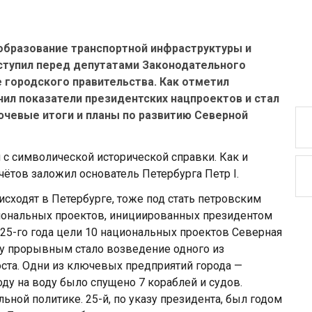
образование транспортной инфраструктуры и
ыступил перед депутатами Законодательного
 городского правительства. Как отметил
нил показатели президентских нацпроектов и стал
ючевые итоги и планы по развитию Северной
 с символической исторической справки. Как и
ётов заложил основатель Петербурга Петр I.
сходят в Петербурге, тоже под стать петровским
циональных проектов, инициированных президентом
25-го года цели 10 национальных проектов Северная
у прорывным стало возведение одного из
ста. Одни из ключевых предприятий города —
ду на воду было спущено 7 кораблей и судов.
ьной политике. 25-й, по указу президента, был годом