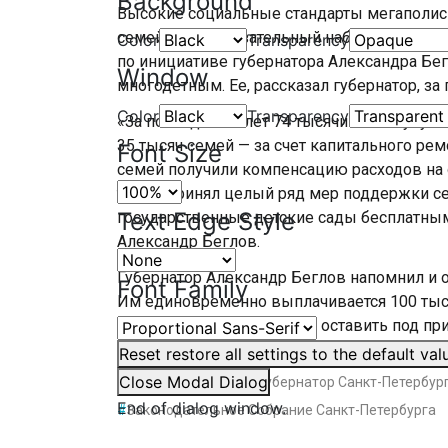
Background
Высокие социальные стандарты мегаполис 
семей. Это и обязательный набор новорож
Color
Transparency
по инициативе губернатора Александра Бе
Window
многодетным. Ее, рассказал губернатор, за 
Color
Transparency
«За последние 5 лет 74 тысячи семей улуч
35 тысяч семей — за счет капитального ре
Font Size
семей получили компенсацию расходов на 
также принял целый ряд мер поддержки се
Text Edge Style
государственные детские сады бесплатным
Александр Беглов.
Губернатор Александр Беглов напомнил и 
Font Family
Им единовременно выплачивается 100 тыся
своих малышей они могут оставить под пр
которые открываются в вузах.
Reset
restore all settings to the default val
Close Modal Dialog
#
Владимир Путин
#
Губернатор Санкт-Петербур
End of dialog window.
#
Законодательное Собрание Санкт-Петербурга