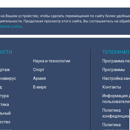
ор Александр
пространства, которые хранят
и стимулировать
об этом заявил
подлинный замысел художника.
креативной эко
Кирилл Поляков,
Для посетителей это редкая
которой уже сос
на одно из
возможность увидеть не только
валового регио
 на Вашем устройстве, чтобы сделать перемещения по сайту более удобным
едприятий.
как было, но и как задумывалось.
продукта. Где о
деятельности. Продолжая просмотр этого сайта, Вы соглашаетесь на обрабо
кипировку для
Это и пространственная логика,
торговая площад
айлов cookie
.
рупных
пропорции, соотношения света и
стал его участн
изводитель
объема, а также назначение
ды потерял
комнат. Как отметил губернатор
0 миллионов
Александр Беглов, все
реставрационные работы в
«Пенатах» проводились под
ОСТИ
строгим контролем специалистов
ТЕЛЕКАНАЛ
КГИОП.
Наука и технологии
Программа п
ортаж
Спорт
Программы
навирус
Армия
Настройка ка
д
В мире
Контакты
тура
Информация 
пользователе
тика
Политика
льный
конфиденциа
ество
Политика