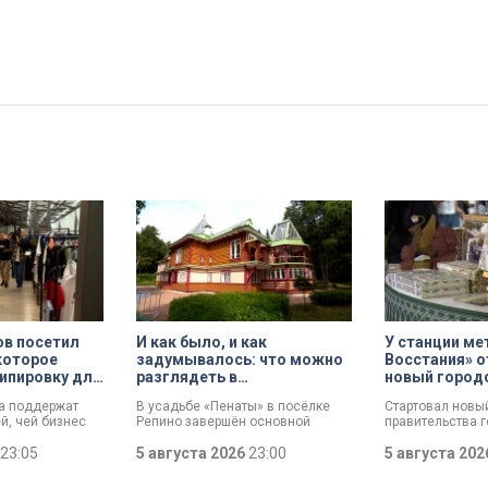
ов посетил
И как было, и как
У станции м
которое
задумывалось: что можно
Восстания» 
ипировку для
разглядеть в
новый город
пространствах усадьбы
«Петербургск
га поддержат
В усадьбе «Пенаты» в посёлке
Стартовал новы
«Пенаты»
й, чей бизнес
Репино завершён основной
правительства г
пных пожаров на
комплекс реставрационных
поддержке прои
лейсов.
23:05
работ. И впервые за 60 лет в
5 августа 2026
23:00
«Петербургский 
5 августа 20
иальный пакет
музее готовы показать
задача — помоч
у города
свободные от экспонатов
брендам выйти 