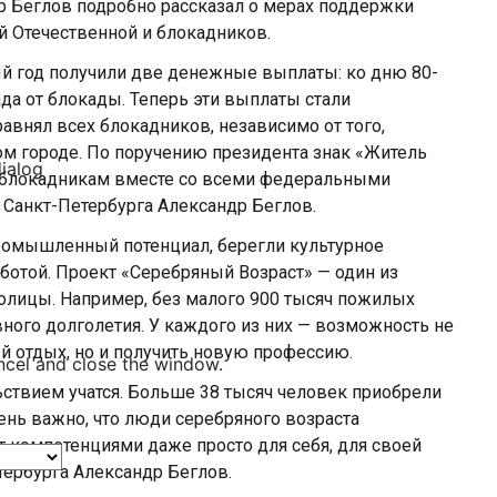
др Беглов подробно рассказал о мерах поддержки
й Отечественной и блокадников.
й год получили две денежные выплаты: ко дню 80-
а от блокады. Теперь эти выплаты стали
авнял всех блокадников, независимо от того,
м городе. По поручению президента знак «Житель
dialog
 блокадникам вместе со всеми федеральными
 Санкт-Петербурга Александр Беглов.
ромышленный потенциал, берегли культурное
ботой. Проект «Серебряный Возраст» — один из
толицы. Например, без малого 900 тысяч пожилых
ного долголетия. У каждого из них — возможность не
й отдых, но и получить новую профессию.
ncel and close the window.
твием учатся. Больше 38 тысяч человек приобрели
ень важно, что люди серебряного возраста
 компетенциями даже просто для себя, для своей
тербурга Александр Беглов.