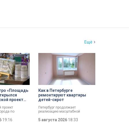
Ещё
етро «Площадь
Как в Петербурге
открылся
ремонтируют квартиры
ской проект
детей-сирот
ий сувенир»
й проект
Петербург продолжает
орода по
реализацию масштабной
зводителей —
программы по обеспечению
сувенир». Его
26
19:16
жильем детей-сирот. В неё также
5 августа 2026
18:33
ь локальным
входит и ремонт квартир, которые
на широкий рынок
находятся в их собственности. С