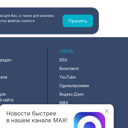
 развитие
2019 года за счёт бюджета в
номики, доля
порядок привели более 500
тавляет почти 5%
жилых помещений. А до конца
нального
2026 года отремонтируют ещё
и для Вас, а также для анализа
ткрылась первая
порядка 70 квартир.
Принять
тку файлов cookie в
ка проекта и кто
иком?
СВЯЗЬ
ередач
RSS
Вконтакте
нала
YouTube
Одноклассники
для
Яндекс.Дзен
й сайта
MAX
Новости быстрее
льности
в нашем канале MAX!