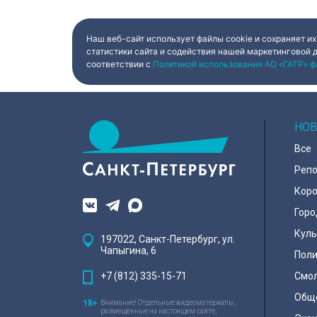
«Лиги героев».
поручил губернат
Беглов. Сегодня 
вице-губернатор 
во время визита 
Наш веб-сайт использует файлы cookie и сохраняет их
пострадавших пр
статистики сайта и содействия нашей маркетинговой 
Компания шьет э
соответствии с
Политикой использования АО «ГАТР» ф
спортсменов и к
корпораций. Про
спортивной одеж
товар почти на 1
рублей.
НОВ
Все
Реп
Коро
Горо
Куль
197022, Санкт-Петербург, ул.
Чапыгина, 6
Поли
+7 (812) 335-15-71
Смо
Общ
Внимание! Отдельные видеоматериалы,
размещенные на настоящем сайте,