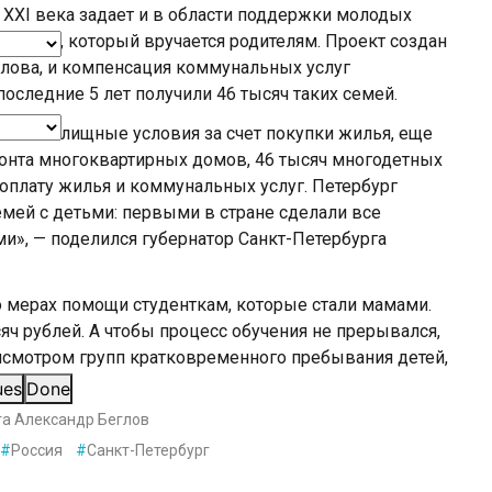
XXI века задает и в области поддержки молодых
денным, который вручается родителям. Проект создан
глова, и компенсация коммунальных услуг
последние 5 лет получили 46 тысяч таких семей.
шили жилищные условия за счет покупки жилья, еще
монта многоквартирных домов, 46 тысяч многодетных
оплату жилья и коммунальных услуг. Петербург
мей с детьми: первыми в стране сделали все
и», — поделился губернатор Санкт-Петербурга
о мерах помощи студенткам, которые стали мамами.
ч рублей. А чтобы процесс обучения не прерывался,
исмотром групп кратковременного пребывания детей,
ues
Done
га Александр Беглов
#
Россия
#
Санкт-Петербург