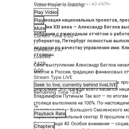
Video Player is loading.
Телеканал «Санкт-Петербург» / АО «ГАТР»
Play Video
Реализация национальных проектов, пре
Play
стройки XXI века — Александр Беглов в
Mute
собрания с ежегодным отчётом о работе
Current Time
0:00
губернатор, Петербург полностью выпол
/
лидером по качеству управления ими. Кл
Duration
3:47
столицы.
Loaded
:
7.42%
Своё выступление Александр Беглов начал
0:00
многое в России, традицию финансовых отч
Stream Type
LIVE
Изменения, которые в последние годы прои
Seek to live, currently behind live
LIVE
реформам. Это прежде всего касается на
Remaining Time
-
3:47
Владимиром Путиным. Так вот — по итогам 
столица выполнила на 100%. По-настоящем
1x
мегапроектов — Большого Смоленского мо
Playback Rate
кораблестроительный сектор. В прошлом го
Строится ещё 40. Особое внимание — социал
Chapters