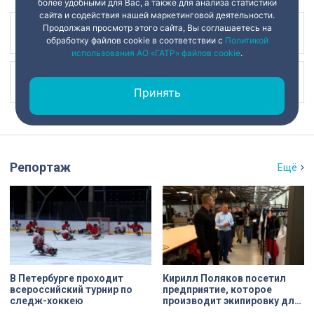
более удобными для Вас, а также для анализа статистики
сайта и содействия нашей маркетинговой деятельности.
Продолжая просмотр этого сайта, Вы соглашаетесь на
Наш канал в
обработку файлов cookie в соответствии с
Политикой
использования АО «ГАТР» файлов cookie
.
Наш канал в
Принять
Репортаж
Ещё
В Петербурге проходит
Кирилл Поляков посетил
всероссийский турнир по
предприятие, которое
следж-хоккею
производит экипировку для
спортсменов