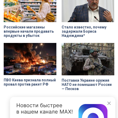
объема, а также назначение
комнат. Как отметил губернатор
Александр Беглов, все
реставрационные работы в
«Пенатах» проводились под
строгим контролем специалистов
КГИОП.
Российские магазины
Стало известно, почему
впервые начали продавать
задержали Бориса
продукты в убыток
Надеждина*
ПВО Киева признала полный
Поставки Украине оружия
провал против ракет РФ
НАТО не помешают России
— Песков
Новости быстрее
в нашем канале MAX!