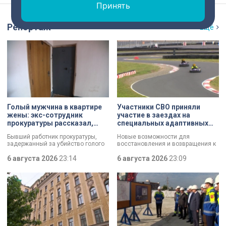
Принять
Репортаж
Ещё
Голый мужчина в квартире
Участники СВО приняли
жены: экс-сотрудник
участие в заездах на
прокуратуры рассказал,
специальных адаптивных
почему совершил убийство
карт-машинах
Бывший работник прокуратуры,
Новые возможности для
задержанный за убийство голого
восстановления и возвращения к
мужчины, рассказал о причинах,
активной жизни. Представители
которые толкнули его на страшное
6 августа 2026
23:14
фонда «СВОй дом» в Петербурге
6 августа 2026
23:09
преступление. Два года назад он
встретились с участниками
вынес мертвеца из дома на улице
специальной военной операции,
Луначарского, выдавая
которые сейчас проходят курс
бездыханного мужчину за
реабилитации. Главным событием
изрядно перебравшего приятеля.
дня стали заезды на специальных
адаптивных карт-машинах, где
ветераны смогли лично
протестировать технику и
почувствовать скорость.