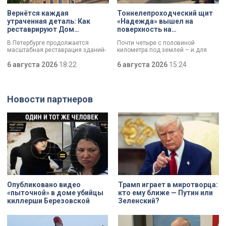
Вернётся каждая
Тоннелепроходческий щит
утраченная деталь: Как
«Надежда» вышел на
реставрируют Дом
поверхность на
Единоверческой церкви
Шуваловском проспекте
В Петербурге продолжается
Почти четыре с половиной
Святого Николая на улице
масштабная реставрация зданий-
километра под землей – и для
Марата
памятников в рамках
«Надежды» забрезжил свет:
губернаторской программы.
6 августа 2026
18:22
проходческий щит вышел на
6 августа 2026
15:24
Специалисты обновляют не
поверхность. О ходе работ у
просто стены, а восстанавливают
демонтажного котлована сегодня
буквально каждую утраченную
рассказали губернатору
деталь. Один из самых знаковых
Александру Беглову и
Новости партнеров
адресов сейчас — Дом
председателю Законодательного
Единоверческой церкви Святого
Собрания Александру Бельскому.
Николая на улице Марата. Здание
XIX века, прошедшее через
несколько перестроек, сегодня
переживает второе рождение.
Жемчужина, объекта культурного
наследия — исторические часы.
Их элементы утрачены на 90%.
Опубликовано видео
Трамп играет в миротворца:
«пыточной» в доме убийцы
кто ему ближе — Путин или
киллерши Березовской
Зеленский?