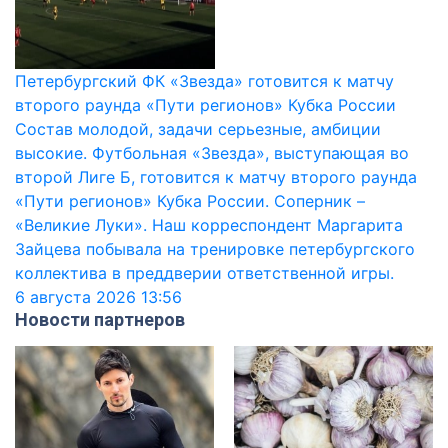
Петербургский ФК «Звезда» готовится к матчу
второго раунда «Пути регионов» Кубка России
Состав молодой, задачи серьезные, амбиции
высокие. Футбольная «Звезда», выступающая во
второй Лиге Б, готовится к матчу второго раунда
«Пути регионов» Кубка России. Соперник –
«Великие Луки». Наш корреспондент Маргарита
Зайцева побывала на тренировке петербургского
коллектива в преддверии ответственной игры.
6 августа 2026
13:56
Новости партнеров