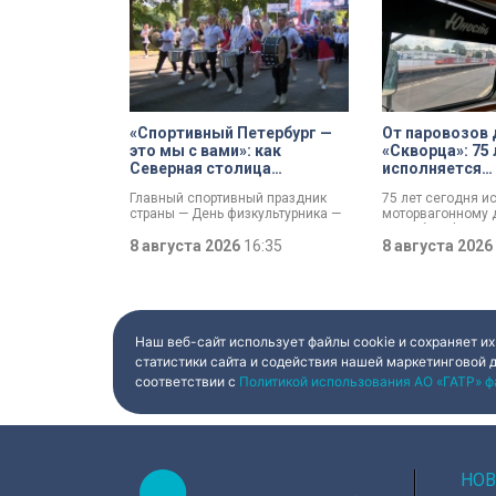
«Спортивный Петербург —
От паровозов 
это мы с вами»: как
«Скворца»: 75 
Северная столица
исполняется
отметила День
моторвагонно
Главный спортивный праздник
75 лет сегодня и
физкультурника
Санкт-Петербу
страны — День физкультурника —
моторвагонному д
Финляндский
отмечают в России. Всех
Петербург-Финля
причастных поздравил президент
8 августа 2026
16:35
Появление этого 
8 августа 2026
Владимир Путин, отметив:
железной дороги 
продолжается обновление и
знаковым: паров
создание стадионов,
место электричк
тренировочных баз и
выполняли 13 пар
спортплощадок. К петербуржцам
— почти в 20 раз 
обратился губернатор Александр
предприятия — с
Наш веб-сайт использует файлы cookie и сохраняет их
Беглов. Он подчеркнул: именно в
вагоны и ретро-с
статистики сайта и содействия нашей маркетинговой 
городе на Неве зародились
соответствии с
Политикой использования АО «ГАТР» ф
традиции футбола, фигурного
катания, тяжёлой и лёгкой
атлетики, плавания и триатлона.
Тысячи спортсменов разного
возраста сегодня собрались на
Крестовском острове.
НОВ