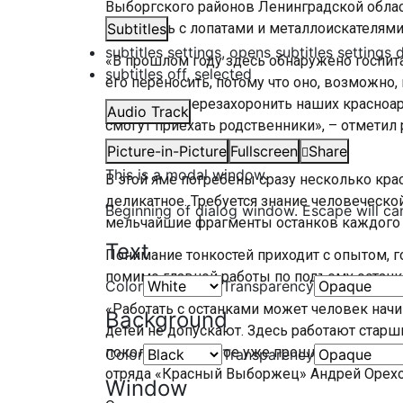
Выборгского районов Ленинградской обла
местность с лопатами и металлоискателями
Subtitles
subtitles settings
, opens subtitles settings 
«В прошлом году здесь обнаружено госпи
subtitles off
, selected
его переносить, потому что оно, возможно,
нормально перезахоронить наших красноарм
Audio Track
смогут приехать родственники», – отметил
славы» Александр Колоярский.
Picture-in-Picture
Fullscreen
Share
This is a modal window.
В этой яме погребены сразу несколько кр
деликатное. Требуется знание человеческой
Beginning of dialog window. Escape will ca
мельчайшие фрагменты останков каждого 
Text
Понимание тонкостей приходит с опытом, г
помимо главной работы по подъему останко
Color
Transparency
«Работать с останками может человек начина
Background
детей не допускают. Здесь работают стар
поколение, которое уже прошло эти подгот
Color
Transparency
отряда «Красный Выборжец» Андрей Орехо
Window