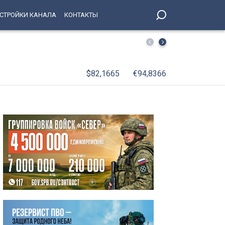
СТРОЙКИ КАНАЛА
КОНТАКТЫ
Александр Беглов: В День окончания Ленинградской би
Победы, будут зажжены факелы Ростральных колонн
$82,1665
€94,8366