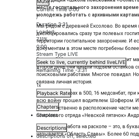
Mute
месте госпитального захоронения времен
Current Time
0:00
молодежь работать с архивными картами
/
Duration
3:31
Мы рядом с деревней Ёксолово. Во время 
Loaded
:
дислоцировались сразу три полевых госпит
7.11%
территории госпитальное захоронение. И ес
0:00
документам в этом месте погребены более
Stream Type
LIVE
Всего в 500 метрах от деревни проходит м
Seek to live, currently behind live
LIVE
второй день они начали подъем останков с
Remaining Time
-
3:31
поисковыми работами. Многое повидал. Но 
связана личная история.
1x
«Впереди, метрах в 500, 16 медсанбат, пр
Playback Rate
всю войну прошел водителем. Шофером. И 
Chapters
непосредственно в расположение части мед
Chapters
поискового отряда «Невской пятачок» Андр
В этом лесу работа на раскопе – это, в бу
Descriptions
называется «Область Славы». Более 60 под
descriptions off
, selected