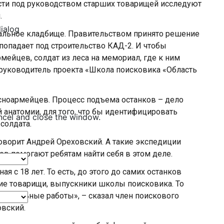
сти под руководством старших товарищей исследуют
.
dialog
тальное кладбище. Правительством принято решение
 попадает под строительство КАД-2. И чтобы
ейцев, солдат из леса на мемориал, где к ним
 руководитель проекта «Школа поисковика «Область
асноармейцев. Процесс подъема останков – дело
 анатомии, для того, что бы идентифицировать
ncel and close the window.
солдата.
оворит Андрей Ореховский. А такие экспедиции
в помогают ребятам найти себя в этом деле.
я с 18 лет. То есть, до этого до самих останков
шие товарищи, выпускники школы поисковика. То
овительные работы», – сказал член поискового
вский.