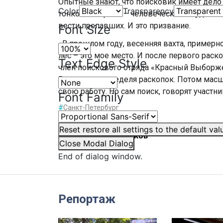
Опытные знают, что поисковик имеет дело н
Color
Transparency
тонкой материей – человеческими судьбами
вести пропавших. И это призвание.
Font Size
«В прошлом году, весенняя вахта, примерно 
лес – это мое место. И после первого раско
Text Edge Style
член поискового отряда «Красный Выборже
Впереди еще неделя раскопок. Потом масш
свою работу. Но сам поиск, говорят участни
Font Family
#
Санкт-Петербург
Reset
restore all settings to the default val
Автор:
Олег Чеченков
Close Modal Dialog
End of dialog window.
Репортаж