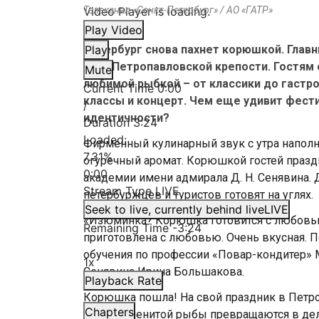
Video Player is loading.
Телеканал «Санкт-Петербург» / АО «ГАТР»
Play Video
Петербург снова пахнет корюшкой. Главн
Play
стен Петропавловской крепости. Гостя
Mute
любимой рыбкой – от классики до гастр
Current Time
0:00
классы и концерт. Чем еще удивит фести
/
идентичности?
Duration
3:24
Loaded
:
Фирменный кулинарный звук с утра наполн
7.31%
огуречный аромат. Корюшкой гостей празд
0:00
академии имени адмирала Д. Н. Сенявина.
Stream Type
LIVE
петербуржцев и туристов готовят на углях.
Seek to live, currently behind live
LIVE
«Изюминка? Корюшка готовится с любовью! 
Remaining Time
-
3:24
приготовлена с любовью. Очень вкусная. П
обучения по профессии «Повар-кондитер» 
1x
Сенявина Ирина Большакова.
Playback Rate
Корюшка пошла! На свой праздник в Петро
Chapters
этой знаменитой рыбы превращаются в дели