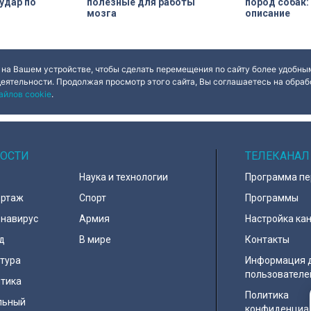
удар по
полезные для работы
пород собак:
мозга
описание
 на Вашем устройстве, чтобы сделать перемещения по сайту более удобным
деятельности. Продолжая просмотр этого сайта, Вы соглашаетесь на обрабо
айлов cookie
.
ОСТИ
ТЕЛЕКАНАЛ
Наука и технологии
Программа п
ортаж
Спорт
Программы
навирус
Армия
Настройка ка
д
В мире
Контакты
тура
Информация 
пользователе
тика
Политика
льный
конфиденциа