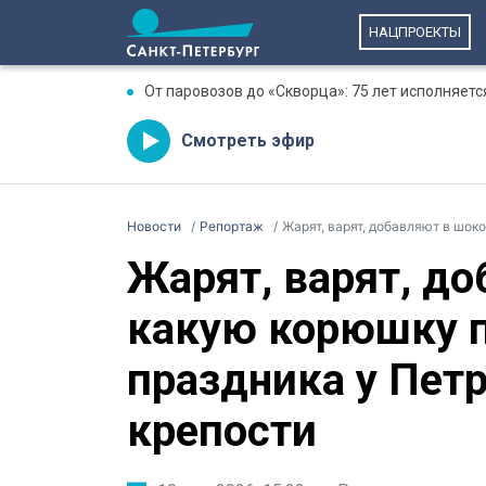
НАЦПРОЕКТЫ
От паровозов до «Скворца»: 75 лет исполняет
Смотреть эфир
Новости
Репортаж
Жарят, варят, добавляют в шокол
Жарят, варят, д
какую корюшку 
праздника у Пет
крепости