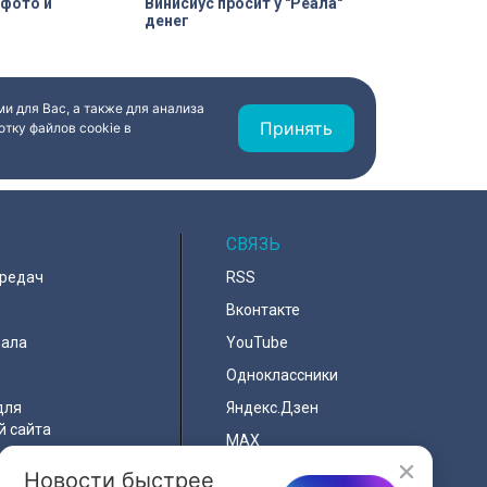
 фото и
Винисиус просит у "Реала"
денег
и для Вас, а также для анализа
Принять
тку файлов cookie в
СВЯЗЬ
ередач
RSS
Вконтакте
нала
YouTube
Одноклассники
для
Яндекс.Дзен
й сайта
MAX
Новости быстрее
льности