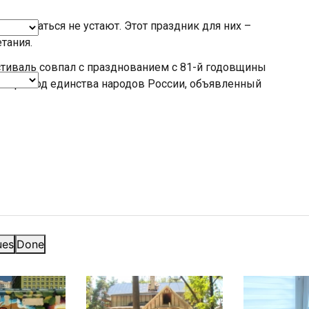
изнаваться не устают. Этот праздник для них –
тания.
стиваль совпал с празднованием с 81-й годовщины
и про Год единства народов России, объявленный
ues
Done