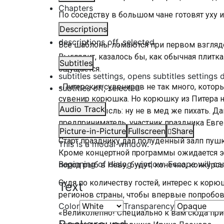
Chapters
По соседству в большом чане готовят уху 
экзотику.
Descriptions
descriptions off
, selected
Все шаблоны ломаются при первом взгляд
Выглядит, казалось бы, как обычная плитк
Subtitles
ощущается.
subtitles settings
, opens subtitles settings 
«Питерских сувениров не так много, котор
subtitles off
, selected
сувенир корюшка. Но корюшку из Питера н
Audio Track
Возникла мысль: ну не в мед же пихать. Д
предприниматель, участник праздника Евге
Picture-in-Picture
Fullscreen
Share
Старт празднику дал полуденный залп пушк
This is a modal window.
Кроме концертной программы ожидается э
Beginning of dialog window. Escape will ca
пород рыб в Неву, будут, конечно, конкурсы
Судя по количеству гостей, интерес к корю
Text
регионов страны, чтобы впервые попробова
Color
Transparency
«Великолепно! Специально к вам сюда приех