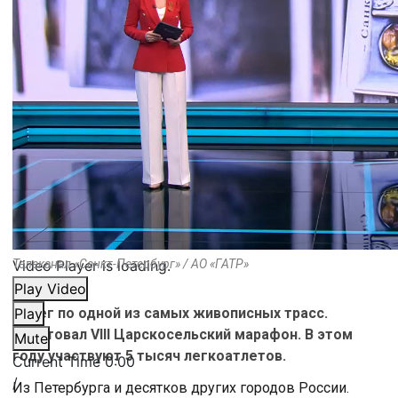
Video Player is loading.
Телеканал «Санкт-Петербург» / АО «ГАТР»
Play Video
Забег по одной из самых живописных трасс.
Play
Стартовал VIII Царскосельский марафон. В этом
Mute
году участвуют 5 тысяч легкоатлетов.
Current Time
0:00
/
Из Петербурга и десятков других городов России.