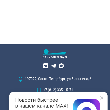
197022, Санкт-Петербург, ул. Чапыгина, 6
+7 (812) 335-15-71
Новости быстрее
Внимание! Отдельные видеоматериалы, размещенные на настоящем
сайте, могут содержать информацию, предназначенную для лиц,
в нашем канале MAX!
достигших 18 лет.