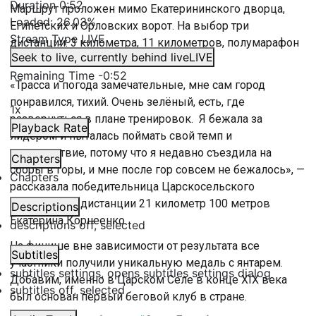
Duration
0:52
Маршрут проложен мимо Екатерининского дворца,
Loaded
:
26.03%
Египетских и Орловских ворот. На выбор три
Stream Type
LIVE
дистанции: 3 километра, 11 километров, полумарафон
Seek to live, currently behind live
LIVE
и марафон.
Remaining Time
-
0:52
«Трасса и погода замечательные, мне сам город
понравился, тихий. Очень зелёный, есть, где
1x
развернуться в плане тренировок. Я бежала за
Playback Rate
лидером и пыталась поймать свой темп и
самочувствие, потому что я недавно съездила на
Chapters
сборы в горы, и мне после гор совсем не бежалось», —
Chapters
рассказала победительница Царскосельского
марафона на дистанции 21 километр 100 метров
Descriptions
Екатерина Корнеенко.
descriptions off
, selected
На финише вне зависимости от результата все
Subtitles
участники получили уникальную медаль с янтарем.
subtitles settings
, opens subtitles settings dialog
Добавим, именно в Царском Селе в конце XIX века
subtitles off
, selected
был основан первый беговой клуб в стране.