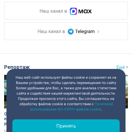
Наш канал в
Наш канал в
Репортаж
Ещё
Наш веб-сайт использует файлы cookie и сохраняет их на
Вашем устройстве, чтобы сделать перемещения по сайту
более удобными для Вас, а также для анализа статистики
сайта и содействия нашей маркетинговой деятельности.
Продолжая просмотр этого сайта, Вы соглашаетесь на
обработку файлов cookie в соответствии с
Политикой
использования АО «ГАТР» файлов cookie
.
От «Троецарствия» до Жар-
Печати царских времён и
птицы: уличные художники
балки из оригинала:
расписали действующий
секреты восстановления
Принять
состав метро Петербурга
дачи Павлова
Персонажи русских народных
Даче Павлова в Сестрорецке