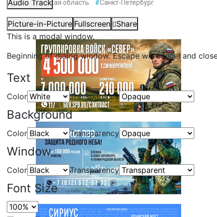
Audio Track
#
Ленинградская область
#
Санкт-Петербург
Picture-in-Picture
Fullscreen
Share
This is a modal window.
Beginning of dialog window. Escape will cancel and clos
Text
Color
Transparency
Background
Color
Transparency
Window
Color
Transparency
Font Size