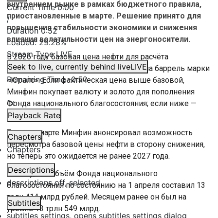
внутреннем рынке в рамках бюджетного правила,
Current Time
0:00
приостановленные в марте. Решение принято для
/
повышения стабильности экономики и снижения
Duration
0:52
влияния волатильности цен на энергоносители.
Loaded
:
29.28%
Stream Type
LIVE
В 2026 году базовая цена нефти для расчёта
Seek to live, currently behind live
LIVE
бюджетного правила составляет $59 за баррель марки
Remaining Time
-
0:52
«Юралс». Если фактическая цена выше базовой,
Минфин покупает валюту и золото для пополнения
1x
Фонда национального благосостояния; если ниже —
продаёт.
Playback Rate
Также в марте Минфин анонсировал возможность
Chapters
пересмотра базовой цены нефти в сторону снижения,
Chapters
но теперь это ожидается не ранее 2027 года.
Descriptions
Отмечу, что объём Фонда национального
descriptions off
, selected
благосостояния по состоянию на 1 апреля составил 13
трлн 414 млрд рублей. Месяцем ранее он был на
Subtitles
уровне 13 трлн 549 млрд.
subtitles settings
, opens subtitles settings dialog