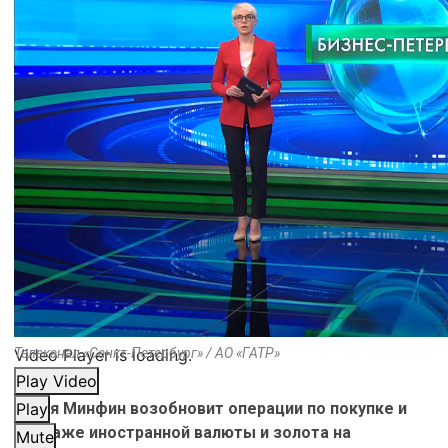
Video Player is loading.
Телеканал «Санкт-Петербург» / АО «ГАТР»
Play Video
С мая Минфин возобновит операции по покупке и
Play
продаже иностранной валюты и золота на
Mute