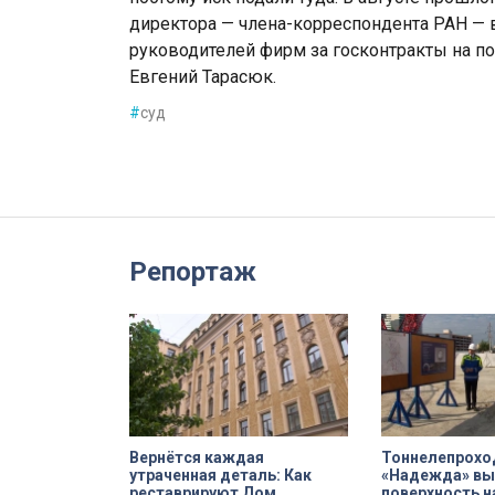
директора — члена-корреспондента РАН — в
руководителей фирм за госконтракты на по
Евгений Тарасюк.
#
суд
Репортаж
Вернётся каждая
Тоннелепрохо
утраченная деталь: Как
«Надежда» вы
реставрируют Дом
поверхность н