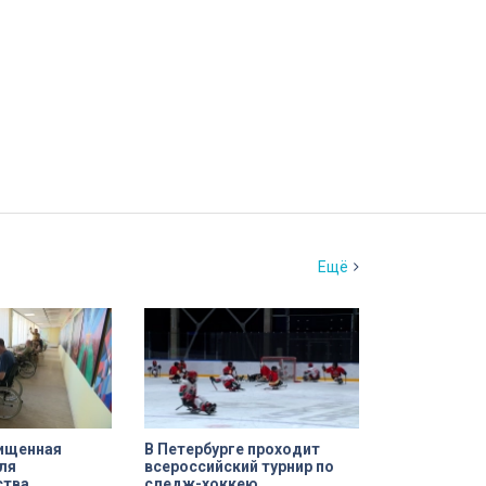
Ещё
ищенная
В Петербурге проходит
ля
всероссийский турнир по
ства
следж-хоккею