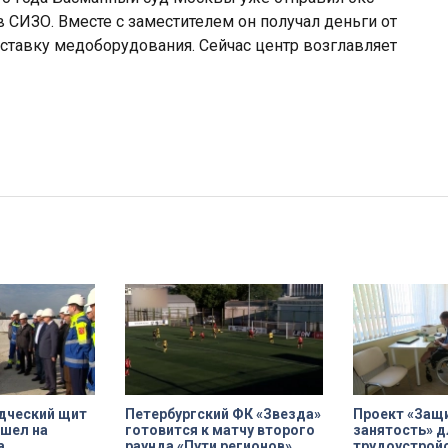
 СИЗО. Вместе с заместителем он получал деньги от
ставку медоборудования. Сейчас центр возглавляет
дческий щит
Петербургский ФК «Звезда»
Проект «Защ
шел на
готовится к матчу второго
занятость» д
а
раунда «Пути регионов»
трудоустрой