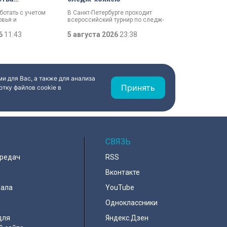
ВО с
ботать с учетом
В Санкт-Петербурге проходит
ью стартовал
овья и
всероссийский турнир по следж-
 возможностей.
хоккею. Призёры получат не
артовал пилотный
26
11:43
только медали, но и возможность
5 августа 2026
23:38
нная занятость»
в следующем сезоне стать
желой
участниками чемпионата России
 в том числе
«Лиги героев».
астникам помогут
одящее занятие,
ходимые
и для Вас, а также для анализа
аптироваться на
Принять
тку файлов cookie в
СВЯЗЬ
ередач
RSS
Вконтакте
нала
YouTube
Одноклассники
для
Яндекс.Дзен