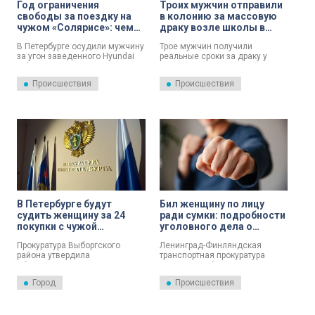
Год ограничения
Троих мужчин отправили
свободы за поездку на
в колонию за массовую
чужом «Солярисе»: чем
драку возле школы в
закончился ночной угон
Московском районе
В Петербурге осудили мужчину
Трое мужчин получили
на Вознесенском
за угон заведенного Hyundai
реальные сроки за драку у
проспекте
Solaris на Вознесенском
школы.
проспекте. Октябрьский
Происшествия
Происшествия
районный суд Санкт-
Петербурга огласил приговор в
отношении мужчины,
признанного виновным в
совершении преступления,
предусмотренного ч.1 ст.166
УК РФ (неправомерное
завладение автомобилем без
цели хищения, то есть угон). Об
этом 30 июля сообщает
объединенная пресс-служба
судов города.
В Петербурге будут
Бил женщину по лицу
судить женщину за 24
ради сумки: подробности
покупки с чужой
уголовного дела о
банковской карты
грабеже в Кавголово
Прокуратура Выборгского
Ленинград-Финляндская
района утвердила
транспортная прокуратура
обвинительное заключение по
утвердила обвинительное
уголовному делу в отношении
заключение и направила во
Город
Происшествия
ранее судимой местной
Всеволожский городской суд
жительницы, обвиняемой по п.
уголовное дело в отношении
«г» ч. 3 ст. 158 УК РФ (кража,
жителя Ленинградской
совершенная с причинением
области. Мужчине грозит до