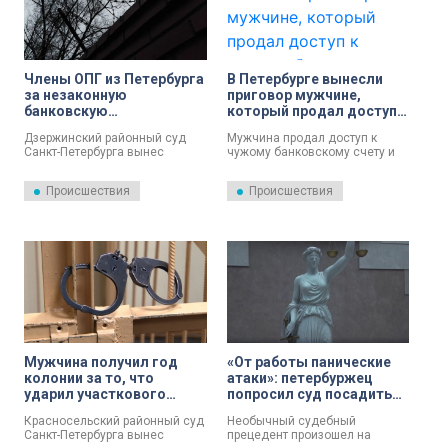
Члены ОПГ из Петербурга
В Петербурге вынесли
за незаконную
приговор мужчине,
банковскую
который продал доступ к
деятельность на 4,4
чужому банковскому
Дзержинский районный суд
Мужчина продал доступ к
млрд рублей получили 19
счету
Санкт-Петербурга вынес
чужому банковскому счету и
лет на троих
приговор мужчинам,
получил за это условный срок.
признанным виновными в
Происшествия
Происшествия
незаконной банковской
деятельности и валютных
операциях, сообщает
Объединенная пресс-служба
судов Северной столицы.
Мужчина получил год
«От работы панические
колонии за то, что
атаки»: петербуржец
ударил участкового
попросил суд посадить
дверью и оскорбил его
его в тюрьму
Красносельский районный суд
Необычный судебный
Санкт-Петербурга вынес
прецедент произошел на