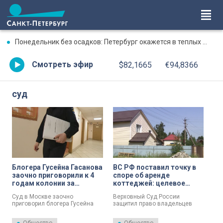
Понедельник без осадков: Петербург окажется в теплых объятиях
Смотреть эфир
$82,1665
€94,8366
суд
Блогера Гусейна Гасанова
ВС РФ поставил точку в
заочно приговорили к 4
споре об аренде
годам колонии за
коттеджей: целевое
отмывание денег
назначение земли менять
Суд в Москве заочно
Верховный Суд России
не нужно
приговорил блогера Гусейна
защитил право владельцев
Гасанова к четырем годам
частных жилых домов
лишения свободы с
использовать их как гостевые,