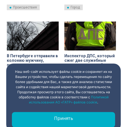
приговор мужчине, которого
Васильевском острове.
признали виновным в
Осужденный за угрозу
Происшествия
Город
применении насилия к
убийством мужчина сам
представителю власти и
явился в суд с просьбой
оскорблении сотрудника
заменить ему обязательные
полиции.
работы реальным лишением
свободы, сообщила
руководитель Объединённой
пресс-службы судов Дарья
Лебедева в своём телеграм-
канале.
В Петербурге отправили в
Инспектор ДПС, который
колонию мужчину,
сжег две служебные
пытавшегося украсть
иномарки, сливая бензин,
куртку из магазина
получил условный срок
Наш веб-сайт использует файлы cookie и сохраняет их на
Мировой судья участка №142
Выборгский районный суд
Петербурга вынес приговор
Санкт-Петербурга вынес
Вашем устройстве, чтобы сделать перемещения по сайту
мужчине, признанному
приговор инспектору,
более удобными для Вас, а также для анализа статистики
виновным в покушении на
признанному виновным в
сайта и содействия нашей маркетинговой деятельности.
Происшествия
Происшествия
кражу.
уничтожении имущества.
Продолжая просмотр этого сайта, Вы соглашаетесь на
обработку файлов cookie в соответствии с
Политикой
использования АО «ГАТР» файлов cookie
.
Принять
‹
1
2
3
...
›