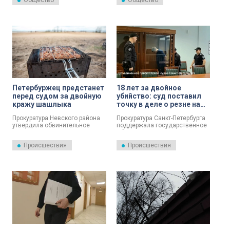
Общество
Общество
отбыванием в колонии общего
сдавать в аренду посуточно
режима. Он объявлен в
или на более длительный срок.
международный розыск.
Петербуржец предстанет
18 лет за двойное
перед судом за двойную
убийство: суд поставил
кражу шашлыка
точку в деле о резне на
Наличной улице
Прокуратура Невского района
Прокуратура Санкт-Петербурга
утвердила обвинительное
поддержала государственное
заключение по уголовному
обвинение по уголовному делу
делу в отношении ранее
в отношении мужчины,
Происшествия
Происшествия
неоднократно судимого 52-
признанного виновным по п.
летнего местного жителя,
«а» ч. 2 ст. 105 УК РФ
обвиняемого по ч. 1 ст. 158 УК
(убийство двух лиц). Об этом
РФ (кража). Петербуржцу
30 июля сообщает пресс-
предстоит ответить за два
служба прокуратуры города.
похода «на шоппинг» без
кошелька, сообщает пресс-
служба прокуратуры города.