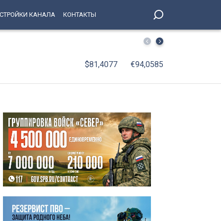
СТРОЙКИ КАНАЛА
КОНТАКТЫ
Свыше 8,5 тонны опасного мяса сняли с прилавков в Пет
$81,4077
€94,0585