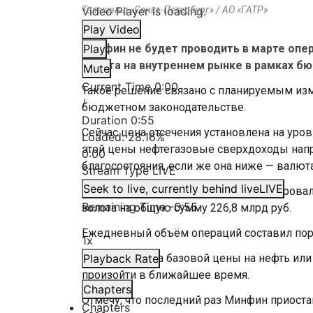
Video Player is loading.
Телеканал «Санкт-Петербург» / АО «ГАТР»
Play Video
Минфин не будет проводить в марте опе
Play
золота на внутреннем рынке в рамках б
Mute
Current Time
0:00
Такое решение связано с планируемым из
/
бюджетном законодательстве.
Duration
0:55
Сейчас цена отсечения установлена на уро
Loaded
:
28.16%
этой цены нефтегазовые сверхдоходы нап
0:00
благосостояния, если же она ниже — валюта
Stream Type
LIVE
Seek to live, currently behind live
LIVE
С 6 февраля по 5 марта Минфин планирова
Remaining Time
-
0:55
золота на общую сумму 226,8 млрд руб.
Ежедневный объём операций составил поря
1x
Корректировка базовой цены на нефть или
Playback Rate
произойти в ближайшее время.
Chapters
Отмечу, что последний раз Минфин приост
Chapters