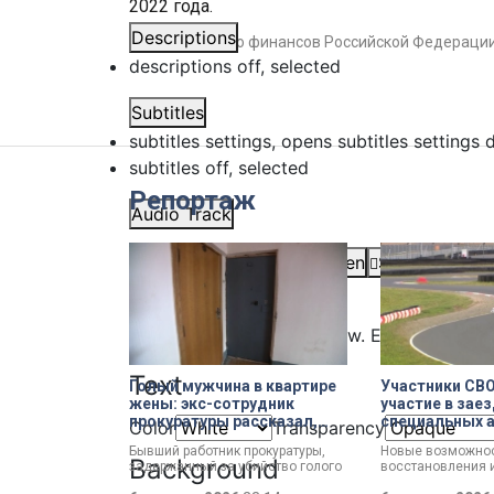
2022 года.
Descriptions
#
Министерство финансов Российской Федераци
descriptions off
, selected
Subtitles
subtitles settings
, opens subtitles settings 
subtitles off
, selected
Репортаж
Audio Track
Picture-in-Picture
Fullscreen
Share
This is a modal window.
Beginning of dialog window. Escape will ca
Text
Голый мужчина в квартире
Участники СВО
жены: экс-сотрудник
участие в заез
прокуратуры рассказал,
специальных 
Color
Transparency
почему совершил убийство
карт-машинах
Бывший работник прокуратуры,
Новые возможнос
Background
задержанный за убийство голого
восстановления 
мужчины, рассказал о причинах,
активной жизни. 