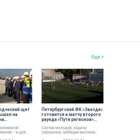
Ещё
одческий щит
Петербургский ФК «Звезда»
ышел на
готовится к матчу второго
на
раунда «Пути регионов»
 проспекте
Кубка России
 половиной
Состав молодой, задачи
землей – и для
серьезные, амбиции высокие.
езжил свет:
Футбольная «Звезда»,