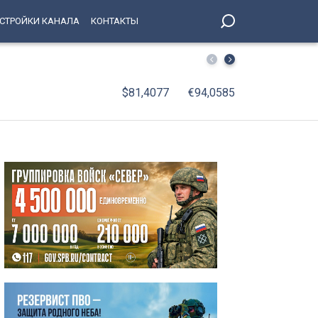
СТРОЙКИ КАНАЛА
КОНТАКТЫ
Самый большой памп-трек города появится на проспек
$81,4077
€94,0585