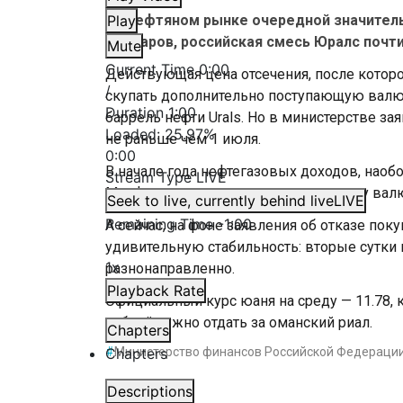
На нефтяном рынке очередной значительн
Play
долларов, российская смесь Юралс почти
Mute
Current Time
0:00
Действующая цена отсечения, после котор
/
скупать дополнительно поступающую валюту
Duration
1:00
баррель нефти Urals. Но в министерстве за
Loaded
:
25.97%
не раньше чем 1 июля.
0:00
В начале года нефтегазовых доходов, наоб
Stream Type
LIVE
Минфин все равно прекратил продажу валют
Seek to live, currently behind live
LIVE
Remaining Time
-
1:00
А сейчас, на фоне заявления об отказе по
удивительную стабильность: вторые сутки
1x
разнонаправленно.
Playback Rate
Официальный курс юаня на среду — 11.78, к
рублей нужно отдать за оманский риал.
Chapters
Chapters
#
Министерство финансов Российской Федераци
Descriptions