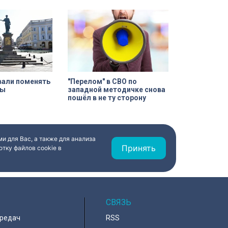
це Марата. Здание
дшее через
троек, сегодня
рое рождение.
екта культурного
орические часы.
рачены на 90%.
вали поменять
"Перелом" в СВО по
сы
западной методичке снова
пошёл в не ту сторону
и для Вас, а также для анализа
Принять
тку файлов cookie в
СВЯЗЬ
ередач
RSS