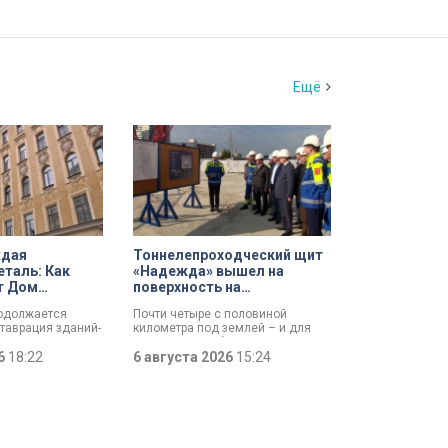
Ещё
ждая
Тоннелепроходческий щит
еталь: Как
«Надежда» вышел на
т Дом
поверхность на
кой церкви
Шуваловском проспекте
родолжается
Почти четыре с половиной
лая на улице
таврация зданий-
километра под землей – и для
амках
«Надежды» забрезжил свет:
 программы.
26
18:22
проходческий щит вышел на
6 августа 2026
15:24
новляют не
поверхность. О ходе работ у
 восстанавливают
демонтажного котлована
ую утраченную
сегодня рассказали губернатору
з самых знаковых
Александру Беглову и
 — Дом
председателю Законодательного
 церкви Святого
Собрания Александру Бельскому.