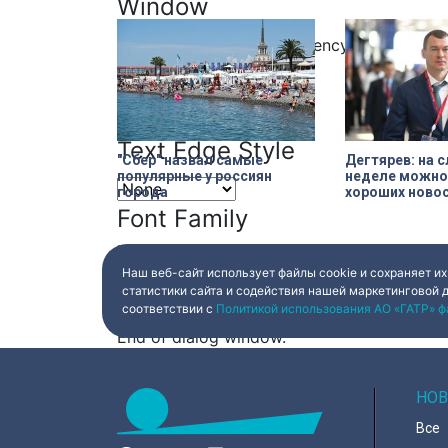
Window
Color
Transparency
Font Size
Text Edge Style
"Сбер" назвал самые
Дегтярев: на
популярные у россиян
неделе можно
города
хороших ново
Font Family
Наш веб-сайт использует файлы cookie и сохраняет их
Reset
restore all settings to the default val
статистики сайта и содействия нашей маркетинговой 
соответствии с
Политикой использования АО «ГАТР» ф
Close Modal Dialog
End of dialog window.
НОВ
Все