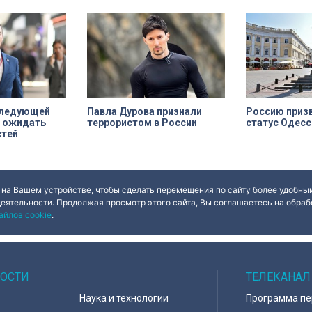
машинах, где ветераны смогли
Николая на ули
лично протестировать технику и
XIX века, проше
почувствовать скорость.
несколько перес
переживает вто
Жемчужина, объ
наследия — ист
Их элементы ут
 следующей
Павла Дурова признали
Россию приз
 ожидать
террористом в России
статус Одес
стей
 на Вашем устройстве, чтобы сделать перемещения по сайту более удобным
ues
Done
деятельности. Продолжая просмотр этого сайта, Вы соглашаетесь на обрабо
айлов cookie
.
ОСТИ
ТЕЛЕКАНАЛ
Наука и технологии
Программа п