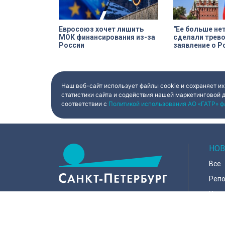
Евросоюз хочет лишить
"Ее больше не
МОК финансирования из-за
сделали трев
России
заявление о Р
Наш веб-сайт использует файлы cookie и сохраняет их
статистики сайта и содействия нашей маркетинговой 
соответствии с
Политикой использования АО «ГАТР» ф
НОВ
Все
Реп
Коро
Горо
Куль