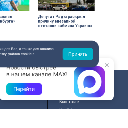
«Пенатах» проводились под
строгим контролем специалистов
КГИОП.
яснил
Депутат Рады раскрыл
нбурга»
причину внезапной
отставки кабмина Украины
и для Вас, а также для анализа
Принять
тку файлов cookie в
Новости быстрее
в нашем канале MAX!
СВЯЗЬ
Перейти
ередач
RSS
Вконтакте
нала
YouTube
Одноклассники
для
Яндекс.Дзен