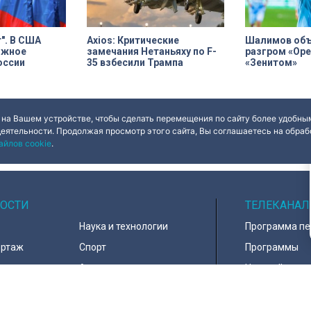
т". В США
Axios: Критические
Шалимов объ
ожное
замечания Нетаньяху по F-
разгром «Оре
оссии
35 взбесили Трампа
«Зенитом»
 на Вашем устройстве, чтобы сделать перемещения по сайту более удобным
деятельности. Продолжая просмотр этого сайта, Вы соглашаетесь на обрабо
айлов cookie
.
ОСТИ
ТЕЛЕКАНАЛ
Наука и технологии
Программа п
ортаж
Спорт
Программы
навирус
Армия
Настройка ка
д
В мире
Контакты
тура
Информация 