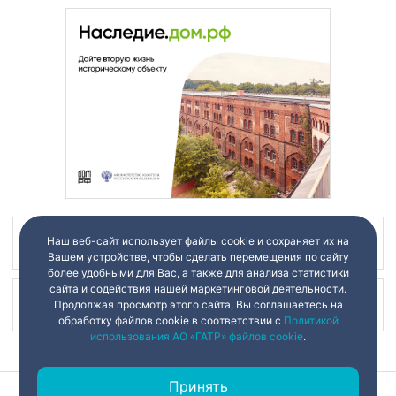
Наш веб-сайт использует файлы cookie и сохраняет их на
Наш канал в
Вашем устройстве, чтобы сделать перемещения по сайту
более удобными для Вас, а также для анализа статистики
сайта и содействия нашей маркетинговой деятельности.
Наш канал в
Продолжая просмотр этого сайта, Вы соглашаетесь на
обработку файлов cookie в соответствии с
Политикой
использования АО «ГАТР» файлов cookie
.
Принять