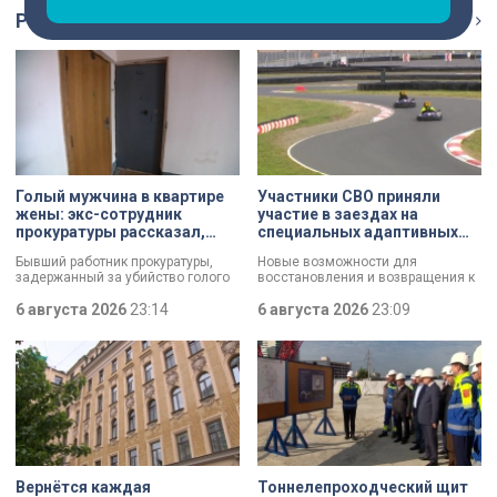
Репортаж
Ещё
Голый мужчина в квартире
Участники СВО приняли
жены: экс-сотрудник
участие в заездах на
прокуратуры рассказал,
специальных адаптивных
почему совершил убийство
карт-машинах
Бывший работник прокуратуры,
Новые возможности для
задержанный за убийство голого
восстановления и возвращения к
мужчины, рассказал о причинах,
активной жизни. Представители
которые толкнули его на страшное
6 августа 2026
23:14
фонда «СВОй дом» в Петербурге
6 августа 2026
23:09
преступление. Два года назад он
встретились с участниками
вынес мертвеца из дома на улице
специальной военной операции,
Луначарского, выдавая
которые сейчас проходят курс
бездыханного мужчину за
реабилитации. Главным событием
изрядно перебравшего приятеля.
дня стали заезды на специальных
адаптивных карт-машинах, где
ветераны смогли лично
протестировать технику и
почувствовать скорость.
Вернётся каждая
Тоннелепроходческий щит