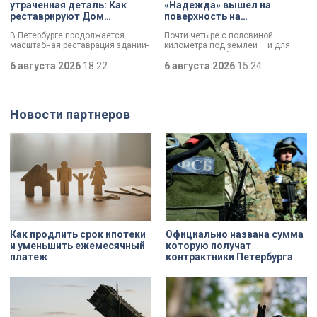
утраченная деталь: Как
«Надежда» вышел на
реставрируют Дом
поверхность на
Единоверческой церкви
Шуваловском проспекте
В Петербурге продолжается
Почти четыре с половиной
Святого Николая на улице
масштабная реставрация зданий-
километра под землей – и для
Марата
памятников в рамках
«Надежды» забрезжил свет:
губернаторской программы.
6 августа 2026
18:22
проходческий щит вышел на
6 августа 2026
15:24
Специалисты обновляют не
поверхность. О ходе работ у
просто стены, а восстанавливают
демонтажного котлована сегодня
буквально каждую утраченную
рассказали губернатору
деталь. Один из самых знаковых
Александру Беглову и
Новости партнеров
адресов сейчас — Дом
председателю Законодательного
Единоверческой церкви Святого
Собрания Александру Бельскому.
Николая на улице Марата. Здание
XIX века, прошедшее через
несколько перестроек, сегодня
переживает второе рождение.
Жемчужина, объекта культурного
наследия — исторические часы.
Их элементы утрачены на 90%.
Как продлить срок ипотеки
Официально названа сумма
и уменьшить ежемесячный
которую получат
платеж
контрактники Петербурга