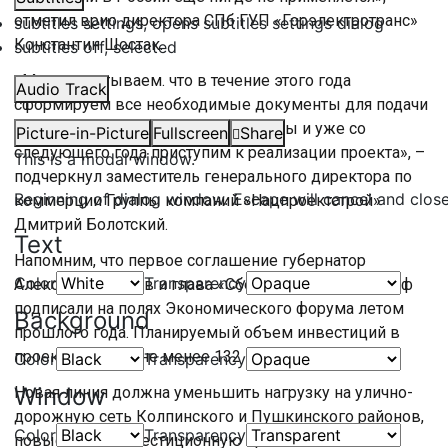
отметил врио директора СПб ГУП «Горэлектротранс»
subtitles settings
, opens subtitles settings dialog
Константин Шостак.
subtitles off
, selected
«Мы рассчитываем. что в течение этого года
Audio Track
сформируем все необходимые документы для подачи
частной инвестиционной инициативы и уже со
Picture-in-Picture
Fullscreen
Share
следующего года приступим к реализации проекта», –
This is a modal window.
подчеркнул заместитель генерального директора по
Beginning of dialog window. Escape will cancel and clos
коммерции Группы компаний «Нацпроектстрой»
Дмитрий Болотский.
Text
Напомним, что первое соглашение губернатор
Color
Transparency
Александр Беглов и глава «Сбербанка» Герман Греф
подписали на полях Экономического форума летом
Background
прошлого года. Планируемый объем инвестиций в
проект составит не менее 132 мдрд рублей.
Color
Transparency
Window
Новая линия должна уменьшить нагрузку на улично-
дорожную сеть Колпинского и Пушкинского районов,
Color
Transparency
повысить их инвестиционную привлекательность.