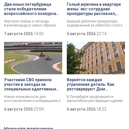
Два юных петербуржца
Голый мужчина в квартире
стали победителями
жены: экс-сотрудник
всероссийского конкурса
прокуратуры рассказал,
«Моя страна — моя Россия»
почему совершил убийство
Якутская сказка и легенды
Бывший работник прокуратуры,
Калининграда в новых образах.
задержанный за убийство голого
Два юных петербуржца стали
мужчины, рассказал о причинах,
победителями всероссийского
7 августа 2026
14:05
которые толкнули его на страшное
6 августа 2026
23:14
конкурса «Моя страна — моя
преступление. Два года назад он
Россия». Их работы с
вынес мертвеца из дома на улице
использованием бересты, листьев
Луначарского, выдавая
и янтаря дали новое прочтение
бездыханного мужчину за
народным сюжетам.
изрядно перебравшего приятеля.
Участники СВО приняли
Вернётся каждая
участие в заездах на
утраченная деталь: Как
специальных адаптивных
реставрируют Дом
карт-машинах
Единоверческой церкви
Новые возможности для
В Петербурге продолжается
Святого Николая на улице
восстановления и возвращения к
масштабная реставрация зданий-
Марата
активной жизни. Представители
памятников в рамках
фонда «СВОй дом» в Петербурге
6 августа 2026
23:09
губернаторской программы.
6 августа 2026
18:22
встретились с участниками
Специалисты обновляют не
специальной военной операции,
просто стены, а восстанавливают
которые сейчас проходят курс
буквально каждую утраченную
реабилитации. Главным событием
деталь. Один из самых знаковых
Новости партнеров
дня стали заезды на специальных
адресов сейчас — Дом