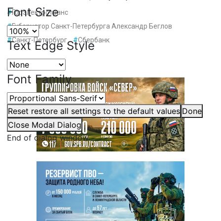
Font Size
#
Горэлектротранс
#
Губернатор Санкт-Петербурга Александр Беглов
#
Санкт-Петербург
#
Сбербанк
Text Edge Style
Font Family
Reset
restore all settings to the default values
Done
Close Modal Dialog
End of dialog window.