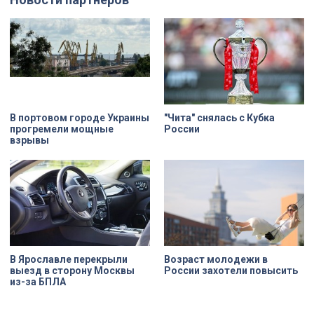
адаптивных карт-машинах, где
Единоверческой церкви Святого
ветераны смогли лично
Николая на улице Марата. Здание
протестировать технику и
XIX века, прошедшее через
почувствовать скорость.
несколько перестроек, сегодня
переживает второе рождение.
Жемчужина, объекта культурного
наследия — исторические часы.
Их элементы утрачены на 90%.
В портовом городе Украины
"Чита" снялась с Кубка
прогремели мощные
России
взрывы
В Ярославле перекрыли
Возраст молодежи в
выезд в сторону Москвы
России захотели повысить
из-за БПЛА