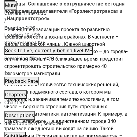
столицы. Соглашение о сотрудничестве сегодня
Mute
подписали представители «Горэлектротранса» и
Current Time
0:00
«Нацпроектстроя».
/
Duration
1:26
Речь идет о реализации проекта по развитию
Loaded
:
19.45%
трамвайной сети в южных районах. В частности –
Stream Type
LIVE
вдоль Софийской улицы, Южной широтной
Seek to live, currently behind live
LIVE
магистрали, Волхонского шоссе, а также – до города-
Remaining Time
-
1:26
спутника «Южный». В ближайшее время предстоит
спроектировать строительство примерно 40
1x
километров магистрали.
Playback Rate
«Есть большое количество технических решений,
начиная от подвижного состава, о котором мы
Chapters
говорили, и, заканчивая теми технологиями, в том
Chapters
числе – верхнего строения пути, стрелочных
переводов, автоматики, автоматизации. К примеру, в
Descriptions
Санкт-Петербурге – в единственном городе 340
descriptions off
, selected
трамваев ежедневно выходят на линию. Такой
технологии в России еще нигде не применяется», –
Subtitles