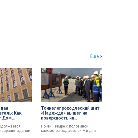
Ещё
ждая
Тоннелепроходческий щит
еталь: Как
«Надежда» вышел на
т Дом
поверхность на
кой церкви
Шуваловском проспекте
родолжается
Почти четыре с половиной
лая на улице
таврация зданий-
километра под землей – и для
амках
«Надежды» забрезжил свет: