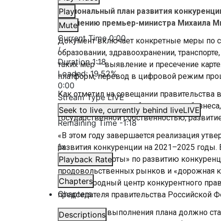
Национальный план развития конкуренци
Play
поручению премьер-министра Михаила М
Mute
Current Time
0:00
Документ включает конкретные меры по 
/
образовании, здравоохранении, транспорт
Duration
1:18
таких мер — выявление и пресечение карт
Loaded
:
19.52%
платформ, перевод в цифровой режим про
0:00
Как отметил на совещании правительства 
Stream Type
LIVE
этого плана — снятие барьеров для бизне
Seek to live, currently behind live
LIVE
государственной собственностью, развити
Remaining Time
-
1:18
«В этом году завершается реализация утв
1x
развития конкуренции на 2021–2025 годы. 
«дорожные карты» по развитию конкуренц
Playback Rate
продовольственных рынков и «дорожная ка
Chapters
Международный центр конкурентного права
Chapters
председателя правительства Российской Ф
Результатом выполнения плана должно ста
Descriptions