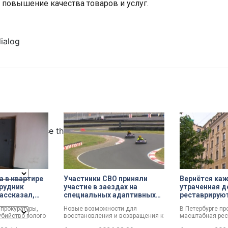
 повышение качества товаров и услуг.
dialog
ncel and close the window.
 в квартире
Участники СВО приняли
Вернётся ка
рудник
участие в заездах на
утраченная д
ассказал,
специальных адаптивных
реставрирую
шил убийство
карт-машинах
Единоверчес
прокуратуры,
Новые возможности для
В Петербурге п
Святого Нико
бийство голого
восстановления и возвращения к
масштабная рес
Марата
ал о причинах,
активной жизни. Представители
памятников в р