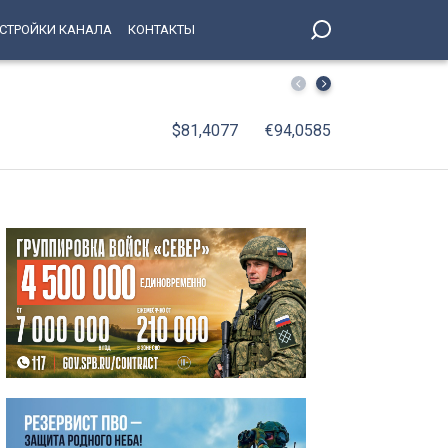
СТРОЙКИ КАНАЛА
КОНТАКТЫ
Сергей Семак о предстоящем матче с «Родиной»: Мы го
$81,4077
€94,0585