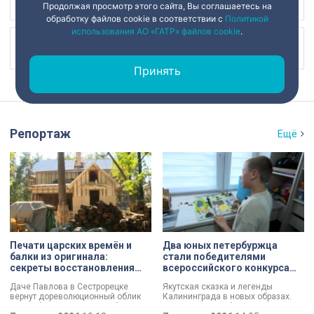
Наш канал в
Продолжая просмотр этого сайта, Вы соглашаетесь на
обработку файлов cookie в соответствии с
Политикой
использования АО «ГАТР» файлов cookie
.
Наш канал в
Принять
Репортаж
Ещё
Печати царских времён и
Два юных петербуржца
балки из оригинала:
стали победителями
секреты восстановления
всероссийского конкурса
дачи Павлова
«Моя страна — моя Россия»
Даче Павлова в Сестрорецке
Якутская сказка и легенды
вернут дореволюционный облик
Калининграда в новых образах.
по особой программе «Рубль за
Два юных петербуржца стали