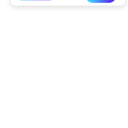
197022, Санкт-Петербург, ул. Чапыгина, 6
+7 (812) 335-15-71
Внимание! Отдельные видеоматериалы, размещенные на настоящем
сайте, могут содержать информацию, предназначенную для лиц,
достигших 18 лет.