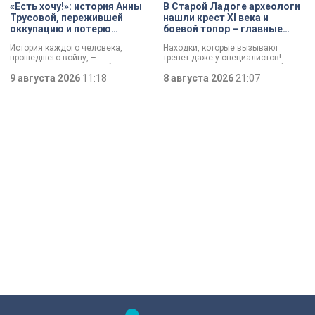
«Есть хочу!»: история Анны
В Старой Ладоге археологи
Трусовой, пережившей
нашли крест XI века и
оккупацию и потерю
боевой топор – главные
близких в 12 лет
трофеи экспедиции
История каждого человека,
Находки, которые вызывают
прошедшего войну, –
трепет даже у специалистов!
напоминание о цене победы.
Нательный крест возрастом более
Сколько испытаний выпало на
9 августа 2026
11:18
тысячи лет и боевой топор – вот
8 августа 2026
21:07
долю блокадников, тружеников
главные трофеи археологической
тыла, солдат, женщин и, конечно
экспедиции в Старой Ладоге в
же, детей. Три года скитаний,
этом году.
потеря близких, голод – в 12 лет
она осталась совершенно одна. О
судьбе Анны Трусовой,
пережившей оккупацию
Павловска и потерю близких.