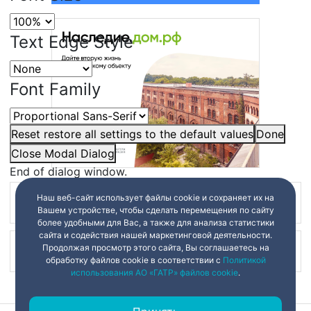
Text Edge Style
Font Family
Reset
restore all settings to the default values
Done
Close Modal Dialog
End of dialog window.
Наш веб-сайт использует файлы cookie и сохраняет их на
Наш канал в
Вашем устройстве, чтобы сделать перемещения по сайту
более удобными для Вас, а также для анализа статистики
сайта и содействия нашей маркетинговой деятельности.
Продолжая просмотр этого сайта, Вы соглашаетесь на
Наш канал в
обработку файлов cookie в соответствии с
Политикой
использования АО «ГАТР» файлов cookie
.