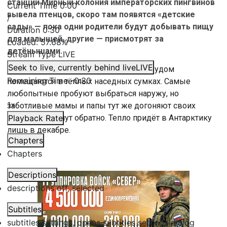
станции Мирный колония императорских пингвинов
Current Time
0:00
вывела птенцов, скоро там появятся «детские
/
сады» — пока одни родители будут добывать пищу
Duration
0:30
для малышей, другие — присмотрят за
Loaded
:
57.68%
детёнышами.
Stream Type
LIVE
Seek to live, currently behind live
LIVE
По рассказам учёных, птенцы уже с трудом
Remaining Time
-
0:30
помещаются в тёплых наседных сумках. Самые
любопытные пробуют выбраться наружу, но
1x
заботливые мамы и папы тут же догоняют своих
непосед и прячут обратно. Тепло придёт в Антарктику
Playback Rate
лишь в декабре.
Chapters
Chapters
Descriptions
descriptions off
, selected
Subtitles
subtitles settings
, opens subtitles settings dialog