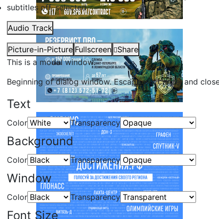
subtitles off
, selected
Audio Track
Picture-in-Picture
Fullscreen
Share
This is a modal window.
Beginning of dialog window. Escape will cancel and clos
Text
Color
Transparency
Background
Color
Transparency
Window
Color
Transparency
Font Size