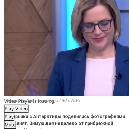
Video Player is loading.
телеканал «Санкт-Петербург» / АО «ГАТР»
Play Video
Полярники с Антарктиды поделились фотографиями
Play
пингвинят. Зимующая недалеко от прибрежной
Mute