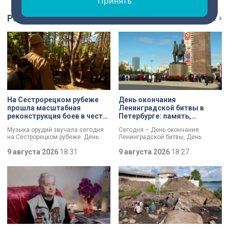
Принять
Репортаж
Ещё
На Сестрорецком рубеже
День окончания
прошла масштабная
Ленинградской битвы в
реконструкция боев в честь
Петербурге: память,
Дня окончания
церемонии и планы по
Музыка орудий звучала сегодня
Сегодня – День окончания
Ленинградской битвы
созданию нового
на Сестрорецком рубеже. День
Ленинградской битвы, День
мемориала
окончания Ленинградской битвы
воинской славы России. В своем
вспоминали и через
9 августа 2026
18:31
обращении губернатор Александр
9 августа 2026
18:27
реконструкции. Масштабное
Беглов и председатель
сражение стало предвестником
Законодательного собрания
будущей Победы.
Александр Бельский отметили:
Ленинград был в центре самого
длительного сражения Великой
Отечественной войны. Победа
имела огромное стратегическое
значение – угроза городу с севера
была ликвидирована.