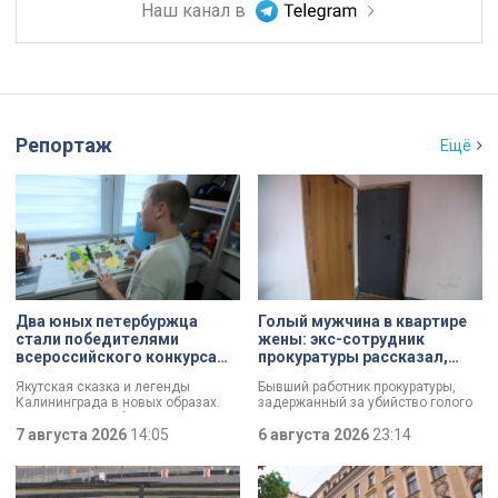
Наш канал в
Репортаж
Ещё
Два юных петербуржца
Голый мужчина в квартире
стали победителями
жены: экс-сотрудник
всероссийского конкурса
прокуратуры рассказал,
«Моя страна — моя Россия»
почему совершил убийство
Якутская сказка и легенды
Бывший работник прокуратуры,
Калининграда в новых образах.
задержанный за убийство голого
Два юных петербуржца стали
мужчины, рассказал о причинах,
победителями всероссийского
7 августа 2026
14:05
которые толкнули его на страшное
6 августа 2026
23:14
конкурса «Моя страна — моя
преступление. Два года назад он
Россия». Их работы с
вынес мертвеца из дома на улице
использованием бересты, листьев
Луначарского, выдавая
и янтаря дали новое прочтение
бездыханного мужчину за