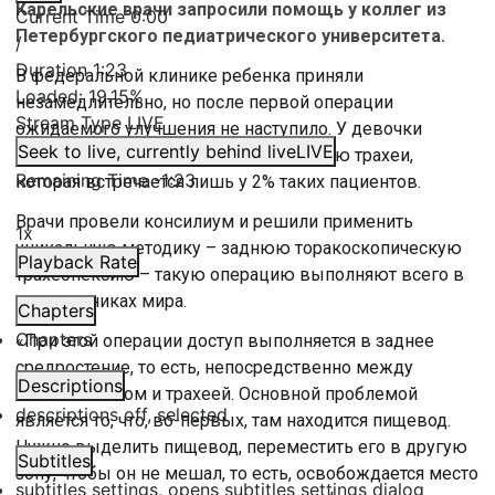
Карельские врачи запросили помощь у коллег из
Current Time
0:00
Петербургского педиатрического университета.
/
Duration
1:23
В федеральной клинике ребенка приняли
Loaded
:
19.15%
незамедлительно, но после первой операции
Stream Type
LIVE
ожидаемого улучшения не наступило. У девочки
Seek to live, currently behind live
LIVE
обнаружили сопутствующую патологию трахеи,
Remaining Time
-
1:23
которая встречается лишь у 2% таких пациентов.
Врачи провели консилиум и решили применить
1x
уникальную методику – заднюю торакоскопическую
Playback Rate
трахеопексию – такую операцию выполняют всего в
двух клиниках мира.
Chapters
Chapters
«При этой операции доступ выполняется в заднее
средростение, то есть, непосредственно между
Descriptions
позвоночником и трахеей. Основной проблемой
descriptions off
, selected
является то, что, во-первых, там находится пищевод.
Нужно выделить пищевод, переместить его в другую
Subtitles
зону, чтобы он не мешал, то есть, освобождается место
subtitles settings
, opens subtitles settings dialog