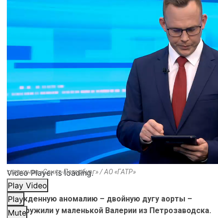
Video Player is loading.
телеканал «Санкт-Петербург» / АО «ГАТР»
Play Video
Врожденную аномалию – двойную дугу аорты –
Play
обнаружили у маленькой Валерии из Петрозаводска.
Mute