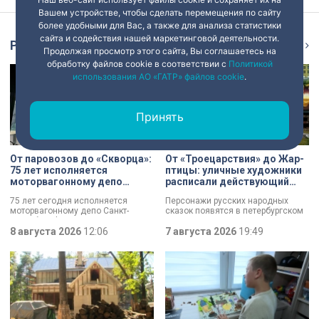
Вашем устройстве, чтобы сделать перемещения по сайту
более удобными для Вас, а также для анализа статистики
сайта и содействия нашей маркетинговой деятельности.
Репортаж
Ещё
Продолжая просмотр этого сайта, Вы соглашаетесь на
обработку файлов cookie в соответствии с
Политикой
использования АО «ГАТР» файлов cookie
.
Принять
От паровозов до «Скворца»:
От «Троецарствия» до Жар-
75 лет исполняется
птицы: уличные художники
моторвагонному депо
расписали действующий
Санкт-Петербург-
состав метро Петербурга
75 лет сегодня исполняется
Персонажи русских народных
Финляндский
моторвагонному депо Санкт-
сказок появятся в петербургском
Петербург-Финляндский.
подземном царстве! В депо
Появление этого объекта для
8 августа 2026
12:06
«Выборгское» завершился
7 августа 2026
19:49
железной дороги стало поистине
масштабный съезд лучших
знаковым: паровозы уступили
уличных художников страны — от
место электричкам. Изначально
Краснодара до Владивостока.
выполняли 13 пар рейсов, сейчас
Мастерам передали в полное
— почти в 20 раз больше. В парке
распоряжение шесть
предприятия — современные
действующих вагонов, и те
вагоны и ретро-составы.
превратили их в настоящие арт-
объекты. Результат доказал: