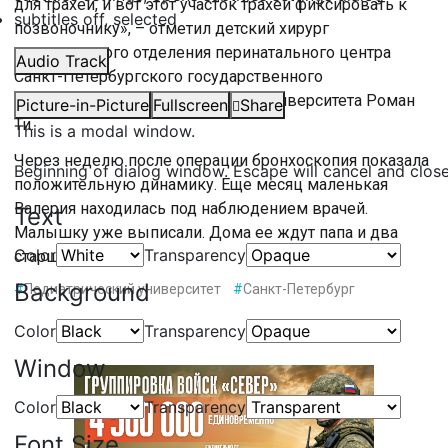
для трахеи, и вот этот участок трахеи фиксировать к
subtitles off
, selected
позвоночнику», – отметил детский хирург
операционного отделения перинатального центра
Audio Track
Санкт-Петербургского государственного
педиатрического медицинского университета Роман
Picture-in-Picture
Fullscreen
Share
Ти.
This is a modal window.
Через неделю после операции бронхоскопия показала
Beginning of dialog window. Escape will cancel and clos
положительную динамику. Еще месяц маленькая
Валерия находилась под наблюдением врачей.
Text
Малышку уже выписали. Дома ее ждут папа и два
Color
Transparency
старших брата.
Background
#
Педиатрический университет
#
Санкт-Петербург
Color
Transparency
Window
Color
Transparency
Font Size