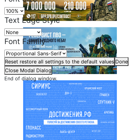
Text Edge Style
Font Family
Reset
restore all settings to the default values
Done
Close Modal Dialog
End of dialog window.