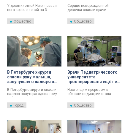
ортопедической
пороком сердца
У десятилетней Ники правая
Сердце новорожденной
патологией
нога короче левой на 3
девочки спасли врачи
сантиметра. Как отмечают
Педиатрического университета
специалисты, это заболевание
и перинатального центра
Общество
Общество
– наследственное.
Гатчины. Малышка появилась
на свет на 25-й неделе
беременности с экстремально
низкой массой тела всего
один килограмм.
В Петербурге хирурги
Врачи Педиатрического
спасли руку малыша,
университета
засунувшего пальцы в
прооперировали ещё не
мясорубку
родившегося ребёнка с
В Петербурге хирурги спасли
Настоящим прорывом в
патологией почки
пальцы полуторагодовалому
области педиатрии стала
ребенку, который сунул руку в
уникальная операция по
работающую
шунтированию почки ещё не
Город
Общество
электромясорубку. Об этом
рождённому ребёнку. Врачам
сообщили в пресс-службе
Петербургского
Педиатрического
педиатрического
университета.
медицинского университета
удалось установить в почке
плода четырёхсантиметровую
полимерную трубку.