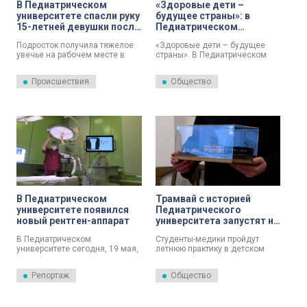
В Педиатрическом
«Здоровые дети –
университете спасли руку
будущее страны»: в
15-летней девушки после
Педиатрическом
производственной
университете стартовал
Подросток получила тяжелое
«Здоровые дети – будущее
травмы
X Национальный
увечье на рабочем месте в
страны». В Педиатрическом
конгресс
поселке Колтуши
университете стартовал X
Ленинградской области. Кисть
Национальный конгресс,
Происшествия
Общество
несовершеннолетней
который объединил
оказалась зажатой между
специалистов разных
вращающимися валиками
направлений.
станка, в результате чего
произошла травматическая
ампутация.
В Педиатрическом
Трамвай с историей
университете появился
Педиатрического
новый рентген-аппарат
университета запустят на
Лесном проспекте
В Педиатрическом
Студенты-медики пройдут
университете сегодня, 19 мая,
летнюю практику в детском
представили новый
лагере «Зарница». Санкт-
рентгеновский аппарат —
Петербургский педиатрический
Репортаж
Общество
подарок благотворительного
медицинский университет и
фонда. Технику смогут
«Горэлектротранс» подписали
использовать микрохирурги
соглашение о сотрудничестве.
для сложнейших оперативных