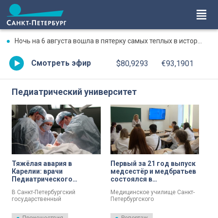
Ночь на 6 августа вошла в пятерку самых теплых в истории Петербурга
Смотреть эфир
$80,9293
€93,1901
Педиатрический университет
Тяжёлая авария в
Первый за 21 год выпуск
Карелии: врачи
медсестёр и медбратьев
Педиатрического
состоялся в
университета борются за
Педиатрическом
В Санкт-Петербургский
Медицинское училище Санкт-
жизнь 11-летней
университете
государственный
Петербургского
школьницы
педиатрический медицинский
государственного
университет доставили 11-
педиатрического университета