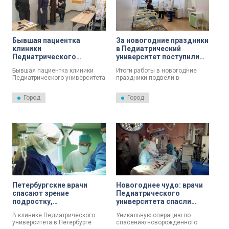
Бывшая пациентка
За новогодние праздники
клиники
в Педиатрический
Педиатрического
университет поступили
университета
300 детей: в том числе – с
Бывшая пациентка клиники
Итоги работы в новогодние
встретилась с врачами,
тяжелыми травмами
Педиатрического университета
праздники подвели в
которые вернули ей
встретилась с врачами,
Педиатрическом университете.
здоровье
которые вернули ей здоровье.
За это время туда поступили
Город
Город
300 детей, в том числе – с
тяжелыми травмами.
Петербургские врачи
Новогоднее чудо: врачи
спасают зрение
Педиатрического
подростку,
университета спасли
пострадавшему от
младенца с редким
В клинике Педиатрического
Уникальную операцию по
взрыва петарды
сочетанием пороков
университета в Петербурге
спасению новорожденного