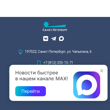
197022, Санкт-Петербург, ул. Чапыгина, 6
+7 (812) 335-15-71
Новости быстрее
Внимание! Отдельные видеоматериалы, размещенные на настоящем
сайте, могут содержать информацию, предназначенную для лиц,
в нашем канале MAX!
достигших 18 лет.
Перейти