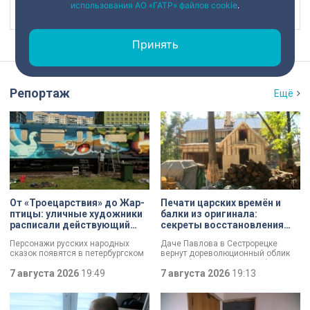
использования АО «ГАТР» файлов cookie
.
Наш канал в
Принять
Репортаж
Ещё
От «Троецарствия» до Жар-
Печати царских времён и
птицы: уличные художники
балки из оригинала:
расписали действующий
секреты восстановления
состав метро Петербурга
дачи Павлова
Персонажи русских народных
Даче Павлова в Сестрорецке
сказок появятся в петербургском
вернут дореволюционный облик
подземном царстве! В депо
по особой программе «Рубль за
«Выборгское» завершился
7 августа 2026
19:49
метр». Это льготная арендная
7 августа 2026
19:13
масштабный съезд лучших
ставка, которая действует для
уличных художников страны — от
инвестора сразу после того, как он
Краснодара до Владивостока.
отреставрирует объект за свой