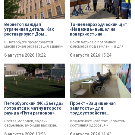
Вернётся каждая
Тоннелепроходческий щит
утраченная деталь: Как
«Надежда» вышел на
реставрируют Дом
поверхность на
Единоверческой церкви
Шуваловском проспекте
В Петербурге продолжается
Почти четыре с половиной
Святого Николая на улице
масштабная реставрация зданий-
километра под землей – и для
Марата
памятников в рамках
«Надежды» забрезжил свет:
губернаторской программы.
6 августа 2026
18:22
проходческий щит вышел на
6 августа 2026
15:24
Специалисты обновляют не
поверхность. О ходе работ у
просто стены, а восстанавливают
демонтажного котлована сегодня
буквально каждую утраченную
рассказали губернатору
деталь. Один из самых знаковых
Александру Беглову и
адресов сейчас — Дом
председателю Законодательного
Единоверческой церкви Святого
Собрания Александру Бельскому.
Николая на улице Марата. Здание
XIX века, прошедшее через
несколько перестроек, сегодня
переживает второе рождение.
Жемчужина, объекта культурного
Петербургский ФК «Звезда»
Проект «Защищенная
наследия — исторические часы.
готовится к матчу второго
занятость» для
Их элементы утрачены на 90%.
раунда «Пути регионов»
трудоустройства
Кубка России
участников СВО с
Состав молодой, задачи
Возможность работать с учетом
инвалидностью стартовал в
серьезные, амбиции высокие.
состояния здоровья и
Петербурге
Футбольная «Звезда»,
индивидуальных возможностей. В
выступающая во второй Лиге Б,
6 августа 2026
13:56
Петербурге стартовал пилотный
6 августа 2026
11:43