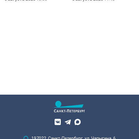
готовится к матчу второго раунда
проект «Защищенная занятость»
«Пути регионов» Кубка России.
для людей с тяжелой
Соперник – «Великие Луки». Наш
инвалидностью, в том числе
корреспондент Маргарита
бойцов СВО. Участникам помогут
Зайцева побывала на тренировке
подобрать подходящее занятие,
петербургского коллектива в
оформить необходимые
преддверии ответственной игры.
документы и адаптироваться на
рабочем месте.
197022, Санкт-Петербург, ул. Чапыгина, 6