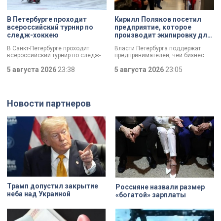
В Петербурге проходит
Кирилл Поляков посетил
всероссийский турнир по
предприятие, которое
следж-хоккею
производит экипировку для
спортсменов
В Санкт-Петербурге проходит
Власти Петербурга поддержат
всероссийский турнир по следж-
предпринимателей, чей бизнес
хоккею. Призёры получат не
пострадал от крупных пожаров на
только медали, но и возможность
5 августа 2026
23:38
складах маркетплейсов.
5 августа 2026
23:05
в следующем сезоне стать
Разработать специальный пакет
участниками чемпионата России
мер правительству города поручил
«Лиги героев».
губернатор Александр Беглов.
Сегодня об этом заявил вице-
Новости партнеров
губернатор Кирилл Поляков, во
время визита на одно из
пострадавших предприятий.
Компания шьет экипировку для
спортсменов и крупных
корпораций. Производитель
спортивной одежды потерял товар
почти на 10 миллионов рублей.
Трамп допустил закрытие
Россияне назвали размер
неба над Украиной
«богатой» зарплаты