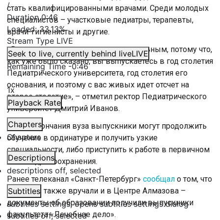
/
стать квалифицированными врачами. Среди молодых
Duration
0:46
специалистов – участковые педиатры, терапевты,
Loaded
:
33.13%
врачи-гигиенисты и другие.
Stream Type
LIVE
«Ваш курс навсегда останется уникальным, потому что,
Seek to live, currently behind live
LIVE
как уже было сказано, вы выпускаетесь в год столетия
Remaining Time
-
0:46
Педиатрического университета, год столетия его
основания, и поэтому с вас живых идет отсчет на
1x
второе столетие», – отметил ректор Педиатрического
Playback Rate
университет Дмитрий Иванов.
Chapters
После окончания вуза выпускники могут продолжить
Chapters
обучение в ординатуре и получить узкие
специальности, либо приступить к работе в первичном
Descriptions
звене здравоохранения.
descriptions off
, selected
Ранее телеканал «Санкт-Петербург»
сообщал
о том, что
дипломы также вручали и в Центре Алмазова –
Subtitles
документы об образовании получили выпускники
subtitles settings
, opens subtitles settings dialog
факультета «Лечебное дело».
subtitles off
, selected