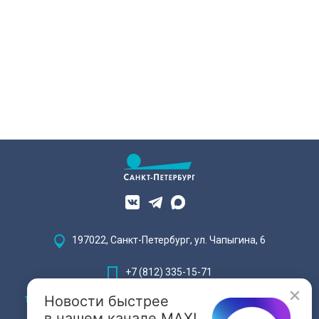
197022, Санкт-Петербург, ул. Чапыгина, 6
+7 (812) 335-15-71
Новости быстрее
Внимание! Отдельные видеоматериалы, размещенные на настоящем
сайте, могут содержать информацию, предназначенную для лиц,
в нашем канале MAX!
достигших 18 лет.