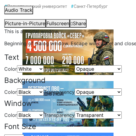
#
Педиатрический университет
#
Санкт-Петербург
Audio Track
Picture-in-Picture
Fullscreen
Share
This is a modal window.
Beginning of dialog window. Escape will cancel and clos
Text
Color
Transparency
Background
Color
Transparency
Window
Color
Transparency
Font Size