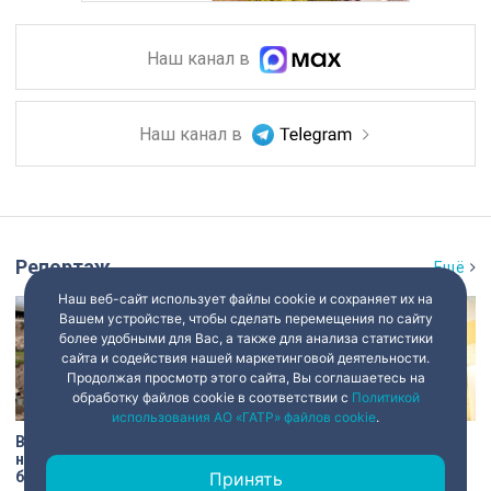
Наш канал в
Наш канал в
Репортаж
Ещё
Наш веб-сайт использует файлы cookie и сохраняет их на
Вашем устройстве, чтобы сделать перемещения по сайту
более удобными для Вас, а также для анализа статистики
сайта и содействия нашей маркетинговой деятельности.
Продолжая просмотр этого сайта, Вы соглашаетесь на
обработку файлов cookie в соответствии с
Политикой
использования АО «ГАТР» файлов cookie
.
В Старой Ладоге археологи
Институту травматологии и
нашли крест XI века и
ортопедии имени Р.Р.
боевой топор – главные
Вредена – 120 лет: от
Принять