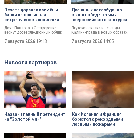
профессионала — это не порча
имущества, а яркий стрит-арт,
Печати царских времён и
Два юных петербуржца
который не имеет ничего общего с
балки из оригинала:
стали победителями
вандализмом.
секреты восстановления
всероссийского конкурса
дачи Павлова
«Моя страна — моя Россия»
Даче Павлова в Сестрорецке
Якутская сказка и легенды
вернут дореволюционный облик
Калининграда в новых образах.
по особой программе «Рубль за
Два юных петербуржца стали
метр». Это льготная арендная
7 августа 2026
19:13
победителями всероссийского
7 августа 2026
14:05
ставка, которая действует для
конкурса «Моя страна — моя
инвестора сразу после того, как он
Россия». Их работы с
отреставрирует объект за свой
использованием бересты, листьев
счёт. По словам губернатора
и янтаря дали новое прочтение
Новости партнеров
Александра Беглова, срок
народным сюжетам.
договора рассчитан на 49 лет, из
которых за семь арендатор
должен полностью выполнить все
обязательства. Как
восстанавливают яркий пример
деревянного модерна и почему
эта история уникальна?
Назван главный претендент
Как Испания и Франция
на "Золотой мяч"
борются с рекордными
лесными пожарами