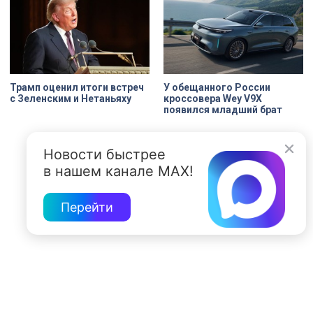
Трамп оценил итоги встреч
У обещанного России
с Зеленским и Нетаньяху
кроссовера Wey V9X
появился младший брат
Новости быстрее
в нашем канале MAX!
Перейти