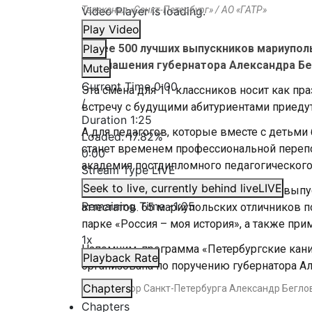
Video Player is loading.
Телеканал «Санкт-Петербург» / АО «ГАТР»
Play Video
Более 500 лучших выпускников мариуполь
Play
приглашения губернатора Александра Бе
Mute
Current Time
0:00
Эта смена для 11-классников носит как пр
/
встречу с будущими абитуриентами приедут
Duration
1:25
А для педагогов, которые вместе с детьми
Loaded
:
17.82%
станет временем профессиональной переп
0:00
академия постдипломного педагогического
Stream Type
LIVE
Seek to live, currently behind live
LIVE
Основное событие смены – праздник выпус
Remaining Time
-
1:25
аттестатов. 65 мариупольских отличников 
парке «Россия – моя история», а также при
1x
Напомним, программа «Петербургские кан
Playback Rate
организована по поручению губернатора Але
Chapters
#
Губернатор Санкт-Петербурга Александр Бегло
Chapters