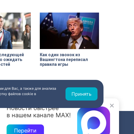
а следующей
Как один звонок из
о ожидать
Вашингтона переписал
остей
правила игры
и для Вас, а также для анализа
Принять
тку файлов cookie в
Новости быстрее
в нашем канале MAX!
СВЯЗЬ
Перейти