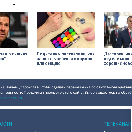
зал о лишних
Родителям рассказали, как
Дегтярев: н
си"
записать ребенка в кружок
неделе можн
или секцию
хороших нов
 на Вашем устройстве, чтобы сделать перемещения по сайту более удобным
деятельности. Продолжая просмотр этого сайта, Вы соглашаетесь на обрабо
ues
Done
айлов cookie
.
ОСТИ
ТЕЛЕКАНАЛ