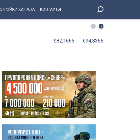
СТРОЙКИ КАНАЛА
КОНТАКТЫ
Поймали за день: рецидивист отобрал телефон у 69-ле
$82,1665
€94,8366