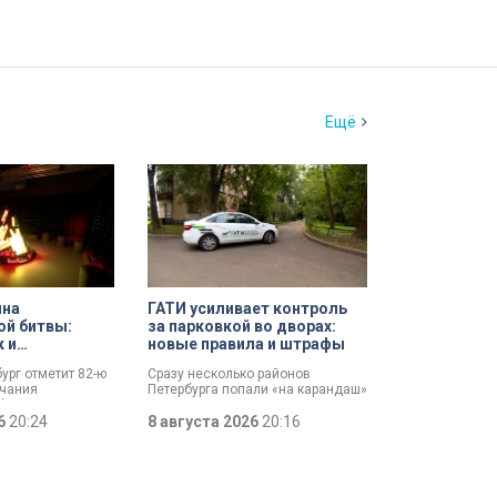
Ещё
ина
ГАТИ усиливает контроль
ой битвы:
за парковкой во дворах:
к и
новые правила и штрафы
 имен
бург отметит 82-ю
Сразу несколько районов
нчания
Петербурга попали «на карандаш»
битвы. Это День
к ГАТИ. Там усилят контроль за
, который был
26
20:24
парковкой во дворах. За два
8 августа 2026
20:16
ановлен в апреле
летних месяца только по
Выборгскому району ведомство
вынесло больше 10 тысяч
постановлений.