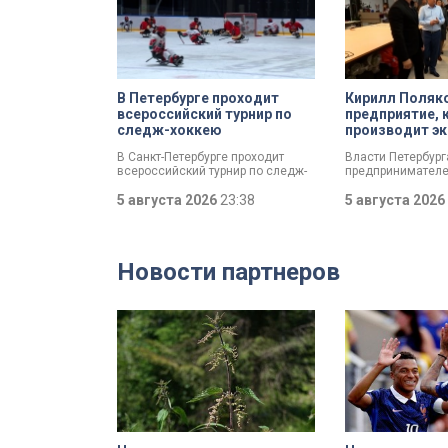
В Петербурге проходит
Кирилл Поляк
всероссийский турнир по
предприятие, 
следж-хоккею
производит эк
спортсменов
В Санкт-Петербурге проходит
Власти Петербур
всероссийский турнир по следж-
предпринимателе
хоккею. Призёры получат не
пострадал от кру
только медали, но и возможность
5 августа 2026
23:38
складах маркетп
5 августа 2026
в следующем сезоне стать
Разработать спец
участниками чемпионата России
мер правительств
«Лиги героев».
поручил губернат
Беглов. Сегодня 
Новости партнеров
вице-губернатор 
во время визита 
пострадавших пр
Компания шьет э
спортсменов и к
корпораций. Про
спортивной одеж
товар почти на 1
рублей.