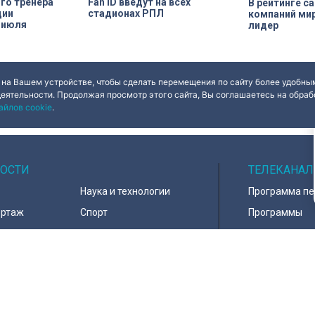
го тренера
Fan ID введут на всех
В рейтинге с
ции
стадионах РПЛ
компаний ми
 июля
лидер
 на Вашем устройстве, чтобы сделать перемещения по сайту более удобным
деятельности. Продолжая просмотр этого сайта, Вы соглашаетесь на обрабо
айлов cookie
.
ОСТИ
ТЕЛЕКАНАЛ
Наука и технологии
Программа п
ортаж
Спорт
Программы
навирус
Армия
Настройка ка
д
В мире
Контакты
тура
Информация 
пользователе
тика
Политика