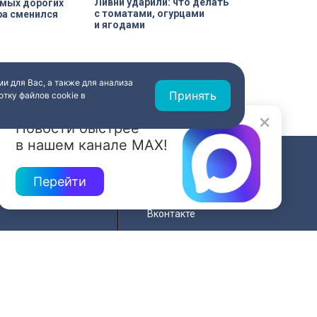
Ливни ударили: что делать
амых дорогих
с томатами, огурцами
ра сменился
и ягодами
и для Вас, а также для анализа
Принять
тку файлов cookie в
Новости быстрее
в нашем канале MAX!
СВЯЗЬ
Перейти
ередач
RSS
Вконтакте
нала
YouTube
Одноклассники
для
Яндекс.Дзен
й сайта
MAX