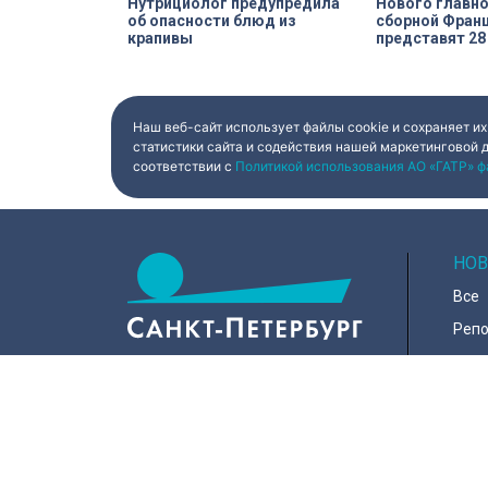
Нутрициолог предупредила
Нового главно
об опасности блюд из
сборной Фран
крапивы
представят 28
Наш веб-сайт использует файлы cookie и сохраняет их
статистики сайта и содействия нашей маркетинговой 
соответствии с
Политикой использования АО «ГАТР» ф
НОВ
Все
Реп
Коро
Горо
Куль
197022, Санкт-Петербург, ул.
Чапыгина, 6
Поли