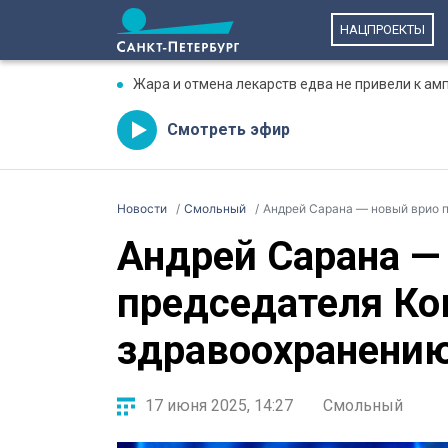
НАЦПРОЕКТЫ
Жара и отмена лекарств едва не привели к ам
Смотреть эфир
Новости
Смольный
Андрей Сарана — новый врио 
Андрей Сарана —
председателя Ко
здравоохранени
17 июня 2025, 14:27
Смольный