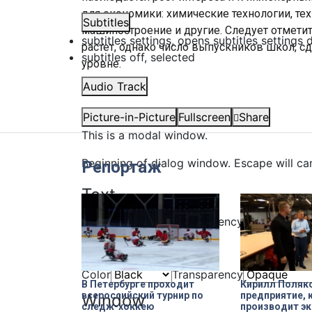
для экономики: химические технологии, т
Subtitles
машиностроение и другие. Следует отметит
subtitles settings
, opens subtitles settings 
растет, однако число выпускников школ, с
subtitles off
, selected
уровне.
Audio Track
Picture-in-Picture
Fullscreen
Share
This is a modal window.
Beginning of dialog window. Escape will ca
Репортаж
Text
Color
Transparency
Background
Color
Transparency
В Петербурге проходит
Кирилл Поляк
всероссийский турнир по
предприятие, 
Window
следж-хоккею
производит эк