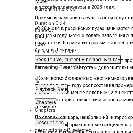
Mute
в петербургские вузы в 2025 году.
Current Time
0:00
/
Приемная кампания в вузы в этом году стар
Duration
5:24
«С 20 июня в российских вузах начинается
Loaded
:
прошлом году, можно подать заявления в п
4.88%
подготовки. В правилах приёма есть небол
0:00
Алексей Демидов.
Stream Type
LIVE
Seek to live, currently behind live
LIVE
При этом зачисление в этом году будет прох
Remaining Time
-
5:24
основной – 6-8-го августа и дополнительный
«Количество бюджетных мест немного увел
1x
тысяч, то в этом году рост составил приме
Playback Rate
помнить, что не менее половины, а в нек
места, на которые также зачисляется значи
Chapters
Демидов.
Chapters
По словам спикера, наибольший интерес с
Descriptions
вызывают информационные специальности. 
descriptions off
, selected
наблюдается рост интереса и к инженерны