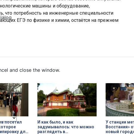
ехнологические машины и оборудование,
ь, что потребность на инженерные специальности
dialog
дающих ЕГЭ по физике и химии, остаётся на прежнем
ncel and close the window.
ов посетил
И как было, и как
У станции м
которое
задумывалось: что можно
Восстания» 
ипировку для
разглядеть в
новый город