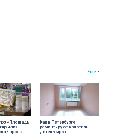
Ещё
етро «Площадь
Как в Петербурге
открылся
ремонтируют квартиры
ской проект
детей-сирот