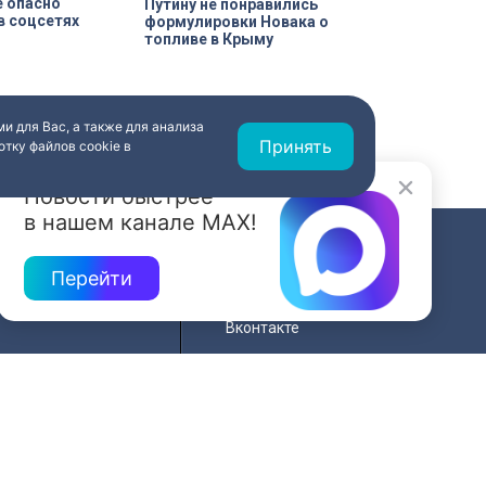
е опасно
️Путину не понравились
в соцсетях
формулировки Новака о
топливе в Крыму
и для Вас, а также для анализа
Принять
тку файлов cookie в
Новости быстрее
в нашем канале MAX!
СВЯЗЬ
Перейти
ередач
RSS
Вконтакте
нала
YouTube
Одноклассники
для
Яндекс.Дзен
й сайта
MAX