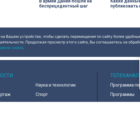
В армии Дании пошли на
Какие данны
беспрецедентный шаг
публиковать 
 на Вашем устройстве, чтобы сделать перемещения по сайту более удобным
деятельности. Продолжая просмотр этого сайта, Вы соглашаетесь на обрабо
айлов cookie
.
ОСТИ
ТЕЛЕКАНАЛ
Наука и технологии
Программа п
ортаж
Спорт
Программы
навирус
Армия
Настройка ка
д
В мире
Контакты
тура
Информация 
пользователе
тика
Политика