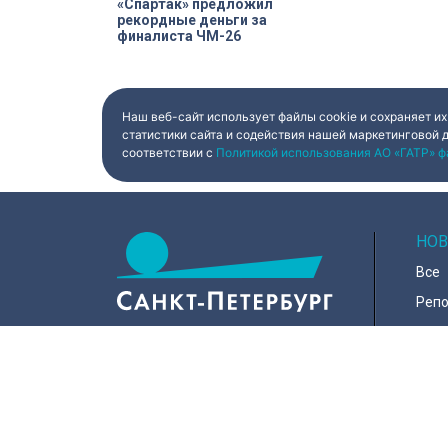
«Спартак» предложил
рекордные деньги за
финалиста ЧМ-26
Наш веб-сайт использует файлы cookie и сохраняет их
статистики сайта и содействия нашей маркетинговой 
соответствии с
Политикой использования АО «ГАТР» ф
НОВ
Все
Реп
Коро
Горо
Куль
197022, Санкт-Петербург, ул.
Чапыгина, 6
Поли