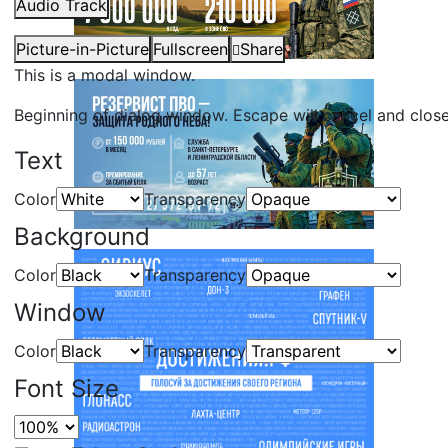
Audio Track
Picture-in-Picture
Fullscreen
Share
This is a modal window.
Beginning of dialog window. Escape will cancel and clos
Text
Color
Transparency
Background
Color
Transparency
Window
Color
Transparency
Font Size