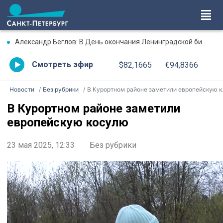
Александр Беглов: В День окончания Ленинградской битвы три городских моста соединит Лента Ленинградской Победы, будут зажжены факелы Ростральных колонн
Смотреть эфир
$82,1665
€94,8366
Новости
Без рубрики
В Курортном районе заметили европейскую косулю
В Курортном районе заметили
европейскую косулю
23 мая 2025, 12:33
Без рубрики