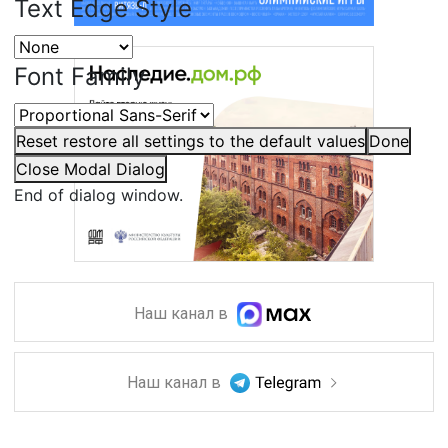
Text Edge Style
Font Family
Reset
restore all settings to the default values
Done
Close Modal Dialog
End of dialog window.
Наш канал в
Наш канал в