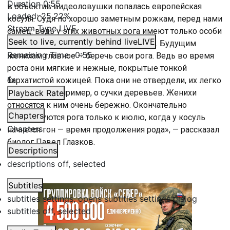
Duration
0:55
в объектив видеоловушки попалась европейская
Loaded
:
25.22%
косуля. Судя по хорошо заметным рожкам, перед нами
Stream Type
LIVE
самец: ведь у этих животных рога имеют только особи
Seek to live, currently behind live
LIVE
мужского пола. Сейчас они еще растут. Будущим
Remaining Time
-
0:55
женихам главное — беречь свои рога. Ведь во время
роста они мягкие и нежные, покрытые тонкой
1x
бархатистой кожицей. Пока они не отвердели, их легко
повредить, например, о сучки деревьев. Женихи
Playback Rate
относятся к ним очень бережно. Окончательно
Chapters
сформируются рога только к июлю, когда у косуль
Chapters
начнется гон — время продолжения рода», — рассказал
биолог Павел Глазков.
Descriptions
descriptions off
, selected
Subtitles
subtitles settings
, opens subtitles settings dialog
subtitles off
, selected