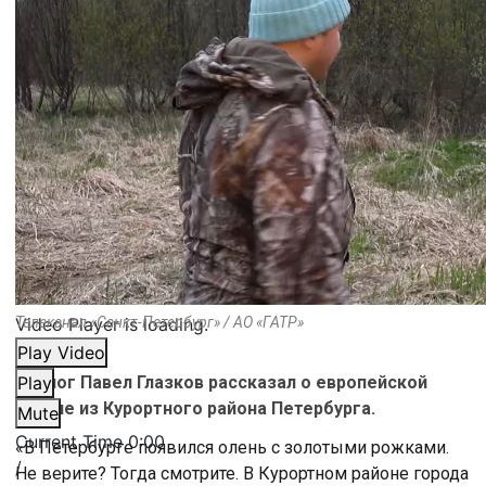
Video Player is loading.
Телеканал «Санкт-Петербург» / АО «ГАТР»
Play Video
Биолог Павел Глазков рассказал о европейской
Play
косуле из Курортного района Петербурга.
Mute
Current Time
0:00
«В Петербурге появился олень с золотыми рожками.
/
Не верите? Тогда смотрите. В Курортном районе города