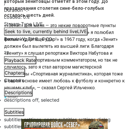
который зенитовцы отметят в этом году. До
/
празднования столетия сине-бело-голубых
Duration
-:-
осталось шесть дней.
Loaded
:
0%
Stream Type
LIVE
««Зенит» для меня — это некие поворотные пункты
Seek to live, currently behind live
LIVE
судьбы, потому что благодаря «Зениту» я полюбил
Remaining Time
-
0:00
фильм «Удар! Ещё удар!» в 1967 году, когда «Зенит»
должен был вылететь из высшей лиги. Благодаря
1x
«Зениту» я слушал репортажи Виктора Набутова и
мечтал стать спортивным комментатором, но так не
Playback Rate
случилось, зато я стал автором магистерской
Chapters
программы «Спортивная журналистика», которая тоже
Chapters
в своей основе имеет любовь к футболу и конкретно к
нашему клуб», — сказал Сергей Ильченко.
Descriptions
#
Зенит
descriptions off
, selected
Subtitles
subtitles settings
, opens subtitles settings dialog
subtitles off
, selected