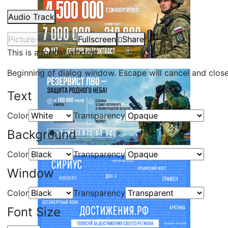
Audio Track
Picture-in-Picture
Fullscreen
Share
This is a modal window.
Beginning of dialog window. Escape will cancel and clos
Text
Color
Transparency
Background
Color
Transparency
Window
Color
Transparency
Font Size