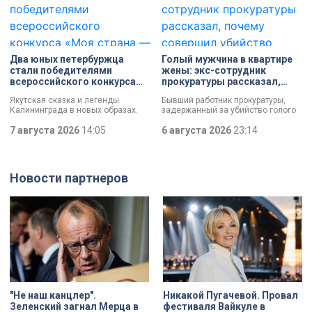
действующих вагонов, и те
договора рассчитан на 49 лет, из
превратили их в настоящие арт-
которых за семь арендатор
объекты. Результат доказал:
должен полностью выполнить все
баллончик с краской в руках
обязательства. Как
профессионала — это не порча
восстанавливают яркий пример
имущества, а яркий стрит-арт,
деревянного модерна и почему
Два юных петербуржца
Голый мужчина в квартире
который не имеет ничего общего с
эта история уникальна?
стали победителями
жены: экс-сотрудник
вандализмом.
всероссийского конкурса
прокуратуры рассказал,
«Моя страна — моя Россия»
почему совершил убийство
Якутская сказка и легенды
Бывший работник прокуратуры,
Калининграда в новых образах.
задержанный за убийство голого
Два юных петербуржца стали
мужчины, рассказал о причинах,
победителями всероссийского
7 августа 2026
14:05
которые толкнули его на страшное
6 августа 2026
23:14
конкурса «Моя страна — моя
преступление. Два года назад он
Россия». Их работы с
вынес мертвеца из дома на улице
использованием бересты, листьев
Луначарского, выдавая
и янтаря дали новое прочтение
бездыханного мужчину за
Новости партнеров
народным сюжетам.
изрядно перебравшего приятеля.
"Не наш канцлер".
Никакой Пугачевой. Провал
Зеленский загнал Мерца в
фестиваля Вайкуле в