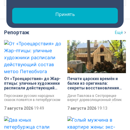
Принять
Репортаж
Ещё
От «Троецарствия» до Жар-
Печати царских времён и
птицы: уличные художники
балки из оригинала:
расписали действующий
секреты восстановления
состав метро Петербурга
дачи Павлова
Персонажи русских народных
Даче Павлова в Сестрорецке
сказок появятся в петербургском
вернут дореволюционный облик
подземном царстве! В депо
по особой программе «Рубль за
«Выборгское» завершился
7 августа 2026
19:49
метр». Это льготная арендная
7 августа 2026
19:13
масштабный съезд лучших
ставка, которая действует для
уличных художников страны — от
инвестора сразу после того, как он
Краснодара до Владивостока.
отреставрирует объект за свой
Мастерам передали в полное
счёт. По словам губернатора
распоряжение шесть
Александра Беглова, срок