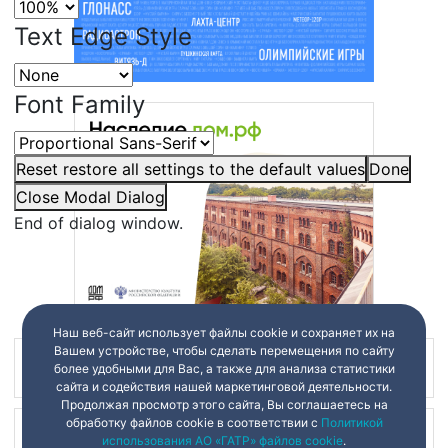
Text Edge Style
Font Family
Reset
restore all settings to the default values
Done
Close Modal Dialog
End of dialog window.
Наш веб-сайт использует файлы cookie и сохраняет их на
Вашем устройстве, чтобы сделать перемещения по сайту
Наш канал в
более удобными для Вас, а также для анализа статистики
сайта и содействия нашей маркетинговой деятельности.
Продолжая просмотр этого сайта, Вы соглашаетесь на
обработку файлов cookie в соответствии с
Политикой
Наш канал в
использования АО «ГАТР» файлов cookie
.